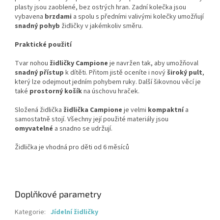
plasty jsou zaoblené, bez ostrých hran. Zadní kolečka jsou
vybavena
brzdami
a spolu s předními valivými kolečky umožňují
snadný pohyb
židličky v jakémkoliv směru.
Praktické použití
Tvar nohou
židličky Campione
je navržen tak, aby umožňoval
snadný přístup
k dítěti. Přitom jistě oceníte i nový
široký pult
,
který lze odejmout jedním pohybem ruky. Další šikovnou věcí je
také
prostorný košík
na úschovu hraček.
Složená židlička
židlička Campione
je velmi
kompaktní
a
samostatně stojí. Všechny její použité materiály jsou
omyvatelné
a snadno se udržují.
Židlička
je vhodná pro děti od 6 měsíců
Doplňkové parametry
Kategorie
:
Jídelní židličky