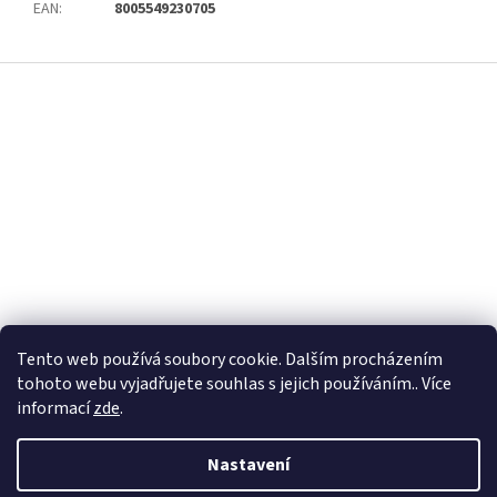
EAN
:
8005549230705
Z
á
p
a
t
í
Tento web používá soubory cookie. Dalším procházením
tohoto webu vyjadřujete souhlas s jejich používáním.. Více
informací
zde
.
Nastavení
Vytvořil Shoptet