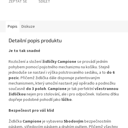
ZEPTAT SE
SDÍLET
Popis
Diskuze
Detailní popis produktu
Je to tak snadné
Rozložení a složení
židličky Campione
se provádí jedním
pohybem pomocí pojistného mechanizmu na košíku. Stejně
jednoduše se nastaví i výška polstrovaného sedáku, a to
do 6
pozic
. Přičemž židlička dále disponuje patentovaným
mechanismem, který umožní nastavit její opěradlo a podnožku
současně
do 3 poloh
.
Campione
je tak perfektní
všestrannou
židličkou
nejen pro stolování, ale i pro odpočinek. Vašemu dítku
dopřeje podobné pohodlí jako
lůžko
.
Bezpečnost pro váš klid
Židlička
Campione
je vybavena
5bodovým
bezpečnostním
páskem, středovým páskem a druhým pultem. Přičemž všechny