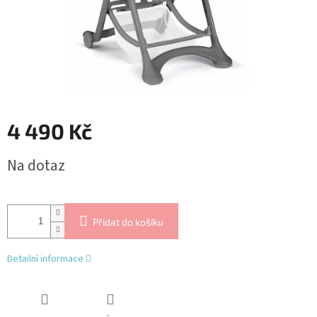
4 490 Kč
Měrná
Na dotaz
cena:
Přidat do košíku
Detailní informace