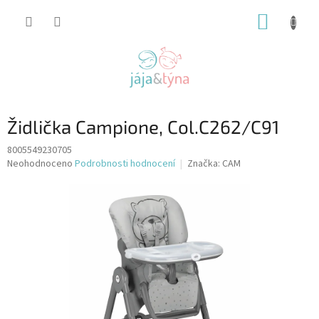
Přejít
NÁKUP
na
obsah
KOŠÍK
Židlička Campione, Col.C262/C91
8005549230705
Průměrné
Neohodnoceno
Podrobnosti hodnocení
Značka:
CAM
hodnocení
produktu
je
0,0
z
5
hvězdiček.