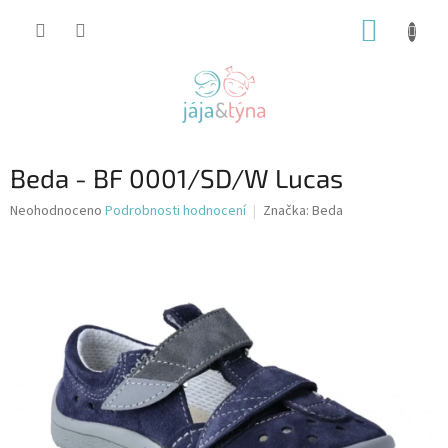
Přejít
NÁKUP
na
obsah
KOŠÍK
Beda - BF 0001/SD/W Lucas
Průměrné
Neohodnoceno
Podrobnosti hodnocení
Značka:
Beda
hodnocení
produktu
je
0,0
z
5
hvězdiček.