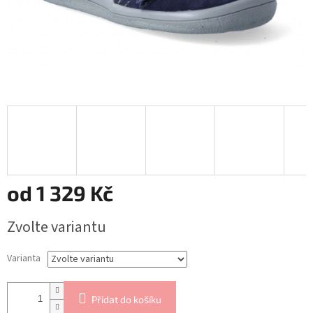
od
1 329 Kč
Měrná
Zvolte variantu
cena:
Varianta
Přidat do košíku