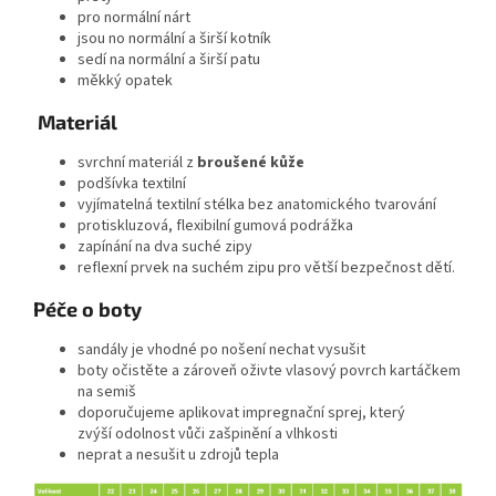
pro normální nárt
jsou no normální a širší kotník
sedí na normální a širší patu
měkký opatek
Materiál
svrchní materiál z
broušené kůže
podšívka textilní
vyjímatelná textilní stélka bez anatomického tvarování
protiskluzová, flexibilní gumová podrážka
zapínání na dva suché zipy
reflexní prvek na suchém zipu pro větší bezpečnost dětí.
Péče o boty
sandály je vhodné po nošení nechat vysušit
boty očistěte a zároveň oživte vlasový povrch kartáčkem
na semiš
doporučujeme aplikovat impregnační sprej, který
zvýší odolnost vůči zašpinění a vlhkosti
neprat a nesušit u zdrojů tepla