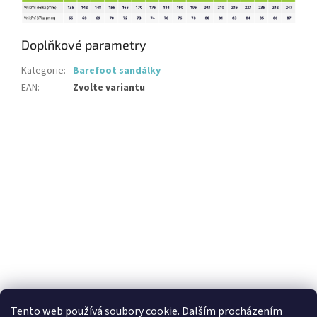
Doplňkové parametry
Kategorie
:
Barefoot sandálky
EAN
:
Zvolte variantu
Z
á
p
a
t
í
Tento web používá soubory cookie. Dalším procházením