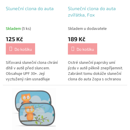
o
d
Sluneční clona do auta
Sluneční clona do auta
u
zvířátka, Fox
k
t
Skladem
(5 ks)
Skladem u dodavatele
ů
125 Kč
189 Kč
Do košíku
Do košíku
Síťovaná sluneční clona chrání
Ostré sluneční paprsky umí
dítě v autě před sluncem.
jízdu v autě pěkně znepříjemnit.
Obsahuje UPF 30+. Její
Zabránit tomu dokáže sluneční
vyztužený rám usnadňuje
clona do auta Zopa s ochranou
instalaci a přemísťování.
UPF 30+