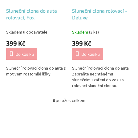
Sluneční clona do auta
Sluneční clona rolovací -
rolovací, Fox
Deluxe
Skladem u dodavatele
Skladem
(3 ks)
399 Kč
399 Kč
Do košíku
Do košíku
Sluneční rolovací clona do auta s
Sluneční rolovací clona do auta
motivem roztomilé lišky.
Zabraňte nechtěnému
slunečnímu záření do vozu s
rolovací sluneční clonou.
6
položek celkem
O
v
l
Z
á
á
d
p
a
a