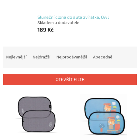
Sluneční clona do auta zvířátka, Owl
Skladem u dodavatele
189 Kč
Ř
a
Nejlevnější
Nejdražší
Nejprodávanější
Abecedně
z
e
n
OTEVŘÍT FILTR
í
p
V
r
ý
o
p
d
i
u
s
k
p
t
r
ů