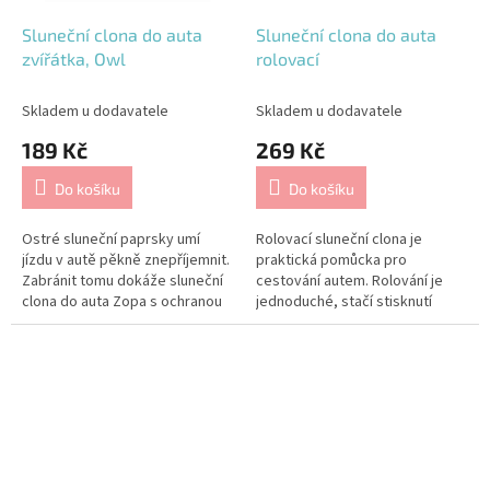
Sluneční clona do auta
Sluneční clona do auta
zvířátka, Owl
rolovací
Skladem u dodavatele
Skladem u dodavatele
189 Kč
269 Kč
Do košíku
Do košíku
Ostré sluneční paprsky umí
Rolovací sluneční clona je
jízdu v autě pěkně znepříjemnit.
praktická pomůcka pro
Zabránit tomu dokáže sluneční
cestování autem. Rolování je
clona do auta Zopa s ochranou
jednoduché, stačí stisknutí
UPF 30+
jednoho tlačítka.