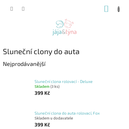
Přejít
NÁKUP
na
obsah
KOŠÍK
Sluneční clony do auta
Nejprodávanější
Sluneční clona rolovací - Deluxe
Skladem
(3 ks)
399 Kč
Sluneční clona do auta rolovací, Fox
Skladem u dodavatele
399 Kč