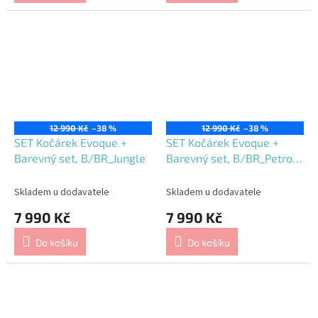
12 990 Kč
–38 %
12 990 Kč
–38 %
SET Kočárek Evoque +
SET Kočárek Evoque +
Barevný set, B/BR_Jungle
Barevný set, B/BR_Petrol
Blue
Skladem u dodavatele
Skladem u dodavatele
7 990 Kč
7 990 Kč
Do košíku
Do košíku