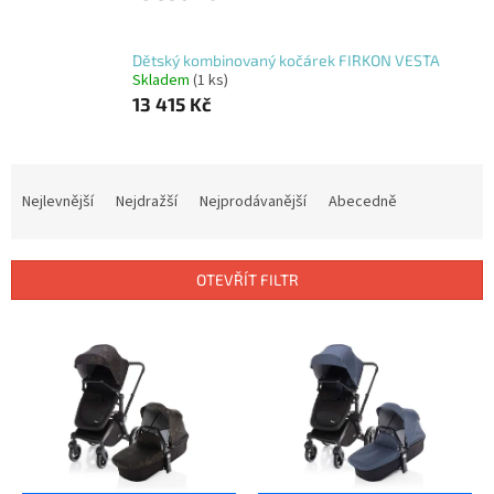
Dětský kombinovaný kočárek FIRKON VESTA
Skladem
(1 ks)
13 415 Kč
Ř
a
Nejlevnější
Nejdražší
Nejprodávanější
Abecedně
z
e
n
OTEVŘÍT FILTR
í
p
V
r
ý
o
p
d
i
u
s
k
p
t
r
ů