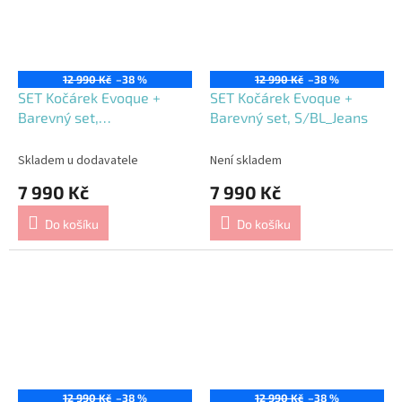
12 990 Kč
–38 %
12 990 Kč
–38 %
SET Kočárek Evoque +
SET Kočárek Evoque +
Barevný set,
Barevný set, S/BL_Jeans
S/BL_Butterfly
Skladem u dodavatele
Není skladem
7 990 Kč
7 990 Kč
Do košíku
Do košíku
12 990 Kč
–38 %
12 990 Kč
–38 %