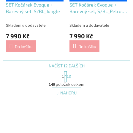
SET Kočárek Evoque +
SET Kočárek Evoque +
Barevný set, S/BL_Jungle
Barevný set, S/BL_Petrol
Blue
Skladem u dodavatele
Skladem u dodavatele
7 990 Kč
7 990 Kč
Do košíku
Do košíku
NAČÍST 12 DALŠÍCH
S
1
13
t
O
r
149
položek celkem
v
á
l
NAHORU
n
á
k
d
o
v
Z
a
á
c
á
n
í
p
í
p
a
r