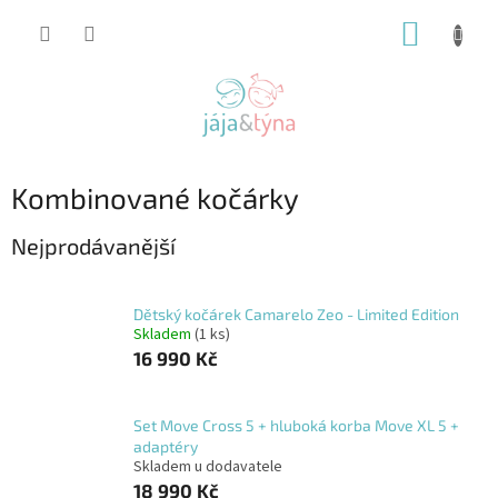
Přejít
NÁKUP
na
obsah
KOŠÍK
Kombinované kočárky
Nejprodávanější
Dětský kočárek Camarelo Zeo - Limited Edition
Skladem
(1 ks)
16 990 Kč
Set Move Cross 5 + hluboká korba Move XL 5 +
adaptéry
Skladem u dodavatele
18 990 Kč