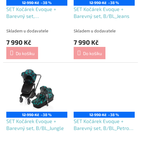
o
12 990 Kč
–38 %
12 990 Kč
–38 %
d
SET Kočárek Evoque +
SET Kočárek Evoque +
u
Barevný set,
Barevný set, B/BL_Jeans
k
B/BL_Butterfly
t
Skladem u dodavatele
Skladem u dodavatele
ů
7 990 Kč
7 990 Kč
Do košíku
Do košíku
12 990 Kč
–38 %
12 990 Kč
–38 %
SET Kočárek Evoque +
SET Kočárek Evoque +
Barevný set, B/BL_Jungle
Barevný set, B/BL_Petrol
Blue