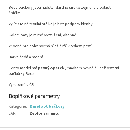
Beda bačkory jsou nadstandardně široké zejména v oblasti
špičky.
Vyjímatelná textilní stélka je bez podpory klenby.
Kolem paty je mírné vyztužení, ohebné.
Vhodné pro nohy normální až širší v oblasti prstů.
Barva šedá a modrá
Tento model má
pevný opatek,
mnohem pevnější, než ostatní
bačkůrky Beda.
Vyrobené v ČR
Doplňkové parametry
Kategorie
:
Barefoot bačkory
EAN
:
Zvolte variantu