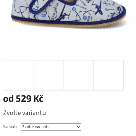
od
529 Kč
Měrná
Zvolte variantu
cena:
Varianta