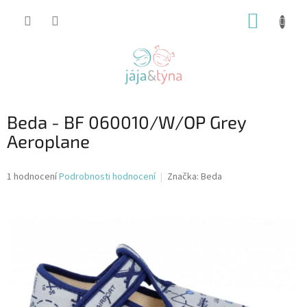
Přejít
NÁKUP
na
obsah
KOŠÍK
Beda - BF 060010/W/OP Grey
Aeroplane
Průměrné
1 hodnocení
Podrobnosti hodnocení
Značka:
Beda
hodnocení
produktu
je
5,0
z
5
hvězdiček.