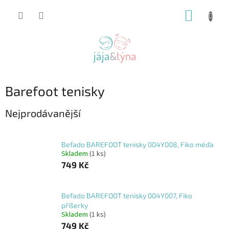
Přejít
NÁKUP
na
obsah
KOŠÍK
Barefoot tenisky
Nejprodávanější
Befado BAREFOOT tenisky 004Y008, Fiko méďa
Skladem
(1 ks)
749 Kč
Befado BAREFOOT tenisky 004Y007, Fiko
příšerky
Skladem
(1 ks)
749 Kč