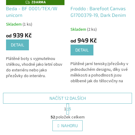
ZDARMA
Z
D
Beda - BF 0001/TEX/W
Froddo : Barefoot Canvas
A
unicorn
G1700379-19, Dark Denim
R
M
A
Skladem
(1 ks)
Průměrné
Skladem
(2 ks)
hodnocení
939 Kč
od
produktu
949 Kč
od
je
DETAIL
5,0
DETAIL
z
Plátěné boty s vyjmutelnou
5
Plátěné jarní tenisky/přezůvky v
stélkou, vhodné jako letní obuv
hvězdiček.
jednoduchém designu, díky své
do exteriéru nebo jako
měkkosti a pohodlnosti jsou
přezůvky do interiéru.
oblíbené jak do tělocvičny na
cvičení tak na běhání venku či
jako přezůvky do interiéru.
NAČÍST 12 DALŠÍCH
S
1
5
t
O
r
52
položek celkem
v
á
l
NAHORU
n
á
k