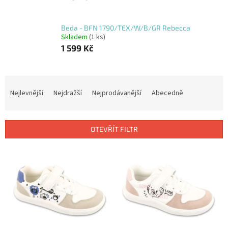
Beda - BFN 1790/TEX/W/B/GR Rebecca
Skladem
(1 ks)
1 599 Kč
Ř
a
Nejlevnější
Nejdražší
Nejprodávanější
Abecedně
z
e
n
OTEVŘÍT FILTR
í
p
V
r
ý
o
p
d
i
u
s
k
p
t
r
ů