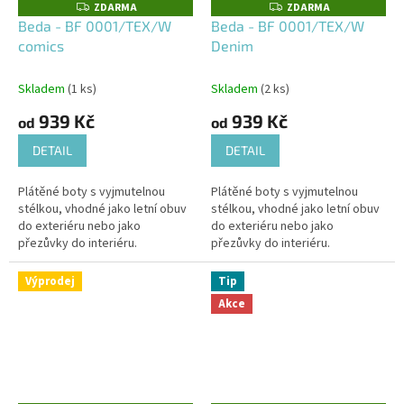
ZDARMA
ZDARMA
Z
Z
D
D
Beda - BF 0001/TEX/W
Beda - BF 0001/TEX/W
A
A
comics
Denim
R
R
M
M
A
A
Skladem
(1 ks)
Skladem
(2 ks)
939 Kč
939 Kč
od
od
DETAIL
DETAIL
Plátěné boty s vyjmutelnou
Plátěné boty s vyjmutelnou
stélkou, vhodné jako letní obuv
stélkou, vhodné jako letní obuv
do exteriéru nebo jako
do exteriéru nebo jako
přezůvky do interiéru.
přezůvky do interiéru.
Výprodej
Tip
Akce