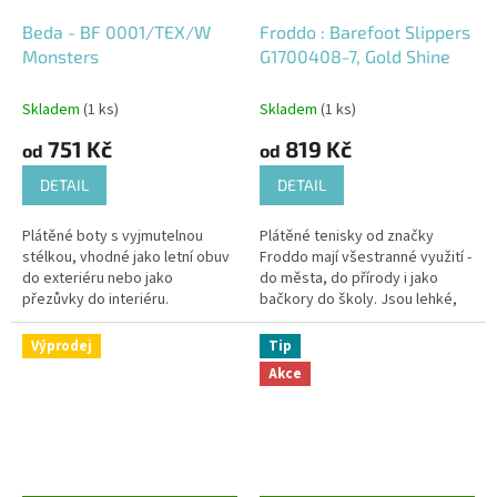
Beda - BF 0001/TEX/W
Froddo : Barefoot Slippers
Monsters
G1700408-7, Gold Shine
Skladem
(1 ks)
Skladem
(1 ks)
751 Kč
819 Kč
od
od
DETAIL
DETAIL
Plátěné boty s vyjmutelnou
Plátěné tenisky od značky
stélkou, vhodné jako letní obuv
Froddo mají všestranné využití -
do exteriéru nebo jako
do města, do přírody i jako
přezůvky do interiéru.
bačkory do školy. Jsou lehké,
dostatečně prostorné a
flexibilní.
Výprodej
Tip
Akce