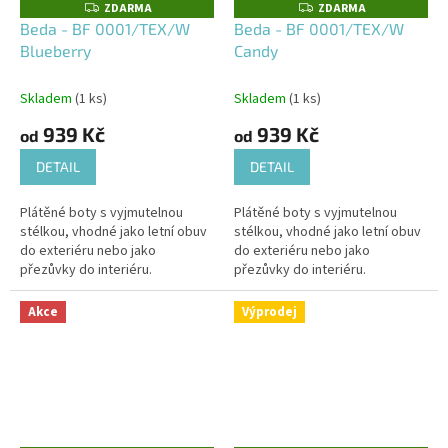
ZDARMA
ZDARMA
Z
Z
D
D
Beda - BF 0001/TEX/W
Beda - BF 0001/TEX/W
A
A
Blueberry
Candy
R
R
M
M
A
A
Skladem
(1 ks)
Skladem
(1 ks)
939 Kč
939 Kč
od
od
DETAIL
DETAIL
Plátěné boty s vyjmutelnou
Plátěné boty s vyjmutelnou
stélkou, vhodné jako letní obuv
stélkou, vhodné jako letní obuv
do exteriéru nebo jako
do exteriéru nebo jako
přezůvky do interiéru.
přezůvky do interiéru.
Akce
Výprodej