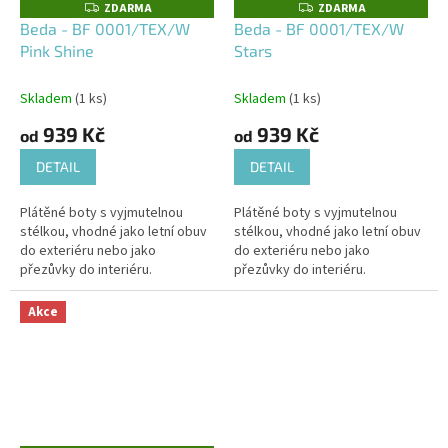
ZDARMA
ZDARMA
Z
Z
D
D
Beda - BF 0001/TEX/W
Beda - BF 0001/TEX/W
A
A
Pink Shine
Stars
R
R
M
M
A
A
Skladem
(1 ks)
Skladem
(1 ks)
939 Kč
939 Kč
od
od
DETAIL
DETAIL
Plátěné boty s vyjmutelnou
Plátěné boty s vyjmutelnou
stélkou, vhodné jako letní obuv
stélkou, vhodné jako letní obuv
do exteriéru nebo jako
do exteriéru nebo jako
přezůvky do interiéru.
přezůvky do interiéru.
Akce