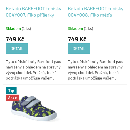
o
d
Befado BAREFOOT tenisky
Befado BAREFOOT tenisky
u
004Y007, Fiko příšerky
004Y008, Fiko méďa
k
t
Skladem
(1 ks)
Skladem
(1 ks)
ů
749 Kč
749 Kč
DETAIL
DETAIL
Tyto dětské boty Barefoot jsou
Tyto dětské boty Barefoot jsou
navrženy s ohledem na správný
navrženy s ohledem na správný
vývoj chodidel. Pružná, tenká
vývoj chodidel. Pružná, tenká
podrážka umožňuje vašemu
podrážka umožňuje vašemu
dítěti přirozeně cítit zem,
dítěti přirozeně cítit zem,
zatímco vícesměrná flexibilita...
zatímco vícesměrná flexibilita...
Tip
Akce