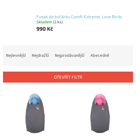
Fusak do kočárku Comfi-Extreme, Love Birds
Skladem
(2 ks)
990 Kč
Ř
a
Nejlevnější
Nejdražší
Nejprodávanější
Abecedně
z
e
n
OTEVŘÍT FILTR
í
p
V
r
ý
o
p
d
i
u
s
k
p
t
r
ů