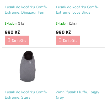
o
d
Fusak do kočárku Comfi-
Fusak do kočárku Comfi-
u
Extreme, Dinosaur Fun
Extreme, Love Birds
k
t
Skladem
(1 ks)
Skladem
(2 ks)
ů
990 Kč
990 Kč
Do košíku
Do košíku
Fusak do kočárku Comfi-
Zimní fusak Fluffy, Foggy
Extreme, Stars
Grey