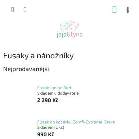
Přejít
NÁKUP
na
obsah
KOŠÍK
Fusaky a nánožníky
Nejprodávanější
Fusak Junior, Red
Skladem u dodavatele
2 290 Kč
Fusak do kočárku Comfi-Extreme, Stars
Skladem
(2 ks)
990 Kč