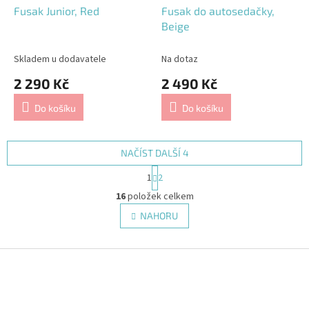
Fusak Junior, Red
Fusak do autosedačky,
Beige
Skladem u dodavatele
Na dotaz
2 290 Kč
2 490 Kč
Do košíku
Do košíku
NAČÍST DALŠÍ 4
S
1
2
t
O
r
16
položek celkem
v
á
l
NAHORU
n
á
k
d
o
v
Z
a
á
c
á
n
í
p
í
p
a
r