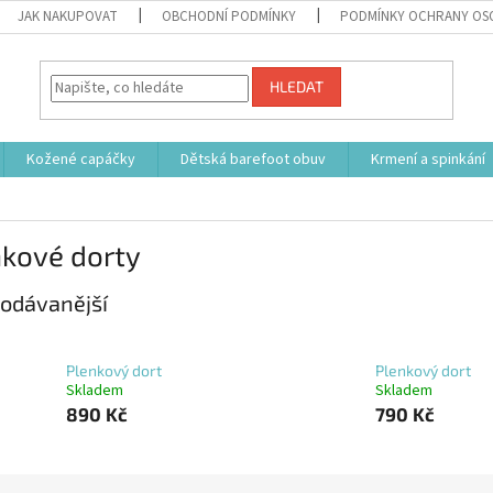
JAK NAKUPOVAT
OBCHODNÍ PODMÍNKY
PODMÍNKY OCHRANY OS
HLEDAT
Kožené capáčky
Dětská barefoot obuv
Krmení a spinkání
nkové dorty
odávanější
Plenkový dort
Plenkový dort
Skladem
Skladem
890 Kč
790 Kč