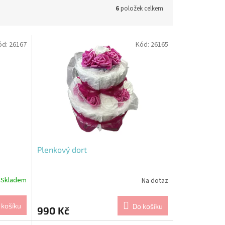
6
položek celkem
ód:
26167
Kód:
26165
Plenkový dort
Skladem
Na dotaz
 košíku
Do košíku
990 Kč