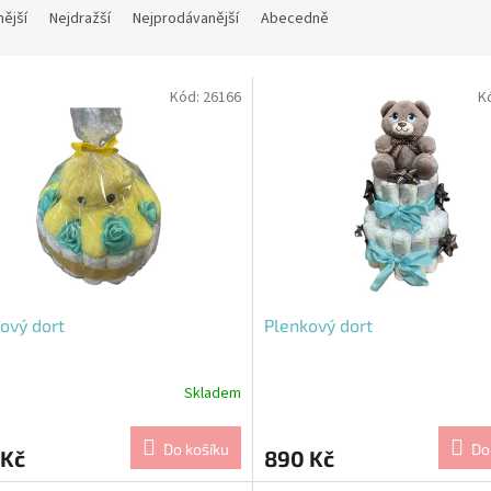
nější
Nejdražší
Nejprodávanější
Abecedně
Kód:
26166
K
ový dort
Plenkový dort
Skladem
Do košíku
Do
 Kč
890 Kč