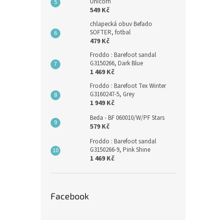
Unicorn
549 Kč
chlapecká obuv Befado
SOFTER, fotbal
479 Kč
Froddo : Barefoot sandal
G3150266, Dark Blue
1 469 Kč
Froddo : Barefoot Tex Winter
G3160247-5, Grey
1 949 Kč
Beda - BF 060010/W/PF Stars
579 Kč
Froddo : Barefoot sandal
G3150266-9, Pink Shine
1 469 Kč
Facebook