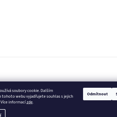
užívá soubory cookie. Dalším
Odmítnout
tohoto webu vyjadřujete souhlas s jejich
 Více informací
zde
.
í