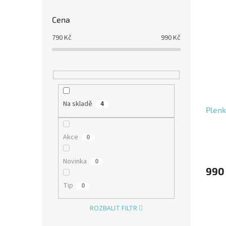
Cena
790
Kč
990
Kč
Na skladě
4
Plenk
Akce
0
Novinka
0
990
Tip
0
ROZBALIT FILTR