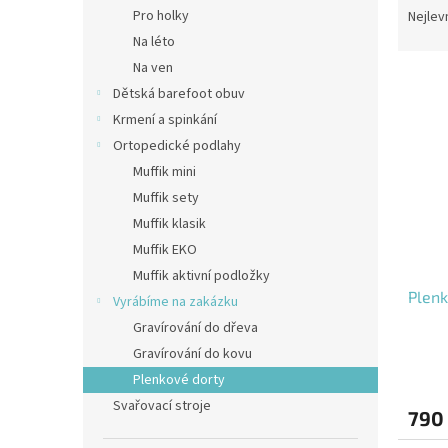
n
a
Pro holky
Nejlev
e
z
Na léto
l
e
Na ven
V
n
Dětská barefoot obuv
ý
í
Krmení a spinkání
p
p
i
r
Ortopedické podlahy
s
o
Muffik mini
p
d
Muffik sety
r
u
Muffik klasik
o
k
Muffik EKO
d
t
Muffik aktivní podložky
u
ů
Plenk
k
Vyrábíme na zakázku
t
Gravírování do dřeva
ů
Gravírování do kovu
Plenkové dorty
Svařovací stroje
790