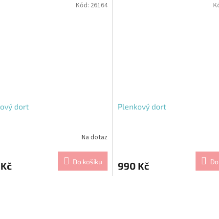
Kód:
26164
K
ový dort
Plenkový dort
Na dotaz
Do košíku
Do
 Kč
990 Kč
O
v
l
á