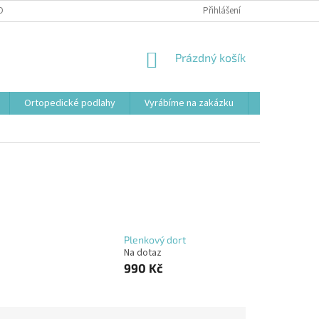
OBNÍCH ÚDAJŮ
Přihlášení
NÁKUPNÍ
Prázdný košík
KOŠÍK
Ortopedické podlahy
Vyrábíme na zakázku
Svařovací st
Plenkový dort
Na dotaz
990 Kč