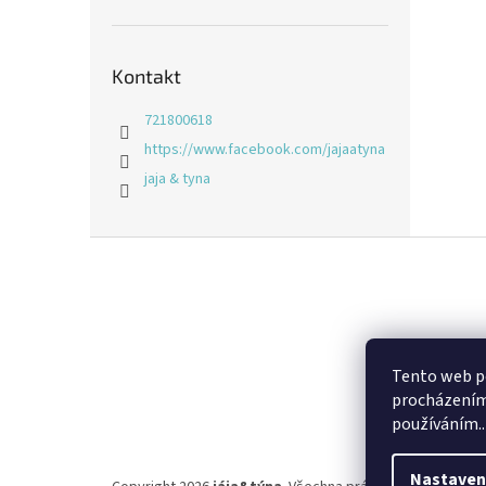
Kontakt
721800618
https://www.facebook.com/jajaatyna
jaja & tyna
Z
á
p
a
t
í
Tento web po
procházením 
používáním..
Nastaven