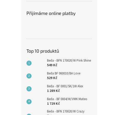
Přijímáme online platby
Top 10 produktů
Beda - BFN 170020/W Pink Shine
549 Kč
Beda BF 060010/BA Love
529 Kč
Beda - BF 0001/SK/1W Alex
1 289 Kč
Beda - BF 0004/W/VMK Mateo
1 729 Kč
Beda - BFN 170020/W Crazy