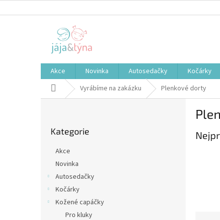
Přejít
na
obsah
Akce
Novinka
Autosedačky
Kočárky
Domů
Vyrábíme na zakázku
Plenkové dorty
P
Ple
o
Přeskočit
s
Kategorie
kategorie
Nejpr
t
r
Akce
a
Novinka
n
Autosedačky
n
í
Kočárky
p
Kožené capáčky
a
Pro kluky
Ř