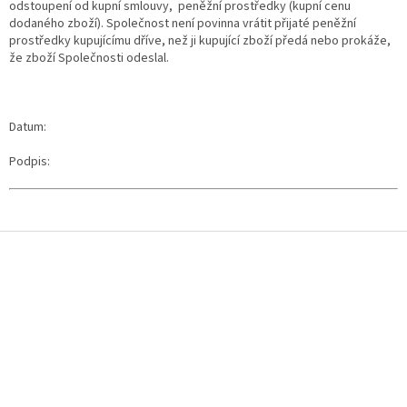
odstoupení od kupní smlouvy, peněžní prostředky (kupní cenu
dodaného zboží). Společnost není povinna vrátit přijaté peněžní
prostředky kupujícímu dříve, než ji kupující zboží předá nebo prokáže,
že zboží Společnosti odeslal.
Datum:
Podpis:
Z
á
p
a
t
í