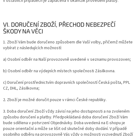
v ostatních případech je zaplacena v okamžik provedení platby.
VI. DORUČENÍ ZBOŽÍ, PŘECHOD NEBEZPEČÍ
ŠKODY NA VĚCI
1. Zboží Vám bude doručeno způsobem dle Vaší volby, přičemž můžete
vybírat z následujících možností:
a) Osobní odběr na Naší provozovně uvedené v
seznamu provozoven;
b) Osobní odběr na výdejních místech společnosti Zásilkovna.
c) Doručení prostřednictvím dopravních společností Česká pošta, PPL
CZ, DHL, Zásilkovna;
2. Zboží je možné doručit pouze v rámci České republiky.
3. Doba doručení Zboží vždy závisí na jeho dostupnosti a na zvoleném
způsobu doručení a platby. Předpokládaná doba doručení Zboží Vám
bude sdělena v potvrzení Objednávky. Doba uvedená na E-shopu je
pouze orientační a může se lišit od skutečné doby dodání. V případě
osobního odběru na provozovně Vás vždy o možnosti vyzvednutí Zboží