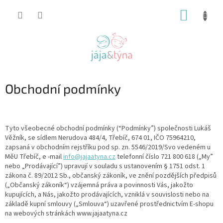
Přejít
NÁKUP
na
obsah
KOŠÍK
Obchodní podmínky
Tyto všeobecné obchodní podmínky (“Podmínky”) společnosti Lukáš
Věžník, se sídlem Nerudova 484/4, Třebíč, 674 01, IČO 75964210,
zapsaná v obchodním rejstříku pod sp. zn. 5546/2019/Svo vedeném u
MěU Třebíč, e -mail
info@jajaatyna.cz
telefonní číslo 721 800 618 („My”
nebo „Prodávající”) upravují v souladu s ustanovením § 1751 odst. 1
zákona č. 89/2012 Sb., občanský zákoník, ve znění pozdějších předpisů
(„Občanský zákoník“) vzájemná práva a povinnosti Vás, jakožto
kupujících, a Nás, jakožto prodávajících, vzniklá v souvislosti nebo na
základě kupní smlouvy („Smlouva“) uzavřené prostřednictvím E-shopu
na webových stránkách
www.jajaatyna.cz