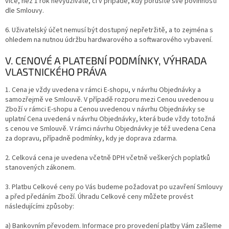
více, než 1 rok nevyužíváte, či v případě, kdy porušíte své povinnosti
dle Smlouvy.
6. Uživatelský účet nemusí být dostupný nepřetržitě, a to zejména s
ohledem na nutnou údržbu hardwarového a softwarového vybavení.
V. CENOVÉ A PLATEBNÍ PODMÍNKY, VÝHRADA
VLASTNICKÉHO PRÁVA
1. Cena je vždy uvedena v rámci E-shopu, v návrhu Objednávky a
samozřejmě ve Smlouvě. V případě rozporu mezi Cenou uvedenou u
Zboží v rámci E-shopu a Cenou uvedenou v návrhu Objednávky se
uplatní Cena uvedená v návrhu Objednávky, která bude vždy totožná
s cenou ve Smlouvě. V rámci návrhu Objednávky je též uvedena Cena
za dopravu, případně podmínky, kdy je doprava zdarma.
2. Celková cena je uvedena včetně DPH včetně veškerých poplatků
stanovených zákonem.
3. Platbu Celkové ceny po Vás budeme požadovat po uzavření Smlouvy
a před předáním Zboží. Úhradu Celkové ceny můžete provést
následujícími
způsoby:
a) Bankovním převodem. Informace pro provedení platby Vám zašleme