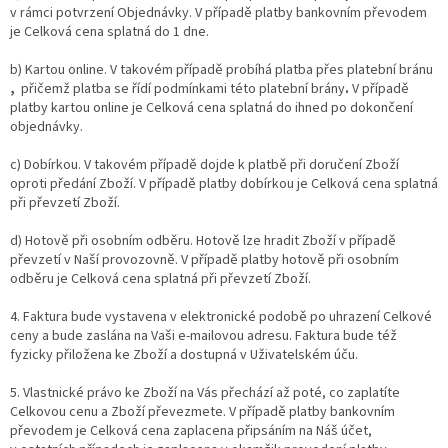
v rámci potvrzení Objednávky. V případě platby bankovním převodem
je Celková cena splatná do 1 dne.
b) Kartou online. V takovém případě probíhá platba přes platební bránu
,
přičemž platba se řídí podmínkami této platební brány
.
V případě
platby kartou online je Celková cena splatná do
ihned po dokončení
objednávky.
c) Dobírkou.
V takovém případě dojde k platbě při doručení Zboží
oproti předání Zboží. V případě platby dobírkou je Celková cena splatná
při převzetí Zboží.
d) Hotově při osobním odběru. Hotově lze hradit Zboží v případě
převzetí v Naší provozovně. V případě platby hotově při osobním
odběru je Celková cena splatná při převzetí Zboží.
4. Faktura bude vystavena v elektronické podobě po uhrazení Celkové
ceny a bude zaslána na Vaši e-mailovou adresu. Faktura bude též
fyzicky přiložena ke Zboží a dostupná v Uživatelském úču.
5. Vlastnické právo ke Zboží na Vás přechází až poté, co zaplatíte
Celkovou cenu a Zboží převezmete. V případě platby bankovním
převodem je Celková cena zaplacena připsáním na Náš účet,