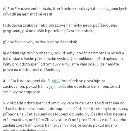
e) Zboží v uzavřeném obalu, které bylo z obalu vyňato a z hygienických
důvodů jej není možné vrátit;
f) dodávka zvukové nebo obrazové nahrávky nebo počítačového
programu, pokud došlo k porušení původního obalu;
g) dodávka novin, periodik nebo časopisů;
h) dodání digitálního obsahu, pokud nebyl dodán na hmotném nosiči a
byl dodán s Vaším předchozím výslovným souhlasem před uplynutím
lhůty pro odstoupení od Smlouvy a My jsme Vám sdělili, že nemáte
právo na odstoupení od Smlouvy.
4. Lhůta k odstoupení dle čl.
VIII.2
Podmínek se považuje za
zachovanou, pokud Nám v jejím průběhu odešlete oznámení, že od
Smlouvy odstupujete.
5. V případě odstoupení od Smlouvy Vám bude Cena zboží vrácena do
14 dnů ode dne účinnosti odstoupení na účet, ze kterého byla připsána,
případně na účet zvolený odstoupení od Smlouvy. Částka však nebude
vrácena dříve, než Nám Zboží vrátíte či než prokážete, že došlo k jeho
zaslání zpět Nám. Zboží Nám prosím vracejte čisté, pokud možno