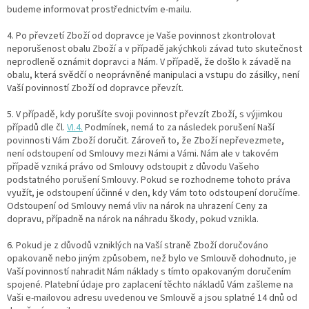
budeme informovat prostřednictvím e-mailu.
4.
Po převzetí Zboží od dopravce je Vaše povinnost zkontrolovat
neporušenost obalu Zboží a v případě jakýchkoli závad tuto skutečnost
neprodleně oznámit dopravci a Nám. V případě, že došlo k závadě na
obalu, která svědčí o neoprávněné manipulaci a vstupu do zásilky, není
Vaší povinností Zboží od dopravce převzít.
5. V případě, kdy porušíte svoji povinnost převzít Zboží, s výjimkou
případů dle čl.
VI.
4.
Podmínek, nemá to za následek porušení Naší
povinnosti Vám Zboží doručit. Zároveň to, že Zboží nepřevezmete,
není odstoupení od Smlouvy mezi Námi a Vámi. Nám ale v takovém
případě vzniká právo od Smlouvy odstoupit z důvodu Vašeho
podstatného porušení Smlouvy. Pokud se rozhodneme tohoto práva
využít, je odstoupení účinné v den, kdy Vám toto odstoupení doručíme.
Odstoupení od Smlouvy nemá vliv na nárok na uhrazení Ceny za
dopravu, případně na nárok na náhradu škody, pokud vznikla.
6. Pokud je z důvodů vzniklých na Vaší straně Zboží doručováno
opakovaně nebo jiným způsobem, než bylo ve Smlouvě dohodnuto, je
Vaší povinností nahradit Nám náklady s tímto opakovaným doručením
spojené. Platební údaje pro zaplacení těchto nákladů Vám zašleme na
Vaši e-mailovou adresu uvedenou ve Smlouvě a jsou splatné 14 dnů od