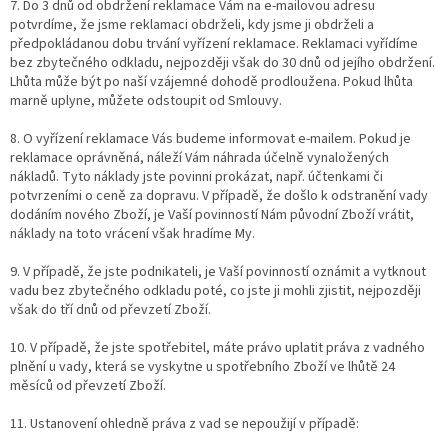
7. Do 3 dnů od obdržení reklamace Vám na e-mailovou adresu
potvrdíme, že jsme reklamaci obdrželi, kdy jsme ji obdrželi a
předpokládanou dobu trvání vyřízení reklamace. Reklamaci vyřídíme
bez zbytečného odkladu, nejpozději však do 30 dnů od jejího obdržení.
Lhůta může být po naší vzájemné dohodě prodloužena. Pokud lhůta
marně uplyne, můžete odstoupit od Smlouvy.
8. O vyřízení reklamace Vás budeme informovat e-mailem. Pokud je
reklamace oprávněná, náleží Vám náhrada účelně vynaložených
nákladů. Tyto náklady jste povinni prokázat, např. účtenkami či
potvrzeními o ceně za dopravu. V případě, že došlo k odstranění vady
dodáním nového Zboží, je Vaší povinností Nám původní Zboží vrátit,
náklady na toto vrácení však hradíme My.
9. V případě, že jste podnikateli, je Vaší povinností oznámit a vytknout
vadu bez zbytečného odkladu poté, co jste ji mohli zjistit, nejpozději
však do tří dnů od převzetí Zboží.
10. V případě, že jste spotřebitel, máte právo uplatit práva z vadného
plnění u vady, která se vyskytne u spotřebního Zboží ve lhůtě 24
měsíců od převzetí Zboží.
11. Ustanovení ohledně práva z vad se nepoužijí v případě: