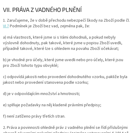
VII. PRÁVA Z VADNÉHO PLNĚNÍ
1.
Zaručujeme, že v době přechodu nebezpečí škody na Zboží podle čl.
VI.
7
Podmínek je Zboží bez vad, zejména pak, že:
a) má vlastnosti, které jsme si s Vámi dohodnuli, a pokud nebyly
výslovně dohodnuty, pak takové, které jsme u popisu Zboží uvedli,
případně takové, které lze s ohledem na povahu Zboží očekávat;
b) je vhodné pro účely, které jsme uvedli nebo pro účely, které jsou
pro Zboží tohoto typu obvyklé;
c) odpovídá jakosti nebo provedení dohodnutého vzorku, pakliže byla
jakost nebo provedení stanovena podle vzorku;
d) je v odpovídajícím množství a hmotnosti;
e) splňuje požadavky na něj kladené právními předpisy;
f) není zatíženo právy třetích stran.
2. Práva a povinnosti ohledně práv z vadného plnění se řídí příslušnými