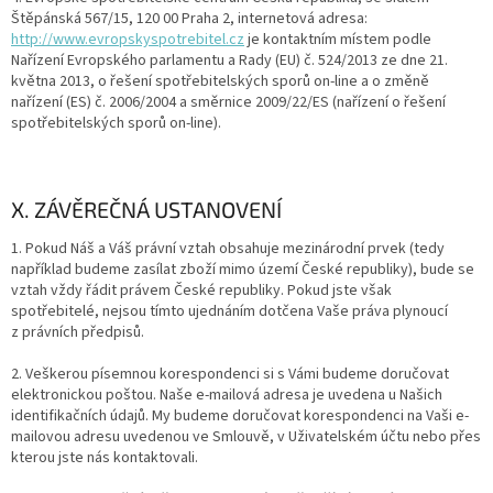
Štěpánská 567/15, 120 00 Praha 2, internetová adresa:
http://www.evropskyspotrebitel.cz
je kontaktním místem podle
Nařízení Evropského parlamentu a Rady (EU) č. 524/2013 ze dne 21.
května 2013, o řešení spotřebitelských sporů on-line a o změně
nařízení (ES) č. 2006/2004 a směrnice 2009/22/ES (nařízení o řešení
spotřebitelských sporů on-line).
X. ZÁVĚREČNÁ USTANOVENÍ
1. Pokud Náš a Váš právní vztah obsahuje mezinárodní prvek (tedy
například budeme zasílat zboží mimo území České republiky), bude se
vztah vždy řádit právem České republiky. Pokud jste však
spotřebitelé, nejsou tímto ujednáním dotčena Vaše práva plynoucí
z právních předpisů.
2. Veškerou písemnou korespondenci si s Vámi budeme doručovat
elektronickou poštou. Naše e-mailová adresa je uvedena u Našich
identifikačních údajů. My budeme doručovat korespondenci na Vaši e-
mailovou adresu uvedenou ve Smlouvě, v Uživatelském účtu nebo přes
kterou jste nás kontaktovali.