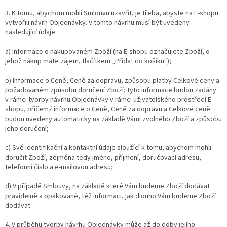
3. K tomu, abychom mohli Smlouvu uzavřít, je třeba, abyste na E-shopu
vytvořili návrh Objednávky. V tomto návrhu musí být uvedeny
následující údaje:
a) Informace o nakupovaném Zboží (na E-shopu označujete Zboží, o
jehož nákup máte zájem, tlačítkem „Přidat do košíku“);
b) Informace o Ceně, Ceně za dopravu, způsobu platby Celkové ceny a
požadovaném způsobu doručení Zboží; tyto informace budou zadány
v rámci tvorby návrhu Objednávky v rámci uživatelského prostředí E-
shopu, přičemž informace o Ceně, Ceně za dopravu a Celkové ceně
budou uvedeny automaticky na základě Vámi zvolného Zboží a způsobu
jeho doručení;
c) Své identifikační a kontaktní údaje sloužící k tomu, abychom mohli
doručit Zboží, zejména tedy jméno, příjmení, doručovací adresu,
telefonní číslo a e-mailovou adresu;
d) V případě Smlouvy, na základě které Vám budeme Zboží dodávat
pravidelně a opakovaně, též informaci, jak dlouho Vám budeme Zboží
dodávat.
4. V průběhu tvorby návrhu Objednávky může až do doby jejího