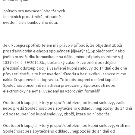
Způsob pro navrácení obdržených
finančních prostředků, případně
uvedení čísla bankovního účtu:
Je-li kupující spotřebitelem má právo v případě, že objednal zboží
prostřednictvím e-shopu sp
olečnosti jája&týna(„
Společnost“) nebo
jiného prostředku komunikace na dálku, mimo případy uvedené v §
1837 zák. č. 89/2012 Sb., občanský zákoník, ve znění pozdějších
předpisů odstoupit od již uzavřené kupní smlouvy do 14 dnů ode dne
převzetí zboží, a to bez uvedení důvodu a bez jakékoli sankce mimo
nákladů spojených s dopravou. Toto odstoupení oznámí kupující
Společnosti písemně na adresu provozovny Společnosti nebo
elektronicky na e-mail uvedený na vzorovém formuláři.
Odstoupí-li kupující, který je spotřebitelem, od kupní smlouvy, zašle
nebo předá Společnosti bez zbytečného odkladu, nejpozději do 14 dnů
od odstoupení od kupní smlouvy, zboží, které od ní obdržel.
Odstoupí-li kupující, který je spotřebitelem, od kupní smlouvy, vrátí mu
Společnost bez zbytečného odkladu, nejpozději do 14 dnů od