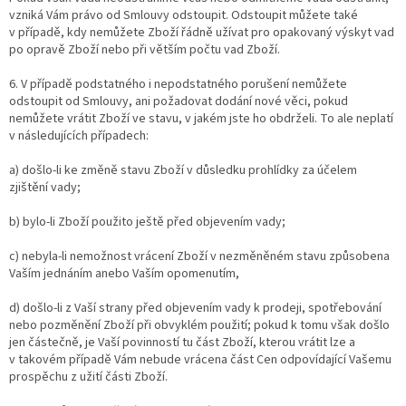
vzniká Vám právo od Smlouvy odstoupit. Odstoupit můžete také
v případě, kdy nemůžete Zboží řádně užívat pro opakovaný výskyt vad
po opravě Zboží nebo při větším počtu vad Zboží.
6. V případě podstatného i nepodstatného porušení nemůžete
odstoupit od Smlouvy, ani požadovat dodání nové věci, pokud
nemůžete vrátit Zboží ve stavu, v jakém jste ho obdrželi. To ale neplatí
v následujících případech:
a) došlo-li ke změně stavu Zboží v důsledku prohlídky za účelem
zjištění vady;
b) bylo-li Zboží použito ještě před objevením vady;
c) nebyla-li nemožnost vrácení Zboží v nezměněném stavu způsobena
Vaším jednáním anebo Vaším opomenutím,
d) došlo-li z Vaší strany před objevením vady k prodeji, spotřebování
nebo pozměnění Zboží při obvyklém použití; pokud k tomu však došlo
jen částečně, je Vaší povinností tu část Zboží, kterou vrátit lze a
v takovém případě Vám nebude vrácena část Cen odpovídající Vašemu
prospěchu z užití části Zboží.