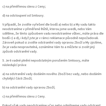
c) na přiměřenou slevu z Ceny;
d) na odstoupení od Smlouvy.
V případě, že zvolíte vyřešení dle bodů a) nebo b) a My vadu takto
neodstraníme v přiměřené lhůtě, kterou jsme uvedli, nebo Vám
sdělíme, že tímto způsobem vadu neodstraníme vůbec, máte práva dle
bodů c) a d), i když jste je v rámci reklamace původně nepožadovali.
Zároveň pokud si zvolíte odstranění vady opravou Zboží a My zjistíme,
že je vada neopravitelná, oznámíme Vám to a můžete si zvolit jiný
způsob odstranění vady.
5. Je-li vadné plnění nepodstatným porušením Smlouvy, máte
následující práva:
a) na odstranění vady dodáním nového Zboží bez vady, nebo dodáním
chybějící části Zboží;
b) na odstranění vady opravou Zboží;
c) na přiměřenou slevu z Ceny.
Pokud však vadu neodstraníme včas nebo odmítneme vadu odstranit,