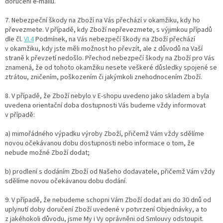
doručení e-mailu.
7.
Nebezpeční škody na Zboží na Vás přechází v okamžiku, kdy ho
převezmete. V případě, kdy Zboží nepřevezmete, s výjimkou případů
dle čl.
VI.
4
Podmínek, na Vás nebezpečí škody na Zboží přechází
v okamžiku, kdy jste měli možnost ho převzít, ale z důvodů na Vaší
straně k převzetí nedošlo. Přechod nebezpečí škody na Zboží pro Vás
znamená, že od tohoto okamžiku nesete veškeré důsledky spojené se
ztrátou, zničením, poškozením či jakýmkoli znehodnocením Zboží.
8. V případě, že Zboží nebylo v E-shopu uvedeno jako skladem a byla
uvedena orientační doba dostupnosti Vás budeme vždy informovat
v případě:
a) mimořádného výpadku výroby Zboží, přičemž Vám vždy sdělíme
novou očekávanou dobu dostupnosti nebo informace o tom, že
nebude možné Zboží dodat;
b) prodlení s dodáním Zboží od Našeho dodavatele, přičemž Vám vždy
sdělíme novou očekávanou dobu dodání.
9.
V případě, že nebudeme schopni Vám Zboží dodat ani do 30 dnů od
uplynutí doby doručení Zboží uvedené v potvrzení Objednávky, a to
z jakéhokoli důvodu, jsme My i Vy oprávněni od Smlouvy odstoupit.