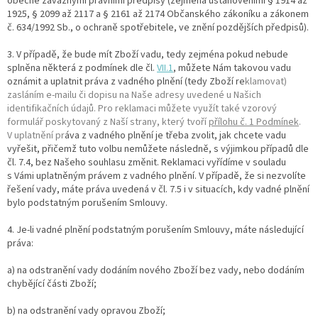
obecně závaznými právními předpisy (zejména ustanoveními § 1914 až
1925, § 2099 až 2117 a § 2161 až 2174 Občanského zákoníku a zákonem
č. 634/1992 Sb., o ochraně spotřebitele, ve znění pozdějších předpisů).
3. V případě, že bude mít Zboží vadu, tedy zejména pokud nebude
splněna některá z podmínek dle čl.
VII.1
, můžete Nám takovou vadu
oznámit a uplatnit práva z vadného plnění (tedy Zboží re
klamovat)
zasláním e-mailu či dopisu na Naše adresy uvedené u Našich
identifikačních údajů. Pro reklamaci můžete využít také vzorový
formulář poskytovaný z Naší strany, který tvoří
přílohu č. 1 Podmínek
.
V uplatnění pr
áva z vadného plnění je třeba zvolit, jak chcete vadu
vyřešit, přičemž tuto volbu nemůžete následně, s výjimkou případů dle
čl. 7.4, bez Našeho souhlasu změnit. Reklamaci vyřídíme v souladu
s Vámi uplatněným právem z vadného plnění. V případě, že si nezvolíte
řešení vady, máte práva uvedená v čl. 7.5 i v situacích, kdy vadné plnění
bylo podstatným porušením Smlouvy.
4. Je-li vadné plnění podstatným porušením Smlouvy, máte následující
práva:
a) na odstranění vady dodáním nového Zboží bez vady, nebo dodáním
chybějící části Zboží;
b) na odstranění vady opravou Zboží;