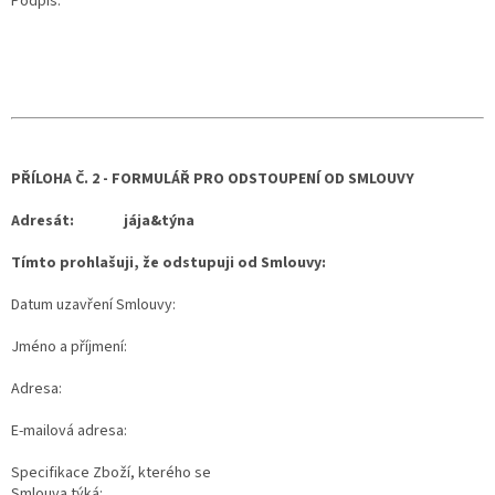
Podpis:
PŘÍLOHA Č. 2 - FORMULÁŘ PRO ODSTOUPENÍ OD SMLOUVY
Adresát:
jája&týna
Tímto prohlašuji, že odstupuji od Smlouvy:
Datum uzavření Smlouvy:
Jméno a příjmení:
Adresa:
E-mailová adresa:
Specifikace Zboží, kterého se
Smlouva týká: