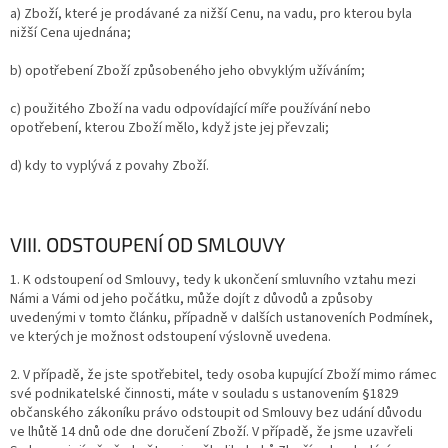
a) Zboží, které je prodávané za nižší Cenu, na vadu, pro kterou byla
nižší Cena ujednána;
b) opotřebení Zboží způsobeného jeho obvyklým užíváním;
c) použitého Zboží na vadu odpovídající míře používání nebo
opotřebení, kterou Zboží mělo, když jste jej převzali;
d) kdy to vyplývá z povahy Zboží.
VIII. ODSTOUPENÍ OD SMLOUVY
1. K odstoupení od Smlouvy, tedy k ukončení smluvního vztahu mezi
Námi a Vámi od jeho počátku, může dojít z důvodů a způsoby
uvedenými v tomto článku, případně v dalších ustanoveních Podmínek,
ve kterých je možnost odstoupení výslovně uvedena.
2.
V případě, že jste spotřebitel, tedy osoba kupující Zboží mimo rámec
své podnikatelské činnosti, máte v souladu s ustanovením §1829
občanského zákoníku právo odstoupit od Smlouvy bez udání důvodu
ve lhůtě 14 dnů ode dne doručení Zboží. V případě, že jsme uzavřeli