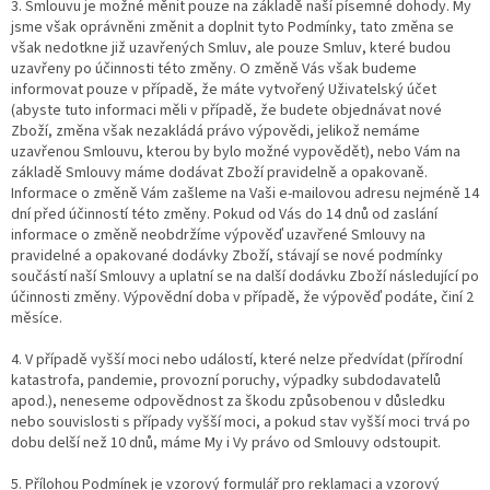
3. Smlouvu je možné měnit pouze na základě naší písemné dohody. My
jsme však oprávněni změnit a doplnit tyto Podmínky, tato změna se
však nedotkne již uzavřených Smluv, ale pouze Smluv, které budou
uzavřeny po účinnosti této změn
y. O změně Vás však budeme
informovat pouze v případě, že máte vytvořený Uživatelský účet
(abyste tuto informaci měli v případě, že budete objednávat nové
Zboží, změna však nezakládá právo výpovědi, jelikož nemáme
uzavřenou Smlouvu, kterou by bylo možné vypovědět), nebo Vám na
základě Smlouvy máme dodávat Zboží pravidelně a opakovaně.
Informace o změně Vám zašleme na Vaši e-mailovou adresu nejméně 14
dní před účinností této změny. Pokud od Vás do 14 dnů od zaslání
informace o změně neobdržíme výpověď uzavřené Smlouvy na
pravidelné a opakované dodávky Zboží, stávají se nové podmínky
součástí naší Smlouvy a uplatní se na další dodávku Zboží následující po
účinnosti změny. Výpovědní doba v případě, že výpověď podá
te, činí 2
měsíce.
4. V případě vyšší moci nebo událostí, které nelze předvídat (přírodní
katastrofa, pandemie, provozní poruchy, výpadky subdodavatelů
apod.), neneseme odpovědnost za škodu způsobenou v důsledku
nebo souvislosti s případy vyšší moci, a pokud stav vyšší moci trvá po
dobu delší než 10 dnů, máme My i Vy právo od Smlouvy odstoupit.
5. Přílohou Podmínek je vzorový formulář pro reklamaci a vzorový