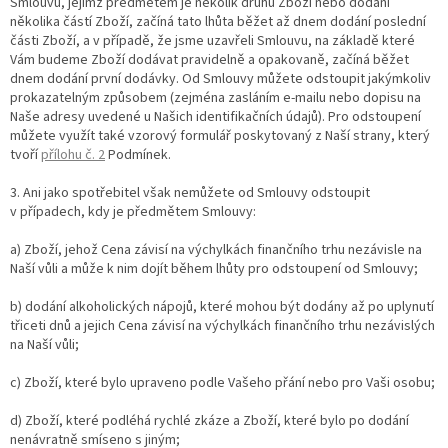
Smlouvu, jejímž předmětem je několik druhů Zboží nebo dodání
několika částí Zboží, začíná tato lhůta běžet až dnem dodání poslední
části Zboží, a v případě, že jsme uzavřeli Smlouvu, na základě které
Vám budeme Zboží dodávat pravidelně a opakovaně, začíná běžet
dnem dodání první dodávky. Od Smlouvy můžete odstoupit jakýmkoliv
prokazatelným způsobem (zejména zasláním e-mailu nebo dopisu na
Naše adresy uvedené u Našich identifikačních údajů). Pro odstoupení
můžete využít také vzorový formulář poskytovaný z Naší strany, který
tvoří
přílohu č. 2
Podmínek.
3. Ani jako spotřebitel však nemůžete od Smlouvy odstoupit
v případech, kdy je předmětem Smlouvy:
a) Zboží, jehož Cena závisí na výchylkách finančního trhu nezávisle na
Naší vůli a může k nim dojít během lhůty pro odstoupení od Smlouvy;
b) dodání alkoholických nápojů, které mohou být dodány až po uplynutí
třiceti dnů a jejich Cena závisí na výchylkách finančního trhu nezávislých
na Naší vůli;
c) Zboží, které bylo upraveno podle Vašeho přání nebo pro Vaši osobu;
d) Zboží, které podléhá rychlé zkáze a Zboží, které bylo po dodání
nenávratně smíseno s jiným;