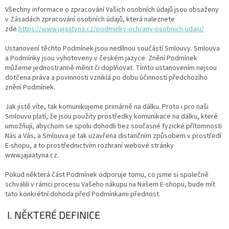
Všechny informace o zpracování Vašich osobních údajů jsou obsaženy
v Zásadách zpracování osobních údajů, která naleznete
zde
https://www.jajaatyna.cz/podminky-ochrany-osobnich-udaju/
Ustanovení těchto Podmínek jsou nedílnou součástí Smlouvy. Smlouva
a Podmínky jsou vyhotoveny v českém jazyce. Znění Podmínek
můžeme jednostranně měnit či doplňovat. Tímto ustanovením nejsou
dotčena práva a povinnosti vzniklá po dobu účinnosti předchozího
znění Podmínek.
Jak jistě víte, tak komunikujeme primárně na dálku. Proto i pro naši
Smlouvu platí, že jsou použity prostředky komunikace na dálku, které
umožňují, abychom se spolu dohodli bez současné fyzické přítomnosti
Nás a Vás, a Smlouva je tak uzavřena distančním způsobem v prostředí
E-shopu, a to prostřednictvím rozhraní webové stránky
www.jajaatyna.cz.
Pokud některá část Podmínek odporuje tomu, co jsme si společně
schválili v rámci procesu Vašeho nákupu na Našem E-shopu, bude mít
tato konkrétní dohoda před Podmínkami přednost.
I. NĚKTERÉ DEFINICE