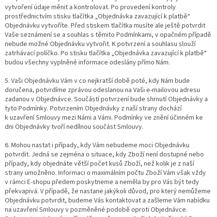
vytvoření údaje měnit a kontrolovat. Po provedení kontroly
prostřednictvím stisku tlačítka „Objednávka zavazující k platbě“
Objednávku vytvoříte. Před stiskem tlačítka musíte ale ještě potvrdit
Vaše seznámení se a souhlas s těmito Podmínkami, v opačném případě
nebude možné Objednávku vytvořit. K potvrzení a souhlasu slouží
zatrhávací políčko. Po stisku tlačítka „Objednávka zavazující k platbě“
budou všechny vyplněné informace odeslány přímo Nám.
5. Vaši Objednávku Vám v co nejkratší době poté, kdy Nám bude
doručena, potvrdíme zprávou odeslanou na Vaši e-mailovou adresu
zadanou v Objednávce. Součástí potvrzení bude shrnutí Objednávky a
tyto Podmínky. Potvrzením Objednávky z naší strany dochází
k uzavření Smlouvy mezi Námi a Vámi. Podmínky ve znění účinném ke
dni Objednávky tvoří nedílnou součást Smlouvy.
6. Mohou nastat i případy, kdy Vám nebudeme moci Objednávku
potvrdit. Jedná se zejména o situace, kdy Zboží není dostupné nebo
případy, kdy objednáte větší počet kusů Zboží, než kolik je z naší
strany umožněno. Informaci o maximálním počtu Zboží Vám však vždy
v rámci E-shopu předem poskytneme a neměla by pro Vás být tedy
překvapivá. V případě, že nastane jakýkoli důvod, pro který nemůžeme
Objednávku potvrdit, budeme Vás kontaktovat a zašleme Vám nabídku
na uzavření Smlouvy v pozměněné podobě oproti Objednávce.