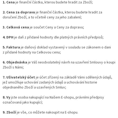
1. Cena
je finanční částka, kterou budete hradit za Zboží;
2. Cena za dopravu
je finanční částka, kterou budete hradit za
doručení Zboží, a to včetně ceny za jeho zabalení;
3. Celková cena
je součet Ceny a Ceny za dopravu;
4. DPH
je daň z přidané hodnoty dle platných právních předpisů;
5. Faktura
je daňový doklad vystavený v souladu se zákonem o dani
z přidané hodnoty na Celkovou cenu;
6. Objednávka
je Váš neodvolatelný návrh na uzavření Smlouvy o koupi
Zboží s Námi;
7. Uživatelský účet
je účet zřízený na základě Vámi sdělených údajů,
jež umožňuje uchování zadaných údajů a uchovávání historie
objednaného Zboží a uzavřených Smluv;
8. Vy
jste osoba nakupující na Našem E-shopu, právními předpisy
označovaná jako kupující;
9. Zboží
je vše, co můžete nakoupit na E-shopu.