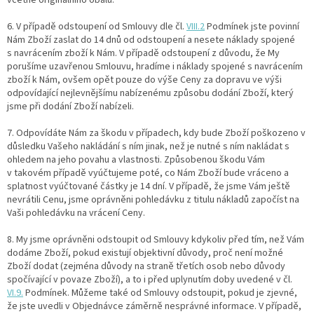
včetně originálního obalu.
6. V případě odstoupení od Smlouvy dle čl.
VIII.2
Podmínek jste povinní
Nám Zboží zaslat do 14 dnů od odstoupení a nesete náklady spojené
s navrácením zboží k Nám.
V případě odstoupení z důvodu, že My
porušíme uzavřenou Smlouvu, hradíme i náklady spojené s navrácením
zboží k Nám, ovšem opět pouze do výše Ceny za dopravu ve výši
odpovídající nejlevnějšímu nabízenému způsobu dodání Zboží, který
jsme při dodání Zboží nabízeli.
7. Odpovídáte Nám za škodu v případech, kdy bude Zboží poškozeno v
důsledku Vašeho nakládání s ním jinak, než je nutné s ním nakládat s
ohledem na jeho povahu a vlastnosti. Způsobenou škodu Vám
v takovém případě vyúčtujeme poté, co Nám Zboží bude vráceno a
splatnost vyúčtované částky je 14 dní. V případě, že jsme Vám ještě
nevrátili Cenu, jsme oprávněni pohledávku z titulu nákladů započíst na
Vaši pohledávku na vrácení Ceny.
8. My jsme oprávněni odstoupit od Smlouvy kdykoliv před tím, než Vám
dodáme Zboží, pokud existují objektivní důvody, proč není možné
Zboží dodat (zejména důvody na straně třetích osob nebo důvody
spočívající v povaze Zboží), a to i před uplynutím doby uvedené v čl.
VI.9.
Podmínek. Můžeme také od Smlouvy odstoupit, pokud je zjevné,
že jste uvedli v Objednávce záměrně nesprávné informace. V případě,