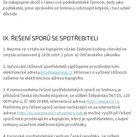
že nakupujete zboží v rámci své podnikatelské činnosti, tedy jako
podnikatel, jsme oprávněni od Smlouvy odstoupit kdykoli, i bez udání
důvodu.
IX. ŘEŠENÍ SPORŮ SE SPOTŘEBITELI
1. Nejsme ve vztahu ke kupujícím vázáni žádnými kodexy chování ve
smyslu ustanovení § 1826 odst. 1 písm. e) Občanského zákoníku.
2. Vyřizování stížností spotřebitelů zajišťujeme prostřednictvím
elektronické adresy
info@jajaatyna.cz
. Informaci o vyřízení stížnosti
zašleme na elektronickou adresu kupujícího.
3. K mimosoudnímu řešení spotřebitelských sporů ze Smlouvy je
příslušná Česká obchodní inspekce, se sídlem Štěpánská 567/15, 120
00 Praha 2, IČ: 000 20 869, internetová adresa:
http://www.coi.cz
.
Platformu pro řešení sporů on-line nacházející se na internetové
adrese
http://ec.europa.eu/consumers/odr
je možné využít při řešení
sporů mezi prodávajícím a kupujícím, který je spotřebitelem, z kupní
smlouvy uzavřené elektronickými prostředky.
4. Evropské spotřebitelské centrum Česká republika, se sídlem