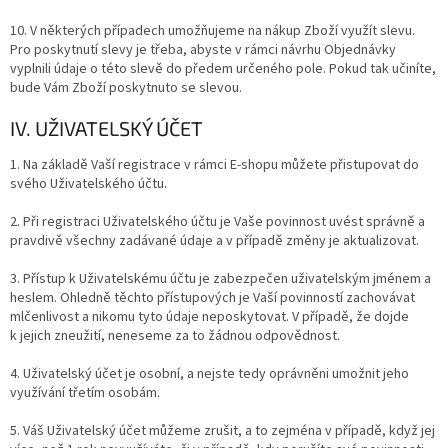
10. V některých případech umožňujeme na nákup Zboží využít slevu.
Pro poskytnutí slevy je třeba, abyste v rámci návrhu Objednávky
vyplnili údaje o této slevě do předem určeného pole. Pokud tak učiníte,
bude Vám Zboží poskytnuto se slevou.
IV. UŽIVATELSKÝ ÚČET
1. Na základě Vaší registrace v rámci E-shopu můžete přistupovat do
svého Uživatelského účtu.
2. Při registraci Uživatelského účtu je Vaše povinnost uvést správně a
pravdivě všechny zadávané údaje a v případě změny je aktualizovat.
3. Přístup k Uživatelskému účtu je zabezpečen uživatelským jménem a
heslem. Ohledně těchto přístupových je Vaší povinností zachovávat
mlčenlivost a nikomu tyto údaje neposkytovat. V případě, že dojde
k jejich zneužití, neneseme za to žádnou odpovědnost.
4. Uživatelský účet je osobní, a nejste tedy oprávněni umožnit jeho
využívání třetím osobám.
5. Váš Uživatelský účet můžeme zrušit, a to zejména v případě, když jej