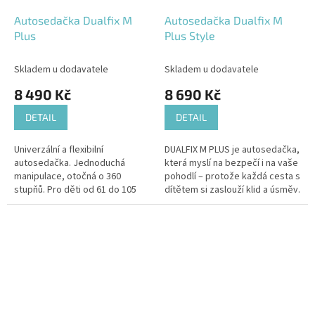
Autosedačka Dualfix M
Autosedačka Dualfix M
Plus
Plus Style
Skladem u dodavatele
Skladem u dodavatele
8 490 Kč
8 690 Kč
DETAIL
DETAIL
Univerzální a flexibilní
DUALFIX M PLUS je autosedačka,
autosedačka. Jednoduchá
která myslí na bezpečí i na vaše
manipulace, otočná o 360
pohodlí – protože každá cesta s
stupňů. Pro děti od 61 do 105
dítětem si zaslouží klid a úsměv.
cm a až 20 kg váhy.