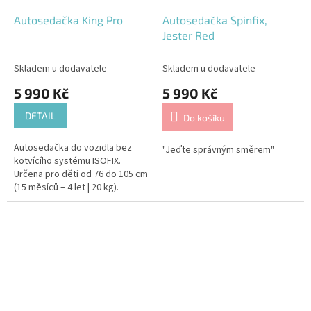
Autosedačka King Pro
Autosedačka Spinfix,
Jester Red
Skladem u dodavatele
Skladem u dodavatele
5 990 Kč
5 990 Kč
DETAIL
Do košíku
Autosedačka do vozidla bez
"Jeďte správným směrem"
kotvícího systému ISOFIX.
Určena pro děti od 76 do 105 cm
(15 měsíců – 4 let | 20 kg).
Schváleno podle nejnovějších
bezpečnostních předpisů (UN...