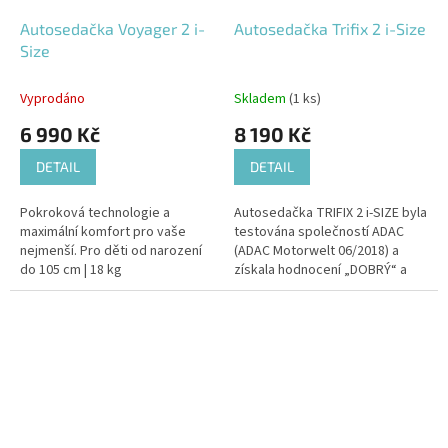
Autosedačka Voyager 2 i-
Autosedačka Trifix 2 i-Size
Size
Vyprodáno
Skladem
(1 ks)
6 990 Kč
8 190 Kč
DETAIL
DETAIL
Pokroková technologie a
Autosedačka TRIFIX 2 i-SIZE byla
maximální komfort pro vaše
testována společností ADAC
nejmenší. Pro děti od narození
(ADAC Motorwelt 06/2018) a
do 105 cm | 18 kg
získala hodnocení „DOBRÝ“ a
známku 2,1. Od 15 měsíců do 4
let | 76 - 105 cm | 9 - 22 kg