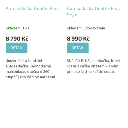
Autosedačka Dualfix Plus
Autosedačka Dualfix Plus
Style
Skladem
(1 ks)
Skladem u dodavatele
8 790 Kč
8 990 Kč
DETAIL
DETAIL
Univerzální a flexibilní
DUALFIX PLUS je sedačka, která
autosedačka. Jednoduchá
roste s vaším dítětem – a vám
manipulace, otočná o 360
přinese klid na každé cestě.
stupňů.| Pro děti od narození
(nebo od 40 cm) do 105 cm a až
20 kg váhy.