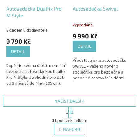
Autosedačka Dualfix Pro
Autosedačka Swivel
M Style
Vyprodáno
Průměrné
Skladem u dodavatele
hodnocení
9 990 Kč
produktu
9 790 Kč
je
DETAIL
5,0
DETAIL
z
Představujeme autosedačku
5
Dopřejte svému dítěti maximální
SWIVEL – vašeho nového
hvězdiček.
bezpečí s autosedačkou Dualfix
společníka pro bezpečné a
Pro M Style. Je vhodná pro děti
pohodlné cestování s dětmi.
od 3 měsíců do 4 let (105 cm).
Navržená pro děti od narození
až do věku 7 let (nebo do výšky
125 cm)....
NAČÍST DALŠÍ 4
S
1
2
t
O
r
16
položek celkem
v
á
l
NAHORU
n
á
k