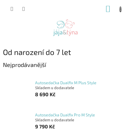
Přejít
NÁKUP
na
obsah
KOŠÍK
Od narození do 7 let
Nejprodávanější
Autosedačka Dualfix M Plus Style
Skladem u dodavatele
8 690 Kč
Autosedačka Dualfix Pro M Style
Skladem u dodavatele
9 790 Kč