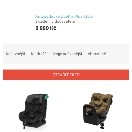
Autosedačka Dualfix Plus Style
Skladem u dodavatele
8 990 Kč
Ř
a
Nejlevnější
Nejdražší
Nejprodávanější
Abecedně
z
e
n
OTEVŘÍT FILTR
í
p
V
r
ý
o
p
d
i
u
s
k
p
t
r
ů