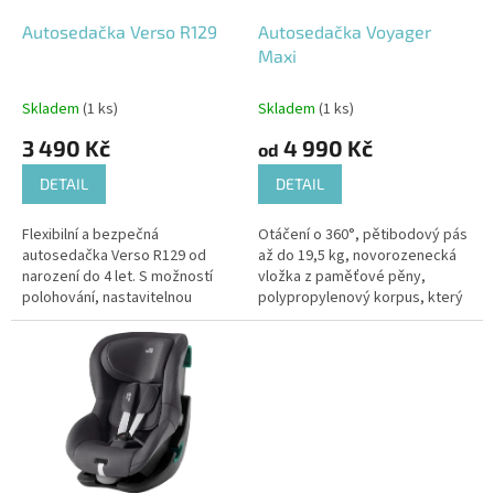
o
d
Autosedačka Verso R129
Autosedačka Voyager
u
Maxi
k
t
Skladem
(1 ks)
Skladem
(1 ks)
ů
3 490 Kč
4 990 Kč
od
DETAIL
DETAIL
Flexibilní a bezpečná
Otáčení o 360°, pětibodový pás
autosedačka Verso R129 od
až do 19,5 kg, novorozenecká
narození do 4 let. S možností
vložka z paměťové pěny,
polohování, nastavitelnou
polypropylenový korpus, který
vložkou a měkkým polstrováním
ještě lépe pohlcuje náraz – to je
z paměťové pěny poskytuje
autosedačka Voyager Maxi.
maximální...