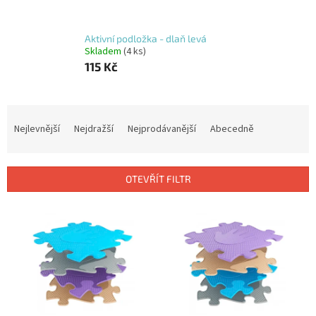
Aktivní podložka - dlaň levá
Skladem
(4 ks)
115 Kč
Ř
a
Nejlevnější
Nejdražší
Nejprodávanější
Abecedně
z
e
n
OTEVŘÍT FILTR
í
p
V
r
ý
o
p
d
i
u
s
k
p
t
r
ů