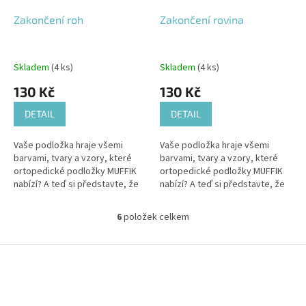
Zakončení roh
Zakončení rovina
Skladem
(4 ks)
Skladem
(4 ks)
130 Kč
130 Kč
DETAIL
DETAIL
Vaše podložka hraje všemi
Vaše podložka hraje všemi
barvami, tvary a vzory, které
barvami, tvary a vzory, které
ortopedické podložky MUFFIK
ortopedické podložky MUFFIK
nabízí? A teď si představte, že
nabízí? A teď si představte, že
tuto krásu můžete dokonale
tuto krásu můžete dokonale
zarámovat s naším produktem
zarámovat s naším produktem
6
položek celkem
O
-...
-...
v
l
Z
á
á
d
p
a
a
c