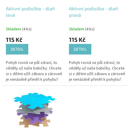
o
d
Aktivní podložka - dlaň
Aktivní podložka - dlaň
u
levá
pravá
k
t
Skladem
(4 ks)
Skladem
(4 ks)
ů
115 Kč
115 Kč
DETAIL
DETAIL
Pohyb rovná se půl zdraví, to
Pohyb rovná se půl zdraví, to
věděly už naše babičky. Chcete
věděly už naše babičky. Chcete
si s dětmi užít zábavu a zároveň
si s dětmi užít zábavu a zároveň
je nenásilně přimět k pohybu?
je nenásilně přimět k pohybu?
Pak je tato podložka naprosto
Pak je tato podložka naprosto
ideální.
ideální.