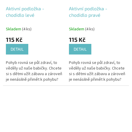
Aktivní podložka -
Aktivní podložka -
chodidlo levé
chodidlo pravé
Skladem
(4 ks)
Skladem
(4 ks)
115 Kč
115 Kč
DETAIL
DETAIL
Pohyb rovná se půl zdraví, to
Pohyb rovná se půl zdraví, to
věděly už naše babičky. Chcete
věděly už naše babičky. Chcete
si s dětmi užít zábavu a zároveň
si s dětmi užít zábavu a zároveň
je nenásilně přimět k pohybu?
je nenásilně přimět k pohybu?
Pak je tato podložka naprosto
Pak je tato podložka naprosto
ideální.
ideální.