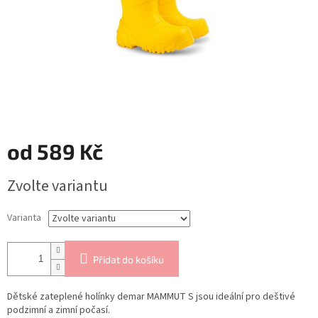
od
589 Kč
Měrná
Zvolte variantu
cena:
Varianta
Přidat do košíku
Dětské zateplené holínky demar MAMMUT S jsou ideální pro deštivé
podzimní a zimní počasí.