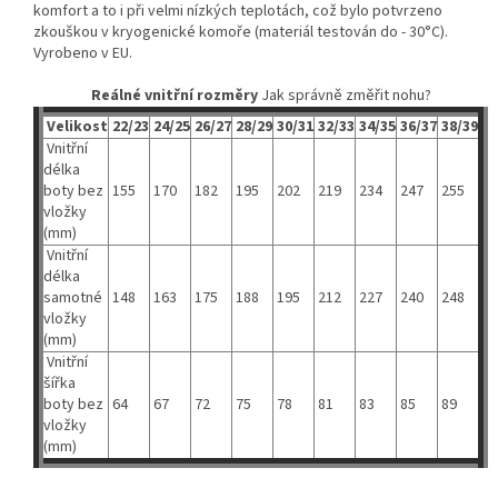
komfort a to i při velmi nízkých teplotách, což bylo potvrzeno
zkouškou v kryogenické komoře (materiál testován do - 30°C).
Vyrobeno v EU.
Reálné vnitřní rozměry
Jak správně změřit nohu?
Velikost
22/23
24/25
26/27
28/29
30/31
32/33
34/35
36/37
38/39
Vnitřní
délka
boty bez
155
170
182
195
202
219
234
247
255
vložky
(mm)
Vnitřní
délka
samotné
148
163
175
188
195
212
227
240
248
vložky
(mm)
Vnitřní
šířka
boty bez
64
67
72
75
78
81
83
85
89
vložky
(mm)