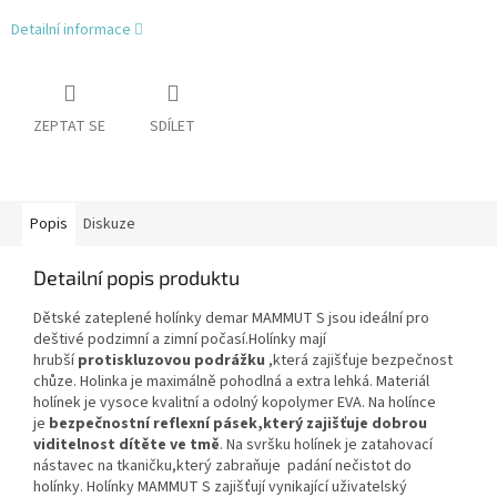
Detailní informace
ZEPTAT SE
SDÍLET
Popis
Diskuze
Detailní popis produktu
Dětské zateplené holínky demar MAMMUT S jsou ideální pro
deštivé podzimní a zimní počasí.Holínky mají
hrubší
protiskluzovou podrážku
,která zajišťuje bezpečnost
chůze. Holinka je maximálně pohodlná a extra lehká. Materiál
holínek je vysoce kvalitní a odolný kopolymer EVA. Na holínce
je
bezpečnostní reflexní pásek,který zajišťuje
dobrou
viditelnost dítěte ve tmě
. Na svršku holínek je zatahovací
nástavec na tkaničku,který zabraňuje padání nečistot do
holínky. Holínky MAMMUT S zajišťují vynikající uživatelský