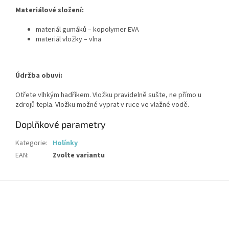
Materiálové složení:
materiál gumáků – kopolymer EVA
materiál vložky – vlna
Údržba obuvi:
Otřete vlhkým hadříkem. Vložku pravidelně sušte, ne přímo u
zdrojů tepla. Vložku možné vyprat v ruce ve vlažné vodě.
Doplňkové parametry
Kategorie
:
Holínky
EAN
:
Zvolte variantu
Z
á
p
a