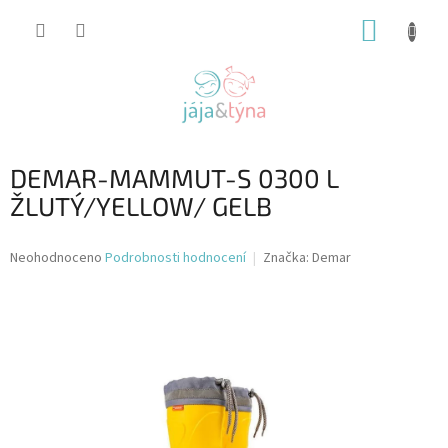
Přejít
NÁKUP
na
obsah
KOŠÍK
DEMAR-MAMMUT-S 0300 L
ŽLUTÝ/YELLOW/ GELB
Průměrné
Neohodnoceno
Podrobnosti hodnocení
Značka:
Demar
hodnocení
produktu
je
0,0
z
5
hvězdiček.