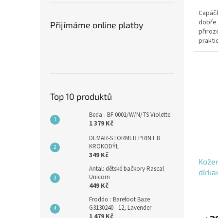
Capáčk
dobře 
Přijímáme online platby
přiroz
prakti
Top 10 produktů
Beda - BF 0001/W/N/TS Violette
1 379 Kč
DEMAR-STORMER PRINT B
KROKODÝL
349 Kč
Kožen
Antal: dětské bačkory Rascal
dírka
Unicorn
449 Kč
Froddo : Barefoot Baze
G3130240 - 12, Lavender
1 479 Kč