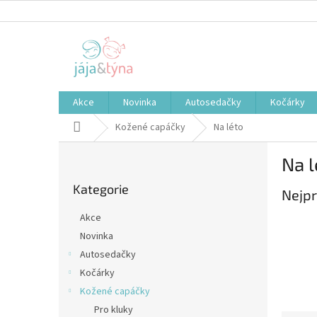
Přejít
na
obsah
Akce
Novinka
Autosedačky
Kočárky
Domů
Kožené capáčky
Na léto
P
Na l
o
Přeskočit
s
Kategorie
kategorie
Nejpr
t
r
Akce
a
Novinka
n
Autosedačky
n
í
Kočárky
p
Kožené capáčky
a
Pro kluky