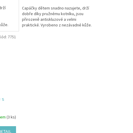
rží
Capáčky dětem snadno nazujete, drží
dobře díky pružnému kotníku, jsou
přirozeně antiskluzové a velmi
kůže.
praktické. Vyrobeno z nezávadné kůže.
Kód:
7751
 s
dem
(3 ks)
DETAIL