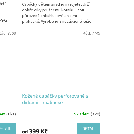
rží
Capáčky dětem snadno nazujete, drží
dobře díky pružnému kotníku, jsou
přirozeně antiskluzové a velmi
kůže.
praktické. Vyrobeno z nezávadné kůže.
Kód:
7598
Kód:
7745
Kožené capáčky perforované s
dírkami - malinové
dem
(1 ks)
Skladem
(3 ks)
DETAIL
DETAIL
399 Kč
od