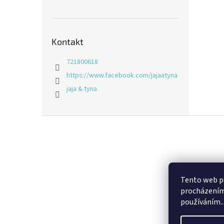
Kontakt
721800618
https://www.facebook.com/jajaatyna
jaja & tyna
Z
á
p
a
t
í
Tento web po
procházením 
používáním..