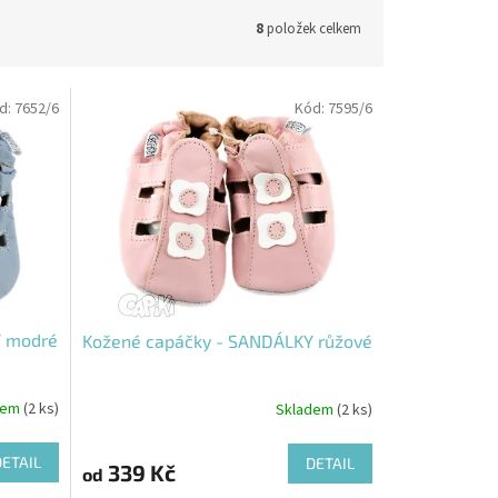
8
položek celkem
d:
7652/6
Kód:
7595/6
Y modré
Kožené capáčky - SANDÁLKY růžové
dem
(2 ks)
Skladem
(2 ks)
DETAIL
DETAIL
339 Kč
od