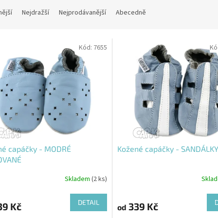
nější
Nejdražší
Nejprodávanější
Abecedně
Kód:
7655
Kó
né capáčky - MODRÉ
Kožené capáčky - SANDÁLK
OVANÉ
Skladem
(2 ks)
Skla
DETAIL
39 Kč
339 Kč
od