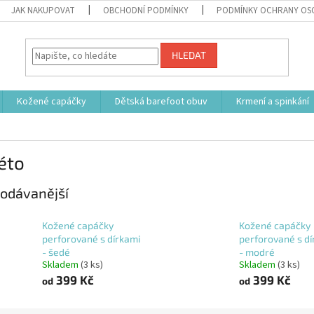
JAK NAKUPOVAT
OBCHODNÍ PODMÍNKY
PODMÍNKY OCHRANY OS
HLEDAT
Kožené capáčky
Dětská barefoot obuv
Krmení a spinkání
éto
odávanější
Kožené capáčky
Kožené capáčky
perforované s dírkami
perforované s dí
- šedé
- modré
Skladem
(3 ks)
Skladem
(3 ks)
399 Kč
399 Kč
od
od