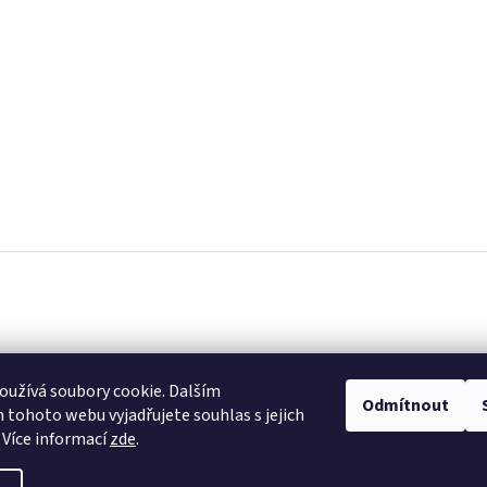
i
s
u
užívá soubory cookie. Dalším
Odmítnout
tohoto webu vyjadřujete souhlas s jejich
 Více informací
zde
.