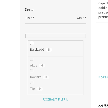
Capáčk
dobře 
Cena
přiroz
prakti
339
Kč
449
Kč
Na skladě
8
Akce
0
Kože
Novinka
0
Tip
0
ROZBALIT FILTR
3
od