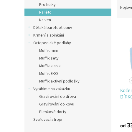
Ř
n
Pro holky
a
e
Nejlev
Na léto
z
l
e
Na ven
V
n
Dětská barefoot obuv
ý
í
Krmení a spinkání
p
p
Ortopedické podlahy
i
r
Muffik mini
s
o
p
Muffik sety
d
r
u
Muffik klasik
o
k
Muffik EKO
d
t
Muffik aktivní podložky
u
ů
Vyrábíme na zakázku
Kože
k
DÍRK
Gravírování do dřeva
t
ů
Gravírování do kovu
Plenkové dorty
Svařovací stroje
3
od