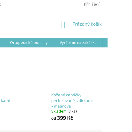
OBNÍCH ÚDAJŮ
Přihlášení
NÁKUPNÍ
Prázdný košík
KOŠÍK
Ortopedické podlahy
Vyrábíme na zakázku
Svařovací st
Kožené capáčky
rkami
perforované s dírkami
- malinové
Skladem
(3 ks)
399 Kč
od