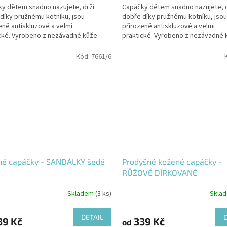
y dětem snadno nazujete, drží
Capáčky dětem snadno nazujete, d
díky pružnému kotníku, jsou
dobře díky pružnému kotníku, jsou
eně antiskluzové a velmi
přirozeně antiskluzové a velmi
cké. Vyrobeno z nezávadné kůže.
praktické. Vyrobeno z nezávadné 
Kód:
7661/6
né capáčky - SANDÁLKY šedé
Prodyšné kožené capáčky -
RŮŽOVÉ DÍRKOVANÉ
Skladem
(3 ks)
Skla
DETAIL
39 Kč
339 Kč
od