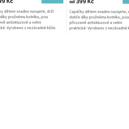
99 Kč
399 Kč
od
y dětem snadno nazujete, drží
Capáčky dětem snadno nazujete, d
díky pružnému kotníku, jsou
dobře díky pružnému kotníku, jsou
eně antiskluzové a velmi
přirozeně antiskluzové a velmi
cké. Vyrobeno z nezávadné kůže.
praktické. Vyrobeno z nezávadné 
O
v
l
á
d
a
c
í
p
r
v
k
y
v
ý
p