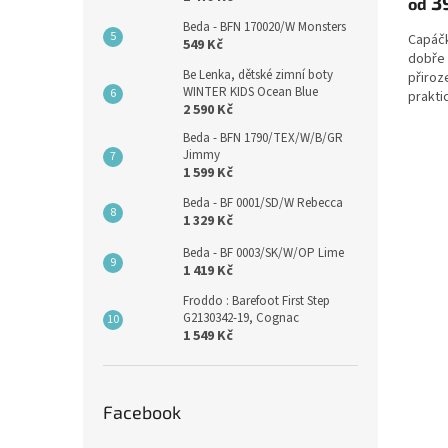
3
od
Beda - BFN 170020/W Monsters
Capáčk
549 Kč
dobře 
Be Lenka, dětské zimní boty
přiroz
WINTER KIDS Ocean Blue
prakti
2 590 Kč
Beda - BFN 1790/TEX/W/B/GR
Jimmy
1 599 Kč
Beda - BF 0001/SD/W Rebecca
1 329 Kč
Beda - BF 0003/SK/W/OP Lime
1 419 Kč
Froddo : Barefoot First Step
G2130342-19, Cognac
1 549 Kč
Facebook