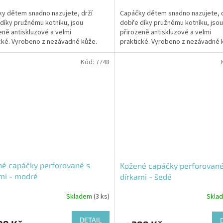
y dětem snadno nazujete, drží
Capáčky dětem snadno nazujete, d
díky pružnému kotníku, jsou
dobře díky pružnému kotníku, jsou
eně antiskluzové a velmi
přirozeně antiskluzové a velmi
cké. Vyrobeno z nezávadné kůže.
praktické. Vyrobeno z nezávadné 
Kód:
7748
é capáčky perforované s
Kožené capáčky perforované
mi - modré
dírkami - šedé
Skladem
(3 ks)
Skla
DETAIL