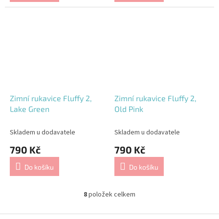
Zimní rukavice Fluffy 2,
Zimní rukavice Fluffy 2,
Lake Green
Old Pink
Skladem u dodavatele
Skladem u dodavatele
790 Kč
790 Kč
Do košíku
Do košíku
8
položek celkem
O
v
l
Z