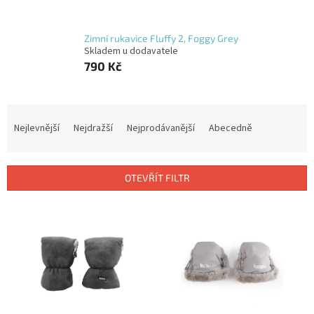
Zimní rukavice Fluffy 2, Foggy Grey
Skladem u dodavatele
790 Kč
Ř
a
Nejlevnější
Nejdražší
Nejprodávanější
Abecedně
z
e
n
OTEVŘÍT FILTR
í
p
V
r
ý
o
p
d
i
u
s
k
p
t
r
ů