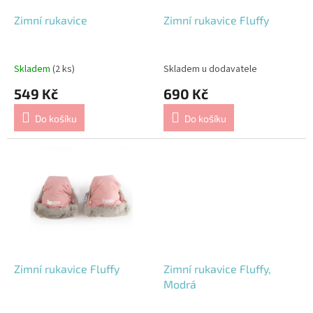
o
d
Zimní rukavice
Zimní rukavice Fluffy
u
k
t
Skladem
(2 ks)
Skladem u dodavatele
ů
549 Kč
690 Kč
Do košíku
Do košíku
Zimní rukavice Fluffy
Zimní rukavice Fluffy,
Modrá