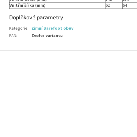
Vnitřní šířka (mm)
62
64
Doplňkové parametry
Kategorie
:
Zimní Barefoot obuv
EAN
:
Zvolte variantu
Z
á
p
a
t
í