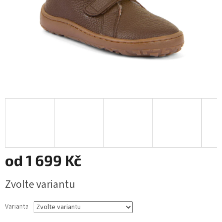
od
1 699 Kč
Měrná
Zvolte variantu
cena:
Varianta