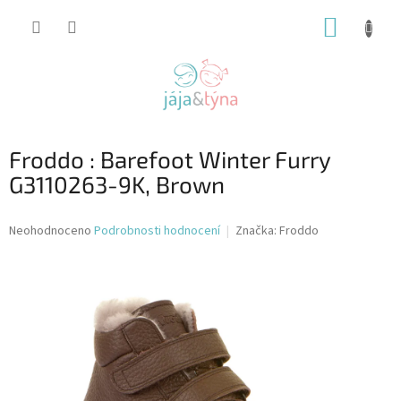
Přejít
NÁKUP
na
obsah
KOŠÍK
Froddo : Barefoot Winter Furry
G3110263-9K, Brown
Průměrné
Neohodnoceno
Podrobnosti hodnocení
Značka:
Froddo
hodnocení
produktu
je
0,0
z
5
hvězdiček.