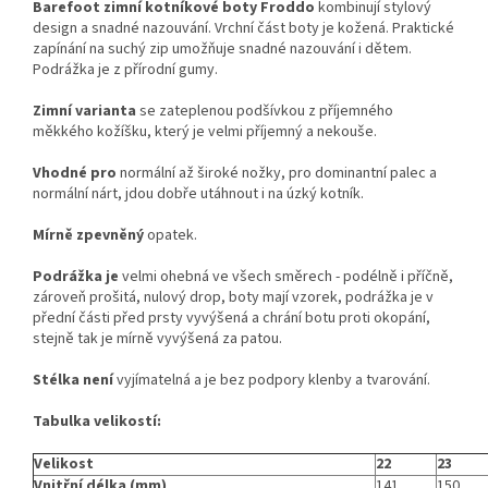
Barefoot zimní kotníkové boty Froddo
kombinují stylový
design a snadné nazouvání. Vrchní část boty je kožená. Praktické
zapínání na suchý zip umožňuje snadné nazouvání i dětem.
Podrážka je z přírodní gumy.
Zimní varianta
se zateplenou podšívkou z příjemného
měkkého kožíšku, který je velmi příjemný a nekouše.
Vhodné pro
normální až široké nožky, pro dominantní palec a
normální nárt, jdou dobře utáhnout i na úzký kotník.
Mírně zpevněný
opatek.
Podrážka je
velmi ohebná ve všech směrech - podélně i příčně,
zároveň prošitá, nulový drop, boty mají vzorek, podrážka je v
přední části před prsty vyvýšená a chrání botu proti okopání,
stejně tak je mírně vyvýšená za patou.
Stélka není
vyjímatelná a je bez podpory klenby a tvarování.
Tabulka velikostí:
Velikost
22
23
Vnitřní délka (mm)
141
150