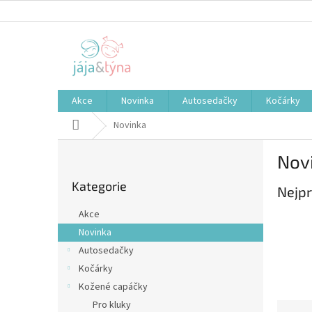
Přejít
na
obsah
Akce
Novinka
Autosedačky
Kočárky
Domů
Novinka
P
Nov
o
Přeskočit
s
Kategorie
kategorie
Nejpr
t
r
Akce
a
Novinka
n
Autosedačky
n
í
Kočárky
p
Kožené capáčky
a
Pro kluky
Ř