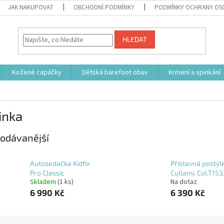
JAK NAKUPOVAT
OBCHODNÍ PODMÍNKY
PODMÍNKY OCHRANY OS
HLEDAT
Kožené capáčky
Dětská barefoot obuv
Krmení a spinkání
inka
odávanější
Autosedačka Kidfix
Přístavná postýl
Pro Classic
Cullami, Col.T15
Skladem
(1 ks)
Na dotaz
6 990 Kč
6 390 Kč