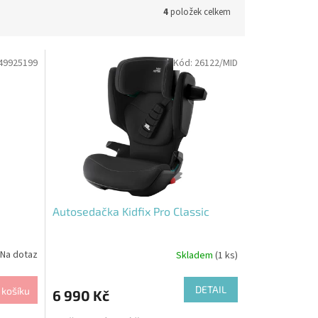
4
položek celkem
49925199
Kód:
26122/MID
Autosedačka Kidfix Pro Classic
Na dotaz
Skladem
(1 ks)
DETAIL
 košíku
6 990 Kč