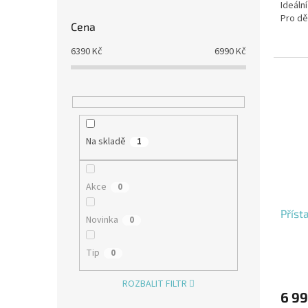
Ideáln
Pro dě
Cena
6390
Kč
6990
Kč
Na skladě
1
Akce
0
Příst
Novinka
0
Tip
0
ROZBALIT FILTR
6 99