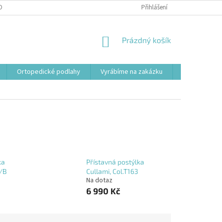
OBNÍCH ÚDAJŮ
Přihlášení
NÁKUPNÍ
Prázdný košík
KOŠÍK
Ortopedické podlahy
Vyrábíme na zakázku
Svařovací st
ka
Přístavná postýlka
3/B
Cullami, Col.T163
Na dotaz
6 990 Kč