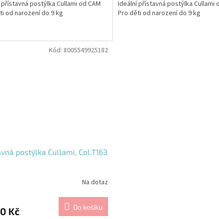
í přístavná postýlka Cullami od CAM
Ideální přístavná postýlka Cullam
ti od narození do 9 kg
Pro děti od narození do 9 kg
Kód:
8005549925182
avná postýlka Cullami, Col.T163
Na dotaz
Do košíku
0 Kč