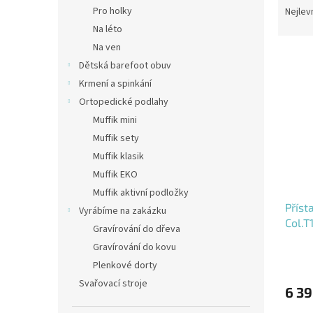
n
a
Pro holky
Nejlev
e
z
Na léto
l
e
Na ven
V
n
Dětská barefoot obuv
ý
í
Krmení a spinkání
p
p
i
r
Ortopedické podlahy
s
o
Muffik mini
p
d
Muffik sety
r
u
Muffik klasik
o
k
Muffik EKO
d
t
Muffik aktivní podložky
u
ů
Příst
k
Vyrábíme na zakázku
Col.T
t
Gravírování do dřeva
ů
Gravírování do kovu
Plenkové dorty
Svařovací stroje
6 39