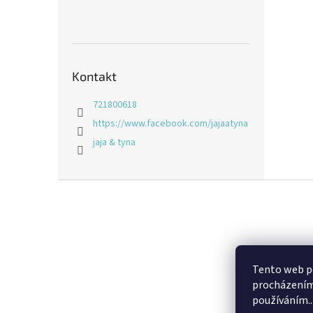
Kontakt
721800618
https://www.facebook.com/jajaatyna
jaja & tyna
Z
á
p
a
t
í
Tento web po
procházením 
používáním..