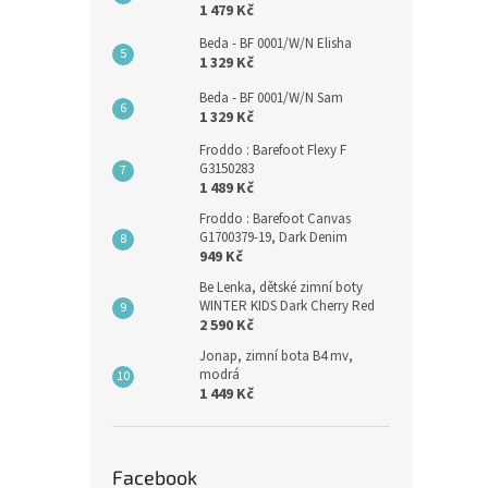
1 479 Kč
Beda - BF 0001/W/N Elisha
1 329 Kč
Beda - BF 0001/W/N Sam
1 329 Kč
Froddo : Barefoot Flexy F
G3150283
1 489 Kč
Froddo : Barefoot Canvas
G1700379-19, Dark Denim
949 Kč
Be Lenka, dětské zimní boty
WINTER KIDS Dark Cherry Red
2 590 Kč
Jonap, zimní bota B4 mv,
modrá
1 449 Kč
Facebook