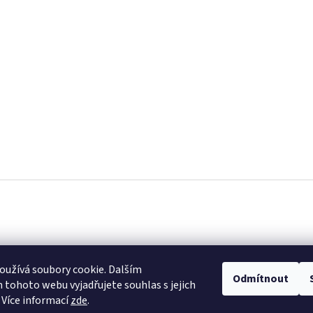
užívá soubory cookie. Dalším
Odmítnout
tohoto webu vyjadřujete souhlas s jejich
 Více informací
zde
.