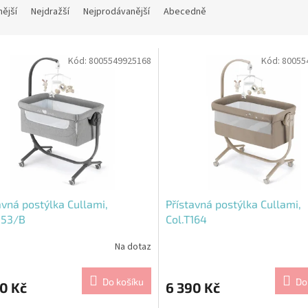
nější
Nejdražší
Nejprodávanější
Abecedně
Kód:
8005549925168
Kód:
80055
avná postýlka Cullami,
Přístavná postýlka Cullami,
153/B
Col.T164
Na dotaz
Do košíku
Do
0 Kč
6 390 Kč