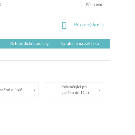
OBNÍCH ÚDAJŮ
Přihlášení
NÁKUPNÍ
Prázdný košík
KOŠÍK
Ortopedické podlahy
Vyrábíme na zakázku
Svařovací st
Pokračující po
točné o 360°
vajíčku do 12-ti
let