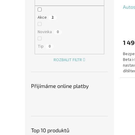
Autos
Akce
2
Novinka
0
1 49
Tip
0
Bezpe
Beta i
ROZBALIT FILTR
nastav
dítěte
bezpeč
Přijímáme online platby
Top 10 produktů