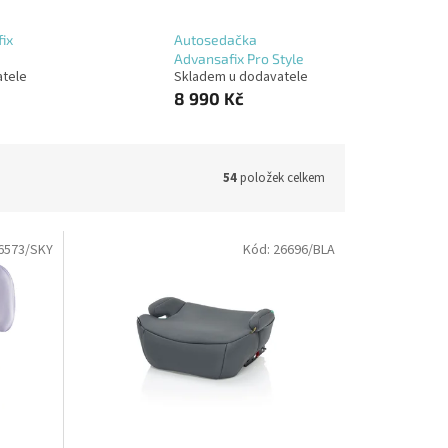
ix
Autosedačka
Advansafix Pro Style
atele
Skladem u dodavatele
8 990 Kč
54
položek celkem
6573/SKY
Kód:
26696/BLA