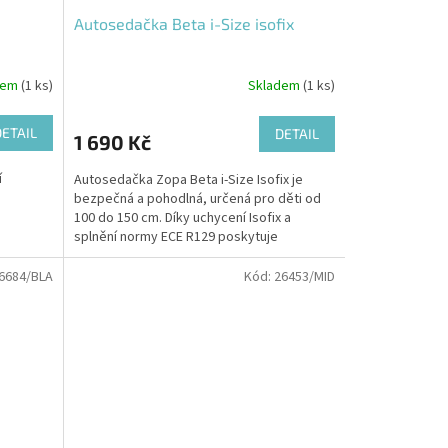
Autosedačka Beta i-Size isofix
dem
(1 ks)
Skladem
(1 ks)
DETAIL
DETAIL
1 690 Kč
í
Autosedačka Zopa Beta i-Size Isofix je
bezpečná a pohodlná, určená pro děti od
100 do 150 cm. Díky uchycení Isofix a
splnění normy ECE R129 poskytuje
maximální stabilitu a...
6684/BLA
Kód:
26453/MID