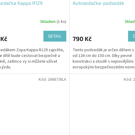
sedačka Kappa R129
Autosedačka-podsedák
Skladem
(1 ks)
Skla
DETAIL
 Kč
790 Kč
edákem Zopa Kappa R129 zajistíte,
Tento podsedák je určen dětem s
e dítě bude cestovat bezpečně a
od 126 cm do 150 cm. Díky pevné
ně, zatímco vy si můžete užívat
konstrukci a shodě s nejnovějšími
 jízdu.
evropskými bezpečnostními norm
ECE/UN Regulation No. 129 poskytuj
Kód:
26687/BLA
Kód:
2