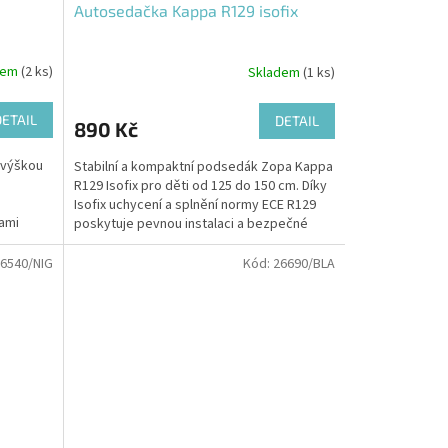
Autosedačka Kappa R129 isofix
dem
(2 ks)
Skladem
(1 ks)
DETAIL
DETAIL
890 Kč
 výškou
Stabilní a kompaktní podsedák Zopa Kappa
R129 Isofix pro děti od 125 do 150 cm. Díky
Isofix uchycení a splnění normy ECE R129
ami
poskytuje pevnou instalaci a bezpečné
e...
vedení pásu....
6540/NIG
Kód:
26690/BLA