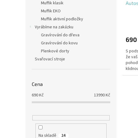
Auto
Muffik klasik
k
t
Muffik EKO
ů
Muffik aktivní podložky
Vyrábíme na zakázku
Gravírování do dřeva
690
Gravírování do kovu
S pods
Plenkové dorty
že vaš
Svařovací stroje
pohodl
klidnou
Cena
690
Kč
13990
Kč
Na skladě
24