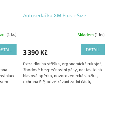
Autosedačka XM Plus i-Size
dem
(1 ks)
Skladem
(1 ks)
DETAIL
DETAIL
3 390 Kč
Extra dlouhá stříška, ergonomická rukojeť,
rana
3bodové bezpečnostní pásy, nastavitelná
instalace
hlavová opěrka, novorozenecká vložka,
ásem
ochrana SIP, odvětrávání zadní části,
kompatibilní s...