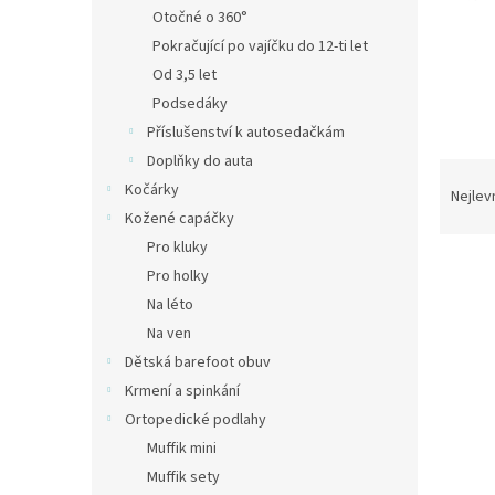
n
Otočné o 360°
e
Pokračující po vajíčku do 12-ti let
l
Od 3,5 let
Podsedáky
Příslušenství k autosedačkám
Doplňky do auta
Ř
Kočárky
a
Nejlev
z
Kožené capáčky
e
Pro kluky
V
n
Pro holky
ý
í
Na léto
p
p
Na ven
i
r
s
Dětská barefoot obuv
o
p
d
Krmení a spinkání
r
u
Ortopedické podlahy
o
k
Muffik mini
d
t
Muffik sety
u
ů