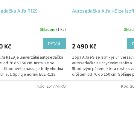
edačka Alfa R129
Autosedačka Alfa i-Size isof
Skladem
(1 ks)
Skla
DETAIL
0 Kč
2 490 Kč
lfa R129 je univerzální autosedačka
Zopa Alfa i-Size Isofix je univerzáln
ti od 76 do 150 cm. Instaluje se
autosedačka s uchycením Isofix a
 tříbodového pásu, je tedy vhodná
5bodovým pásem, která roste s v
ch aut. Splňuje normu ECE R129,
dítětem od 76 do 150 cm. Splňuje 
 dítětem a...
normu ECE R129 a zajišťuje...
Kód:
26477/FRO
Kód:
2