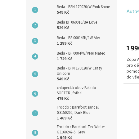
Beda - BFN 170020/W Pink Shine
Autos
549 Kč
Beda BF 060010/BA Love
529 Kč
Beda - BF 0001/SK/1W Alex
1 289 Kč
1 99
Beda - BF 0004/W/VMK Mateo
1 729 Kč
Zopa A
pro dě
Beda - BFN 170020/W Crazy
pomocí
Unicorn
do vše
549 Kč
roste s
chlapecká obuv Befado
SOFTER, fotbal
479 Kč
Froddo : Barefoot sandal
G3150266, Dark Blue
1 469 Kč
Froddo : Barefoot Tex Winter
G3160247-5, Grey
1 949 Kč