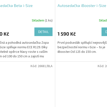
edačka Beta i-Size
Autosedačka iBooster i-Size
Skladem
(1 ks)
Skla
DETAIL
0 Kč
1 590 Kč
čná a pohodlná autosedačka Zopa
První podsedák splňující nejnovějš
-Size splňuje normu ECE R129. Díky
bezpečnostní normu i-Size – to je
itelné opěrce hlavy roste s vaším
iBooster.Od 125 do 150 cm.
m od 100 do 150 cm a zajistí mu
né a komfortní...
Kód:
26681/BLA
Kód:
2