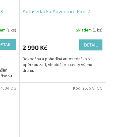
ix
Autosedačka Adventure Plus 2
dem
(1 ks)
Skladem
(1 ks)
DETAIL
DETAIL
2 990 Kč
í
Bezpečná a pohodlná autosedačka s
opěrkou zad, vhodná pro cesty všeho
aším
druhu.
přísnou
6450/FOG
Kód:
26567/FOG