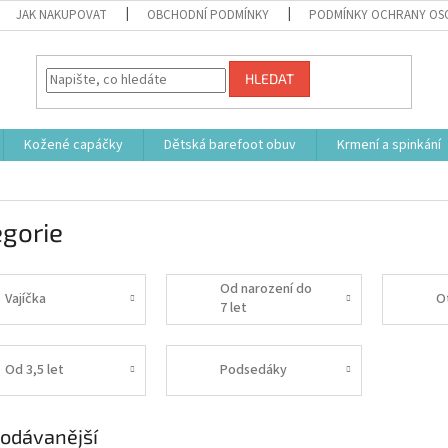
JAK NAKUPOVAT
OBCHODNÍ PODMÍNKY
PODMÍNKY OCHRANY OS
HLEDAT
Kožené capáčky
Dětská barefoot obuv
Krmení a spinkání
egorie
Od narození do
Vajíčka
O
7 let
Od 3,5 let
Podsedáky
odávanější