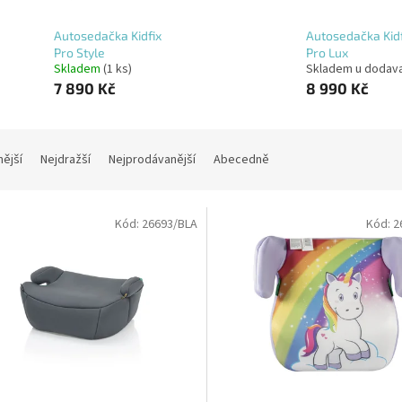
Autosedačka Kidfix
Autosedačka Kidf
Pro Style
Pro Lux
Skladem
(1 ks)
Skladem u dodav
7 890 Kč
8 990 Kč
nější
Nejdražší
Nejprodávanější
Abecedně
Kód:
26693/BLA
Kód:
2