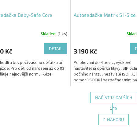
sedačka Baby-Safe Core
Autosedačka Matrix S i-Size
Skladem
(1 ks)
Skla
DETAIL
0 Kč
3 190 Kč
hodlí a bezpečí vašeho děťátka při
Polohování do 4 pozic, výškově
jízdě. Pro děti od narození až do 83
nastavitelná opěrka hlavy, SIP och
lňuje nejnovější normu i-Size.
bočního nárazu, nezávislé ISOFIX, 
pomocí ISOFIX i bezpečnostním p
vozidla, splňuje normu...
NAČÍST 12 DALŠÍCH
S
1
5
O
t
r
v
NAHORU
á
l
n
á
k
d
o