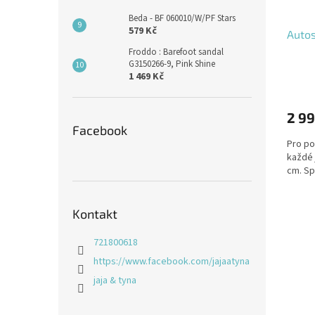
Beda - BF 060010/W/PF Stars
579 Kč
Auto
Froddo : Barefoot sandal
G3150266-9, Pink Shine
1 469 Kč
2 99
Facebook
Pro po
každé 
cm. Sp
Kontakt
721800618
https://www.facebook.com/jajaatyna
jaja & tyna