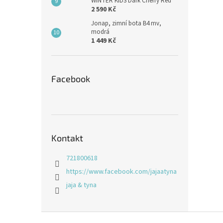
WINTER KIDS Dark Cherry Red
2 590 Kč
Jonap, zimní bota B4 mv,
modrá
1 449 Kč
Facebook
Kontakt
721800618
https://www.facebook.com/jajaatyna
jaja & tyna
Z