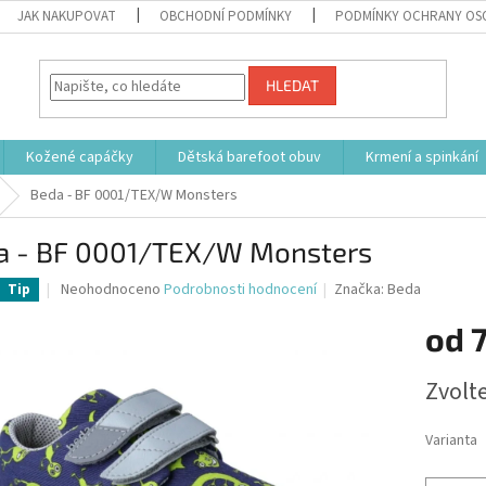
JAK NAKUPOVAT
OBCHODNÍ PODMÍNKY
PODMÍNKY OCHRANY OS
HLEDAT
Kožené capáčky
Dětská barefoot obuv
Krmení a spinkání
Beda - BF 0001/TEX/W Monsters
a - BF 0001/TEX/W Monsters
Průměrné
Neohodnoceno
Podrobnosti hodnocení
Značka:
Beda
Tip
hodnocení
produktu
od
7
je
0,0
Měrná
Zvolt
z
cena:
5
hvězdiček.
Varianta