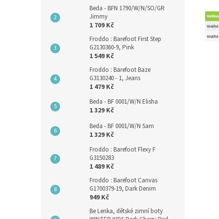
Beda - BFN 1790/W/N/SO/GR
Jimmy
1 709 Kč
Froddo : Barefoot First Step
G2130360-9, Pink
1 549 Kč
Froddo : Barefoot Baze
G3130240 - 1, Jeans
1 479 Kč
Beda - BF 0001/W/N Elisha
1 329 Kč
Beda - BF 0001/W/N Sam
1 329 Kč
Froddo : Barefoot Flexy F
G3150283
1 489 Kč
Froddo : Barefoot Canvas
G1700379-19, Dark Denim
949 Kč
Be Lenka, dětské zimní boty