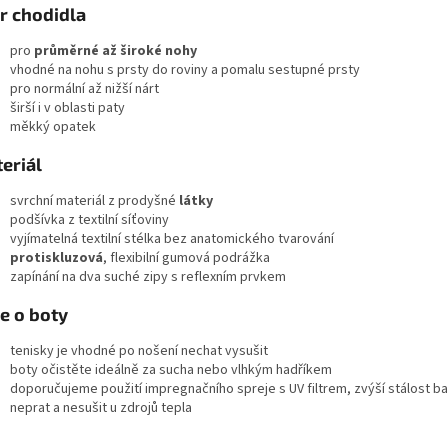
r chodidla
pro
průměrné až široké nohy
vhodné na nohu s prsty do roviny a pomalu sestupné prsty
pro normální až nižší nárt
širší i v oblasti paty
měkký opatek
eriál
svrchní materiál z prodyšné
l
átky
podšívka z textilní síťoviny
vyjímatelná textilní stélka bez anatomického tvarování
protiskluzová
, flexibilní gumová podrážka
zapínání na dva suché zipy s reflexním prvkem
e o boty
tenisky je vhodné po nošení nechat vysušit
boty očistěte ideálně za sucha nebo vlhkým hadříkem
doporučujeme použití impregnačního spreje s UV filtrem, zvýší stálost b
neprat a nesušit u zdrojů tepla