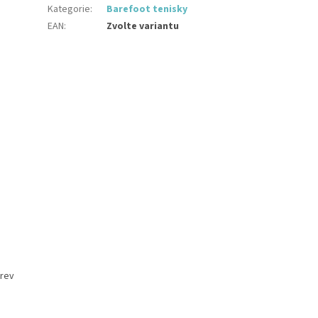
Kategorie
:
Barefoot tenisky
EAN
:
Zvolte variantu
arev