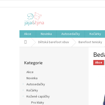
Přejít
na
obsah
Akce
Novinka
Autosedačky
Kočárky
Domů
Dětská barefoot obuv
Barefoot tenisky
P
Bed
o
Přeskočit
s
Kategorie
kategorie
Akce
t
r
Akce
a
Novinka
n
Autosedačky
n
í
Kočárky
p
Kožené capáčky
a
Pro kluky