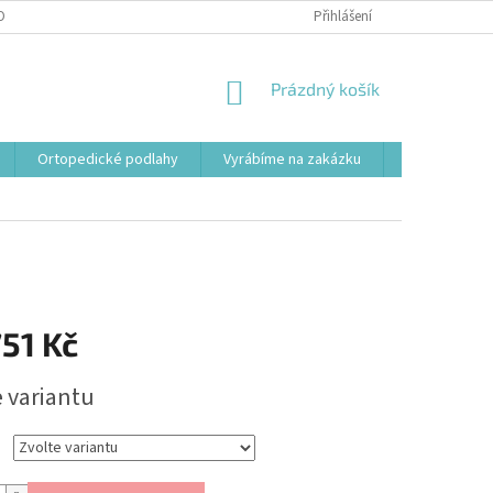
OBNÍCH ÚDAJŮ
Přihlášení
NÁKUPNÍ
Prázdný košík
KOŠÍK
Ortopedické podlahy
Vyrábíme na zakázku
Svařovací st
51 Kč
e variantu