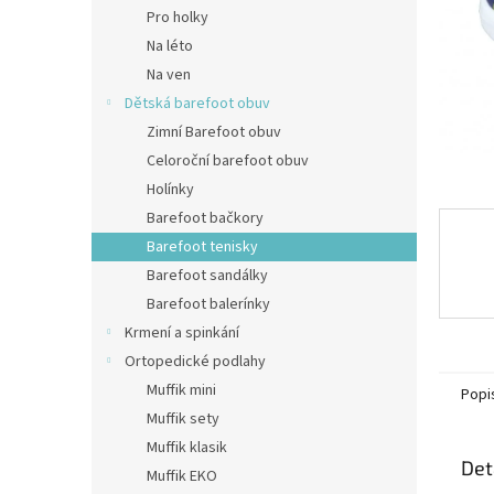
n
Pro holky
e
Na léto
l
Na ven
Dětská barefoot obuv
Zimní Barefoot obuv
Celoroční barefoot obuv
Holínky
Barefoot bačkory
Barefoot tenisky
Barefoot sandálky
Barefoot balerínky
Krmení a spinkání
Ortopedické podlahy
Muffik mini
Popi
Muffik sety
Muffik klasik
Det
Muffik EKO