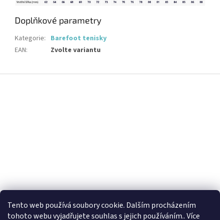
Doplňkové parametry
Kategorie
:
Barefoot tenisky
EAN
:
Zvolte variantu
Z
á
p
a
t
í
Tento web používá soubory cookie. Dalším procházením
tohoto webu vyjadřujete souhlas s jejich používáním.. Více