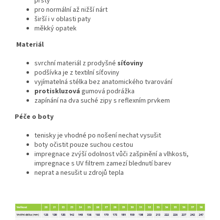
prsty
pro normální až nižší nárt
širší i v oblasti paty
měkký opatek
Materiál
svrchní materiál z prodyšné
síťoviny
podšívka je z textilní síťoviny
vyjímatelná stélka bez anatomického tvarování
protiskluzová
gumová podrážka
zapínání na dva suché zipy s reflexním prvkem
Péče o boty
tenisky je vhodné po nošení nechat vysušit
boty očistit pouze suchou cestou
impregnace zvýší odolnost vůči zašpinění a vlhkosti,
impregnace s UV filtrem zamezí blednutí barev
neprat a nesušit u zdrojů tepla