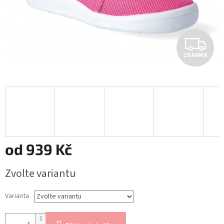
Z
ZDARMA
D
A
R
M
A
od
939 Kč
Měrná
Zvolte variantu
cena:
Varianta