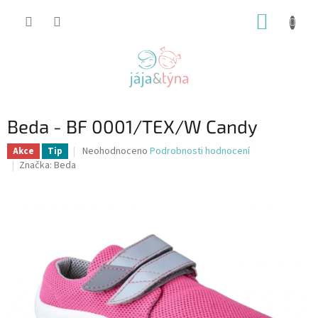
Přejít
NÁKUP
na
obsah
KOŠÍK
Beda - BF 0001/TEX/W Candy
Průměrné
Neohodnoceno
Podrobnosti hodnocení
Akce
Tip
hodnocení
Značka:
Beda
produktu
je
0,0
z
5
hvězdiček.