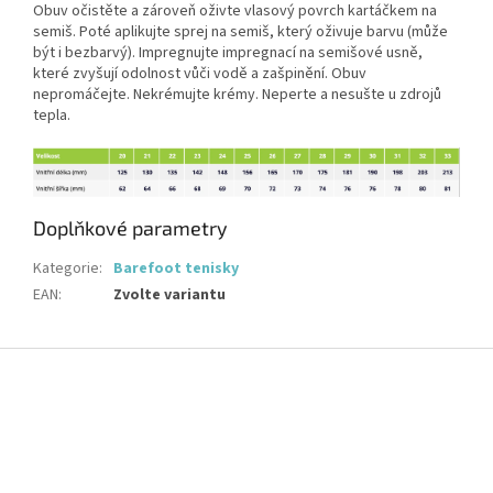
Obuv očistěte a zároveň oživte vlasový povrch kartáčkem na
semiš. Poté aplikujte sprej na semiš, který oživuje barvu (může
být i bezbarvý). Impregnujte impregnací na semišové usně,
které zvyšují odolnost vůči vodě a zašpinění. Obuv
nepromáčejte. Nekrémujte krémy. Neperte a nesušte u zdrojů
tepla.
Doplňkové parametry
Kategorie
:
Barefoot tenisky
EAN
:
Zvolte variantu
Z
á
p
a
t
í