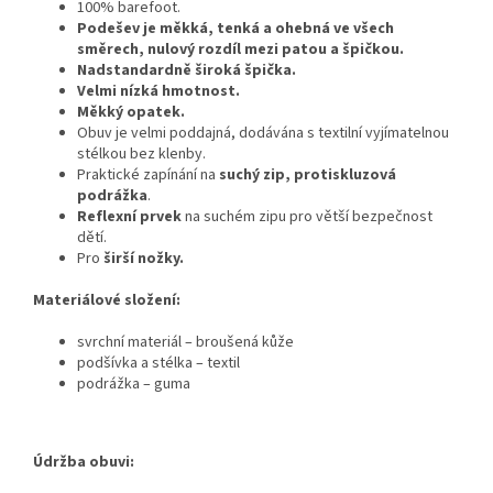
100% barefoot.
Podešev je měkká, tenká a ohebná ve všech
směrech, nulový rozdíl mezi patou a špičkou.
Nadstandardně široká špička.
Velmi
nízká hmotnost.
Měkký opatek.
Obuv je velmi poddajná, dodávána s textilní vyjímatelnou
stélkou bez klenby.
Praktické zapínání na
suchý zip, p
rotiskluzová
podrážka
.
Reflexní prvek
na suchém zipu pro větší bezpečnost
dětí.
Pro
širší nožky.
Materiálové složení:
svrchní materiál – broušená kůže
podšívka a stélka – textil
podrážka – guma
Údržba obuvi: