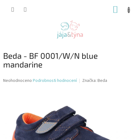
Přejít
NÁKUP
na
obsah
KOŠÍK
Beda - BF 0001/W/N blue
mandarine
Průměrné
Neohodnoceno
Podrobnosti hodnocení
Značka:
Beda
hodnocení
produktu
je
0,0
z
5
hvězdiček.