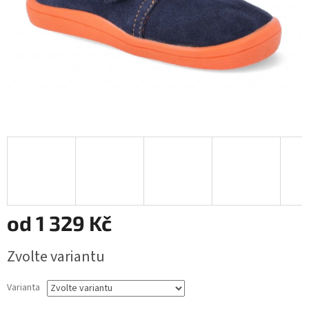
od
1 329 Kč
Měrná
Zvolte variantu
cena:
Varianta