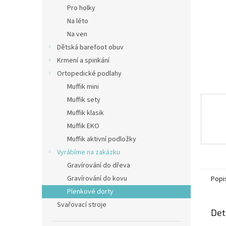
n
Pro holky
e
Na léto
l
Na ven
Dětská barefoot obuv
Krmení a spinkání
Ortopedické podlahy
Muffik mini
Muffik sety
Muffik klasik
Muffik EKO
Muffik aktivní podložky
Vyrábíme na zakázku
Gravírování do dřeva
Gravírování do kovu
Popi
Plenkové dorty
Svařovací stroje
Det