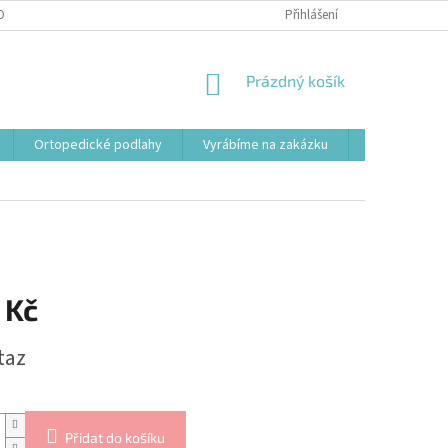
OBNÍCH ÚDAJŮ
Přihlášení
NÁKUPNÍ
Prázdný košík
KOŠÍK
Ortopedické podlahy
Vyrábíme na zakázku
Svařovací st
 Kč
taz
Přidat do košíku