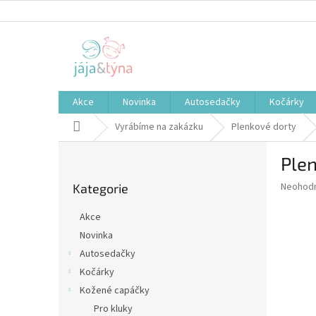
Přejít
na
obsah
Akce
Novinka
Autosedačky
Kočárky
Domů
Vyrábíme na zakázku
Plenkové dorty
P
Ple
o
Přeskočit
s
Průměr
Neohod
Kategorie
kategorie
t
hodnoce
r
produkt
Akce
a
je
Novinka
0,0
n
z
Autosedačky
n
5
í
Kočárky
hvězdič
p
Kožené capáčky
a
Pro kluky