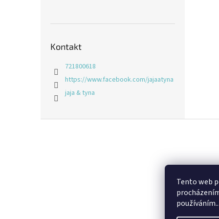
Kontakt
721800618
https://www.facebook.com/jajaatyna
jaja & tyna
Z
á
p
a
t
í
Tento web po
procházením 
používáním..