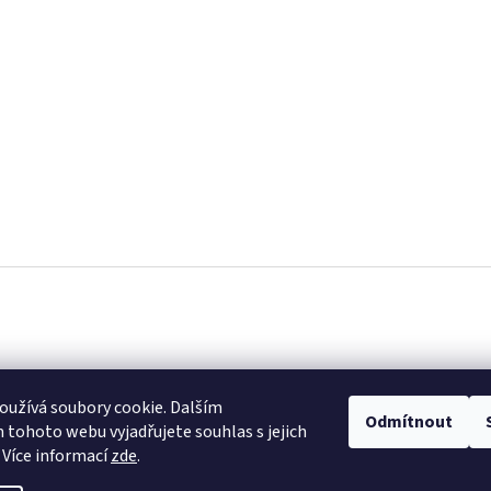
užívá soubory cookie. Dalším
Odmítnout
tohoto webu vyjadřujete souhlas s jejich
 Více informací
zde
.