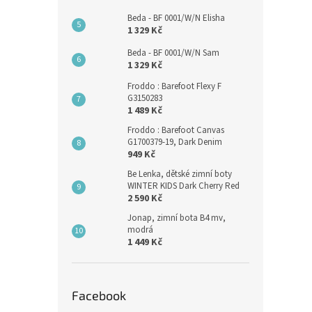
Beda - BF 0001/W/N Elisha
1 329 Kč
Beda - BF 0001/W/N Sam
1 329 Kč
Froddo : Barefoot Flexy F
G3150283
1 489 Kč
Froddo : Barefoot Canvas
G1700379-19, Dark Denim
949 Kč
Be Lenka, dětské zimní boty
WINTER KIDS Dark Cherry Red
2 590 Kč
Jonap, zimní bota B4 mv,
modrá
1 449 Kč
Facebook