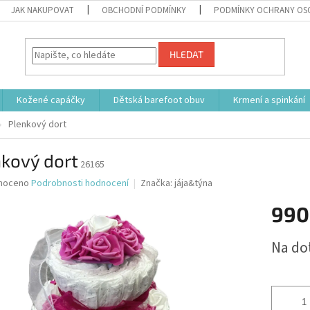
JAK NAKUPOVAT
OBCHODNÍ PODMÍNKY
PODMÍNKY OCHRANY OS
HLEDAT
Kožené capáčky
Dětská barefoot obuv
Krmení a spinkání
Plenkový dort
nkový dort
26165
né
noceno
Podrobnosti hodnocení
Značka:
jája&týna
ní
990
u
Měrná
Na do
cena:
ek.