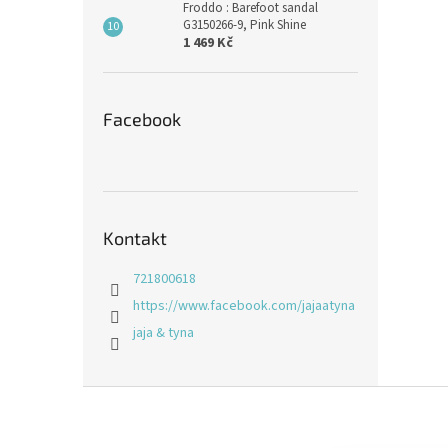
Froddo : Barefoot sandal
G3150266-9, Pink Shine
1 469 Kč
Facebook
Kontakt
721800618
https://www.facebook.com/jajaatyna
jaja & tyna
Z
á
p