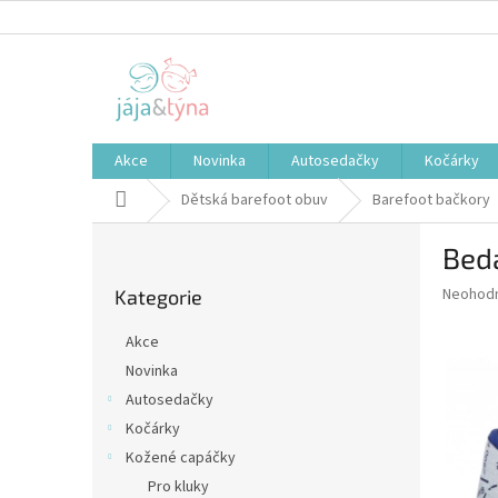
Přejít
na
obsah
Akce
Novinka
Autosedačky
Kočárky
Domů
Dětská barefoot obuv
Barefoot bačkory
P
Bed
o
Přeskočit
s
Průměr
Neohod
Kategorie
kategorie
t
hodnoce
r
produkt
Akce
a
je
Novinka
0,0
n
z
Autosedačky
n
5
í
Kočárky
hvězdič
p
Kožené capáčky
a
Pro kluky