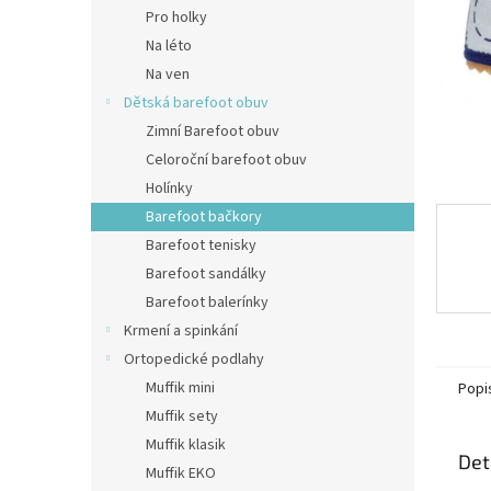
n
Pro holky
e
Na léto
l
Na ven
Dětská barefoot obuv
Zimní Barefoot obuv
Celoroční barefoot obuv
Holínky
Barefoot bačkory
Barefoot tenisky
Barefoot sandálky
Barefoot balerínky
Krmení a spinkání
Ortopedické podlahy
Muffik mini
Popi
Muffik sety
Muffik klasik
Det
Muffik EKO