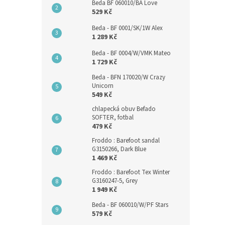
Beda BF 060010/BA Love
529 Kč
Beda - BF 0001/SK/1W Alex
1 289 Kč
Beda - BF 0004/W/VMK Mateo
1 729 Kč
Beda - BFN 170020/W Crazy
Unicorn
549 Kč
chlapecká obuv Befado
SOFTER, fotbal
479 Kč
Froddo : Barefoot sandal
G3150266, Dark Blue
1 469 Kč
Froddo : Barefoot Tex Winter
G3160247-5, Grey
1 949 Kč
Beda - BF 060010/W/PF Stars
579 Kč