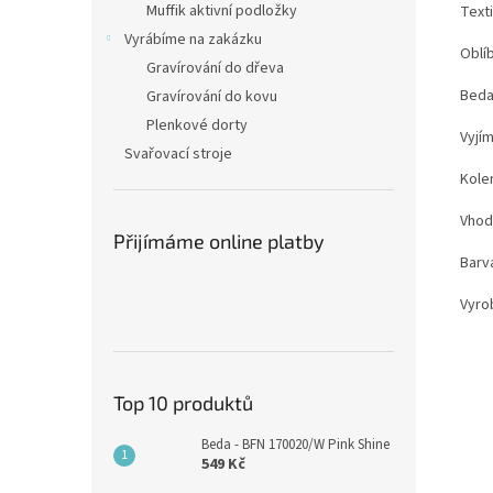
Muffik aktivní podložky
Texti
Vyrábíme na zakázku
Oblí
Gravírování do dřeva
Beda
Gravírování do kovu
Plenkové dorty
Vyjím
Svařovací stroje
Kole
Vhodn
Přijímáme online platby
Barv
Vyro
Top 10 produktů
Beda - BFN 170020/W Pink Shine
549 Kč