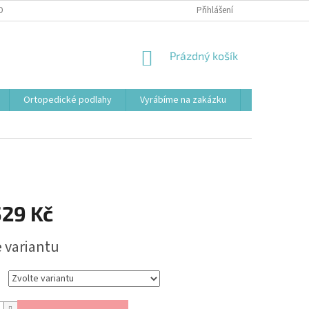
OBNÍCH ÚDAJŮ
Přihlášení
NÁKUPNÍ
Prázdný košík
KOŠÍK
Ortopedické podlahy
Vyrábíme na zakázku
Svařovací st
529 Kč
e variantu