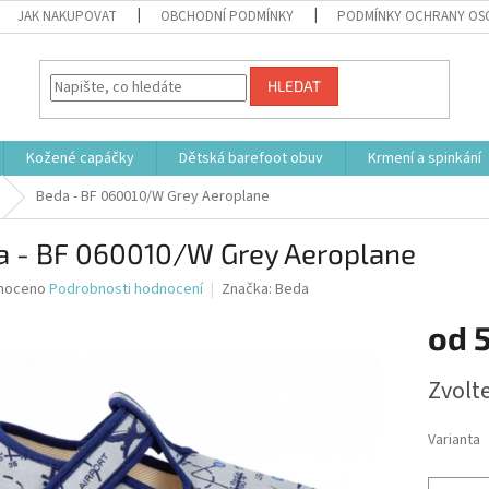
JAK NAKUPOVAT
OBCHODNÍ PODMÍNKY
PODMÍNKY OCHRANY OS
HLEDAT
Kožené capáčky
Dětská barefoot obuv
Krmení a spinkání
Beda - BF 060010/W Grey Aeroplane
a - BF 060010/W Grey Aeroplane
né
noceno
Podrobnosti hodnocení
Značka:
Beda
ní
od
u
Měrná
Zvolt
cena:
ek.
Varianta