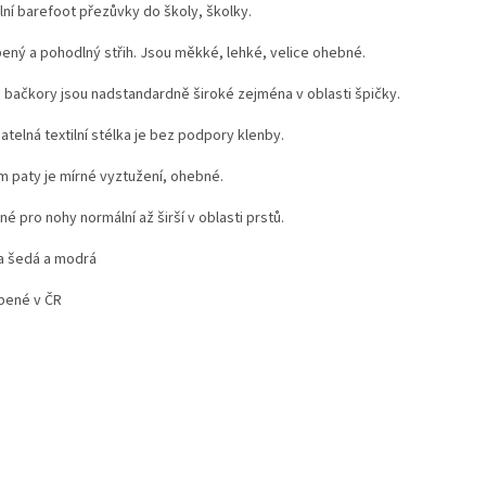
lní barefoot přezůvky do školy, školky.
bený a pohodlný střih. Jsou měkké, lehké, velice ohebné.
 bačkory jsou nadstandardně široké zejména v oblasti špičky.
atelná textilní stélka je bez podpory klenby.
m paty je mírné vyztužení, ohebné.
é pro nohy normální až širší v oblasti prstů.
a šedá a modrá
bené v ČR