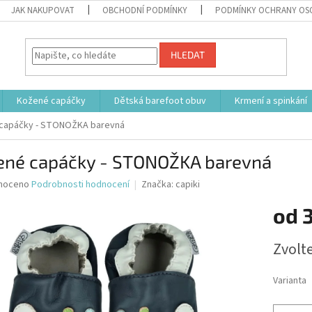
JAK NAKUPOVAT
OBCHODNÍ PODMÍNKY
PODMÍNKY OCHRANY OS
HLEDAT
Kožené capáčky
Dětská barefoot obuv
Krmení a spinkání
capáčky - STONOŽKA barevná
ené capáčky - STONOŽKA barevná
né
noceno
Podrobnosti hodnocení
Značka:
capiki
ní
od
u
Měrná
Zvolt
cena:
ek.
Varianta