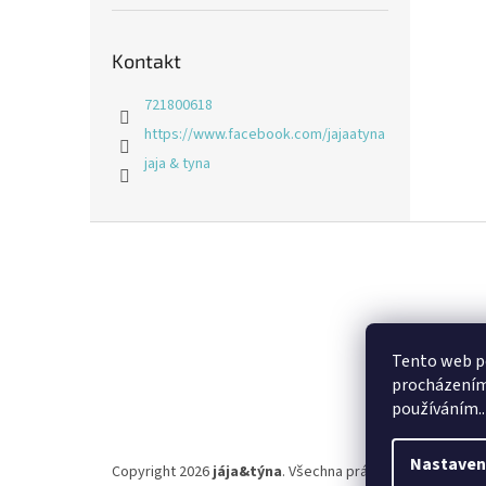
Kontakt
721800618
https://www.facebook.com/jajaatyna
jaja & tyna
Z
á
p
a
t
í
Tento web po
procházením 
používáním..
Nastaven
Copyright 2026
jája&týna
. Všechna práva vyhrazena.