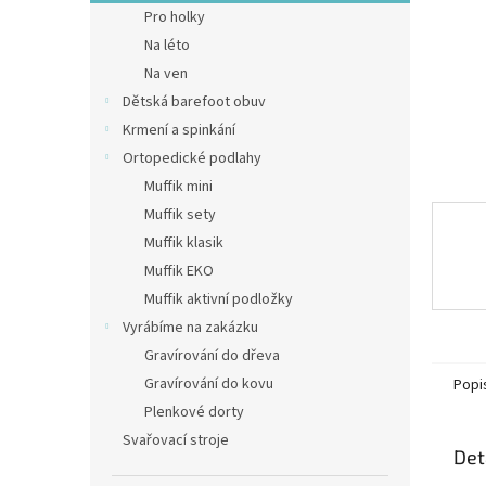
n
Pro holky
e
Na léto
l
Na ven
Dětská barefoot obuv
Krmení a spinkání
Ortopedické podlahy
Muffik mini
Muffik sety
Muffik klasik
Muffik EKO
Muffik aktivní podložky
Vyrábíme na zakázku
Gravírování do dřeva
Gravírování do kovu
Popi
Plenkové dorty
Svařovací stroje
Det