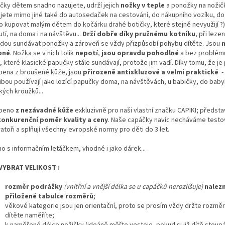
čky dětem snadno nazujete, udrží jejich
nožky v teple
a ponožky na nožičk
ijete mimo jiné také do autosedaček na cestování, do nákupního vozíku, d
co kupovat malým dětem do kočárku drahé botičky, které stejně nevyužijí ?)
tí, na doma i na návštěvu...
Drží dobře díky pružnému kotníku
, při lezen
dou sundávat ponožky a zároveň se vždy přizpůsobí pohybu dítěte. Jsou
bné
. Nožka se v nich tolik
nepotí
,
jsou opravdu pohodlné
a bez problém
i, které klasické papučky stále sundávají, protože jim vadí. Díky tomu, že j
bena z broušené kůže, jsou
přirozeně antiskluzové a velmi praktické
-
libou používají jako lozící papučky doma, na návštěvách, u babičky, do baby
kých kroužků...
obeno
z nezávadné kůže
exkluzivně pro naši vlastní značku CAPIKI; předsta
onkurenční poměr kvality a ceny
. Naše capáčky navíc necháváme testo
atoři a splňují všechny evropské normy pro děti do 3 let.
no s informačním letáčkem, vhodné i jako dárek...
VYBRAT VELIKOST :
rozměr podrážky
(vnitřní a vnější délka se u capáčků nerozlišuje)
nalez
přiložené tabulce rozměrů
;
věkové kategorie jsou jen orientační, proto se prosím vždy držte rozměr
dítěte naměříte;
k naměřené délce nožičky (ideáně měřte vestoje, pokud si již dítě stoupá