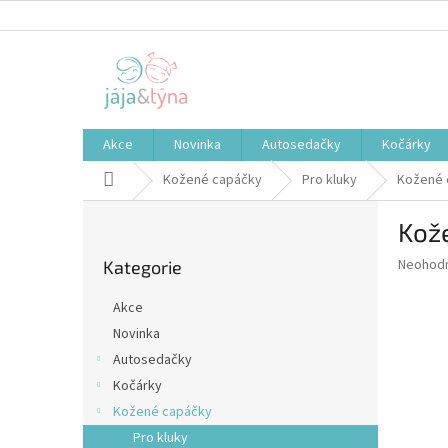
Přejít
na
obsah
Akce
Novinka
Autosedačky
Kočárky
Domů
Kožené capáčky
Pro kluky
Kožené 
P
Kož
o
Přeskočit
s
Průměr
Neohod
Kategorie
kategorie
t
hodnoce
r
produkt
Akce
a
je
Novinka
0,0
n
z
Autosedačky
n
5
í
Kočárky
hvězdič
p
Kožené capáčky
a
Pro kluky