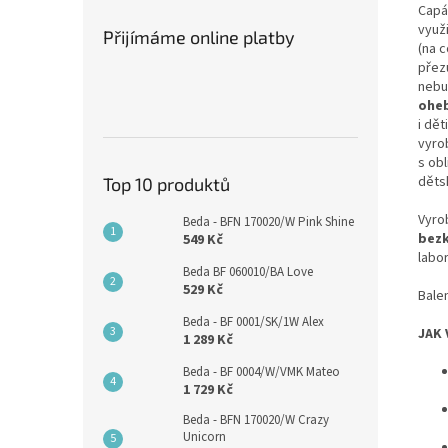
Capá
využ
Přijímáme online platby
(na 
přezu
nebu
ohe
i dět
vyro
s ob
děts
Top 10 produktů
Vyr
Beda - BFN 170020/W Pink Shine
bezk
549 Kč
labor
Beda BF 060010/BA Love
529 Kč
Bale
Beda - BF 0001/SK/1W Alex
JAK 
1 289 Kč
Beda - BF 0004/W/VMK Mateo
1 729 Kč
Beda - BFN 170020/W Crazy
Unicorn