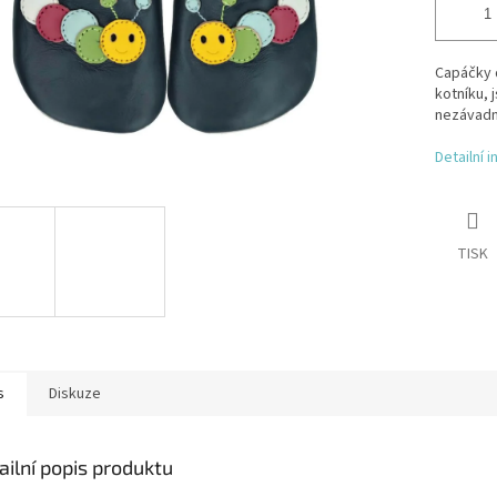
Capáčky 
kotníku, 
nezávadn
Detailní 
TISK
s
Diskuze
ailní popis produktu