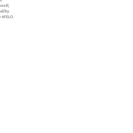
kostí;
apáčky
y AFELO.