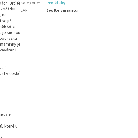
Kategorie
:
Pro kluky
ách. Určitě
o kočárku
EAN
:
Zvolte variantu
, na
í se již
měkké a
u je snesou
e podrážka
 maminky je
kaváren i
vují
vat v české
nete v
ů, které u
)