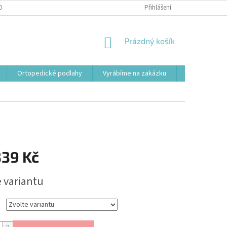
OBNÍCH ÚDAJŮ
Přihlášení
NÁKUPNÍ
Prázdný košík
KOŠÍK
Ortopedické podlahy
Vyrábíme na zakázku
Svařovací st
339 Kč
e variantu