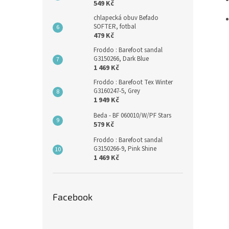
549 Kč
chlapecká obuv Befado
SOFTER, fotbal
479 Kč
Froddo : Barefoot sandal
G3150266, Dark Blue
1 469 Kč
Froddo : Barefoot Tex Winter
G3160247-5, Grey
1 949 Kč
Beda - BF 060010/W/PF Stars
579 Kč
Froddo : Barefoot sandal
G3150266-9, Pink Shine
1 469 Kč
Facebook