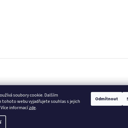
užívá soubory cookie. Dalším
Odmítnout
tohoto webu vyjadřujete souhlas s jejich
 Více informací
zde
.
í