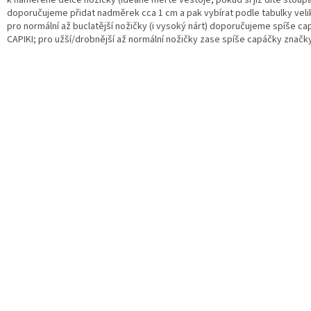
doporučujeme přidat nadměrek cca 1 cm a pak vybírat podle tabulky veli
pro normální až buclatější nožičky (i vysoký nárt) doporučujeme spíše c
CAPIKI; pro užší/drobnější až normální nožičky zase spíše capáčky značk