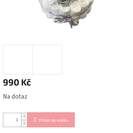
990 Kč
Měrná
Na dotaz
cena:
Přidat do košíku