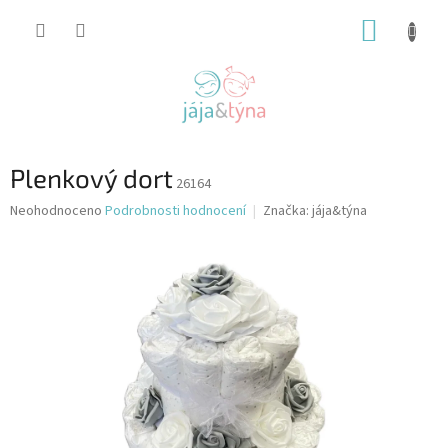
Přejít
NÁKUP
na
obsah
KOŠÍK
Plenkový dort
26164
Průměrné
Neohodnoceno
Podrobnosti hodnocení
Značka:
jája&týna
hodnocení
produktu
je
0,0
z
5
hvězdiček.