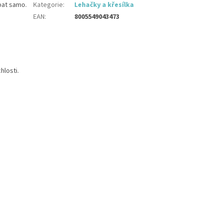
pat samo.
Kategorie
:
Lehačky a křesílka
EAN
:
8005549043473
hlosti.