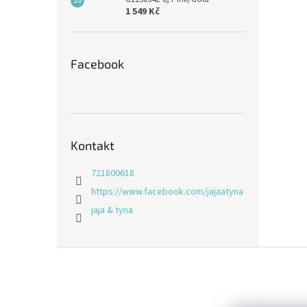
1 549 Kč
Facebook
Kontakt
721800618
https://www.facebook.com/jajaatyna
jaja & tyna
Z
á
p
a