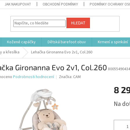
JAK NAKUPOVAT
OBCHODNÍ PODMÍNKY
PODMÍNKY OCHRANY OS
HLEDAT
Kožené capáčky
Dětská barefoot obuv
Krmení a spinkání
y a křesílka
Lehačka Gironanna Evo 2v1, Col.260
čka Gironanna Evo 2v1, Col.260
8005549043
né
noceno
Podrobnosti hodnocení
Značka:
CAM
ní
8 2
u
Měrná
Na do
cena:
ek.