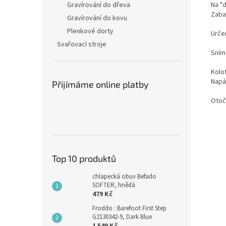
Na "
Gravírování do dřeva
Zaba
Gravírování do kovu
Plenkové dorty
Určen
Svařovací stroje
Sníma
Kolo
Napáj
Přijímáme online platby
Otoč
Top 10 produktů
chlapecká obuv Befado
SOFTER, hnědá
479 Kč
Froddo : Barefoot First Step
G2130342-9, Dark Blue