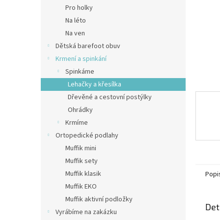
n
Pro holky
e
Na léto
l
Na ven
Dětská barefoot obuv
Krmení a spinkání
Spinkáme
Lehačky a křesílka
Dřevěné a cestovní postýlky
Ohrádky
Krmíme
Ortopedické podlahy
Muffik mini
Muffik sety
Muffik klasik
Popi
Muffik EKO
Muffik aktivní podložky
Det
Vyrábíme na zakázku