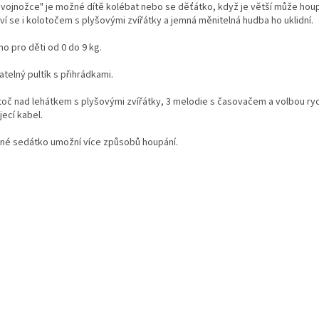
dvojnožce" je možné dítě kolébat nebo se děťátko, když je větší může hou
ví se i kolotočem s plyšovými zvířátky a jemná měnitelná hudba ho uklidní.
o pro děti od 0 do 9 kg.
telný pultík s přihrádkami.
toč nad lehátkem s plyšovými zvířátky, 3 melodie s časovačem a volbou ryc
ecí kabel.
né sedátko umožní více způsobů houpání.