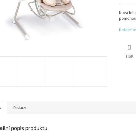
Nová leha
pomohou 
Detailní 
TISK
s
Diskuze
ailní popis produktu