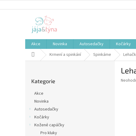
Přejít
na
obsah
Akce
Novinka
Autosedačky
Kočárky
Domů
Krmení a spinkání
Spinkáme
Lehačk
P
Leha
o
Přeskočit
s
Průměr
Neohod
Kategorie
kategorie
t
hodnoce
r
produkt
Akce
a
je
Novinka
0,0
n
z
Autosedačky
n
5
í
Kočárky
hvězdič
p
Kožené capáčky
a
Pro kluky