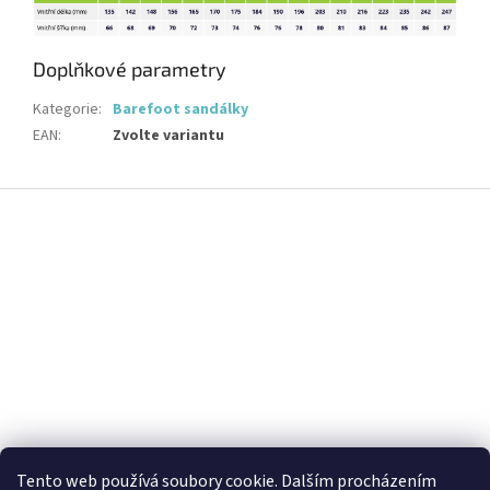
Doplňkové parametry
Kategorie
:
Barefoot sandálky
EAN
:
Zvolte variantu
Z
á
p
a
t
í
Tento web používá soubory cookie. Dalším procházením