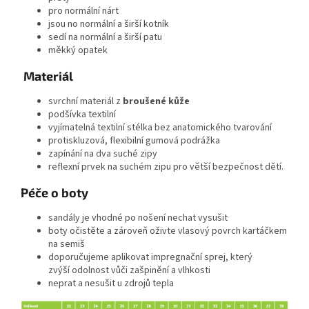
pro normální nárt
jsou no normální a širší kotník
sedí na normální a širší patu
měkký opatek
Materiál
svrchní materiál z
broušené kůže
podšívka textilní
vyjímatelná textilní stélka bez anatomického tvarování
protiskluzová, flexibilní gumová podrážka
zapínání na dva suché zipy
reflexní prvek na suchém zipu pro větší bezpečnost dětí.
Péče o boty
sandály je vhodné po nošení nechat vysušit
boty očistěte a zároveň oživte vlasový povrch kartáčkem
na semiš
doporučujeme aplikovat impregnační sprej, který
zvýší odolnost vůči zašpinění a vlhkosti
neprat a nesušit u zdrojů tepla