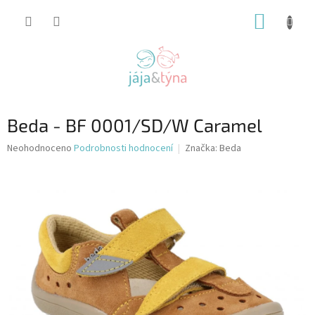
Přejít
NÁKUP
na
obsah
KOŠÍK
Beda - BF 0001/SD/W Caramel
Průměrné
Neohodnoceno
Podrobnosti hodnocení
Značka:
Beda
hodnocení
produktu
je
0,0
z
5
hvězdiček.