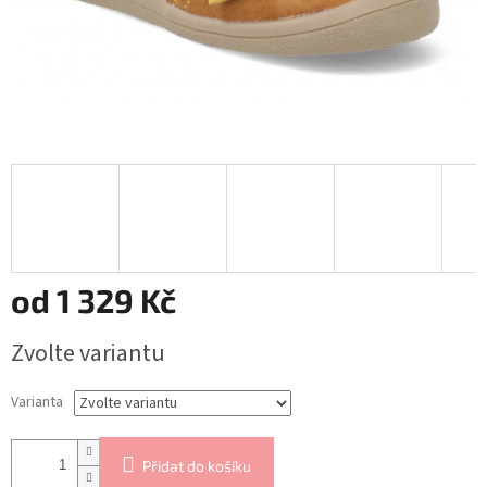
od
1 329 Kč
Měrná
Zvolte variantu
cena:
Varianta
Přidat do košíku