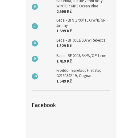
Be Lenka, dětské zimní boty
WINTER KIDS Ocean Blue
2 590 Kč
Beda - BFN 1790/TEX/W/B/GR
Jimmy
1 599 Kč
Beda - BF 0001/SD/W Rebecca
1 329 Kč
Beda - BF 0003/SK/W/OP Lime
1 419 Kč
Froddo : Barefoot First Step
G2130342-19, Cognac
1 549 Kč
Facebook