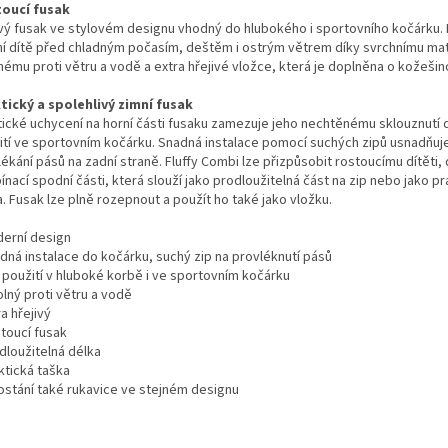
oucí fusak
ivý fusak ve stylovém designu vhodný do hlubokého i sportovního kočárku.
ní dítě před chladným počasím, deštěm i ostrým větrem díky svrchnímu mat
nému proti větru a vodě a extra hřejivé vložce, která je doplněna o kožešin
tický a spolehlivý zimní fusak
tické uchycení na horní části fusaku zamezuje jeho nechtěnému sklouznutí d
ití ve sportovním kočárku. Snadná instalace pomocí suchých zipů usnadňuj
ékání pásů na zadní straně. Fluffy Combi lze přizpůsobit rostoucímu dítěti, 
nací spodní části, která slouží jako prodloužitelná část na zip nebo jako pr
. Fusak lze plně rozepnout a použít ho také jako vložku.
derní design
adná instalace do kočárku, suchý zip na provléknutí pásů
o použití v hluboké korbě i ve sportovním kočárku
lný proti větru a vodě
ra hřejivý
stoucí fusak
dloužitelná délka
ktická taška
dostání také rukavice ve stejném designu