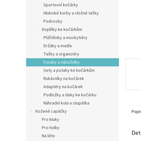
n
Sportovní kočárky
e
Hluboké korby a vložné tašky
l
Podvozky
Doplňky ke kočárkům
Pláštěnky a moskytiéry
Držáky a madla
Tašky a organizéry
Fusaky a nánožníky
Sety a potahy ke kočárkům
Rukávníky na kočárek
Adaptéry na kočárek
Podložky a deky ke kočárku
Náhradní kola a stupátka
Kožené capáčky
Popi
Pro kluky
Pro holky
Det
Na léto