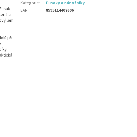
Kategorie
:
Fusaky a nánožníky
 Fusak
EAN
:
8595114407606
eriálu
ový lem.
olů při
e
díky
aktická