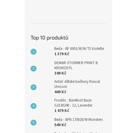
Top 10 produktů
Beda - BF 0001/W/N/TS Violette
1 379 Kč
DEMAR-STORMER PRINT B
KROKODÝL
349 Kč
Antal: dětské bačkory Rascal
Unicorn
449 Kč
Froddo : Barefoot Baze
G3130240 - 12, Lavender
1 479 Kč
Beda - BFN 170020/W Monsters
549 Kč