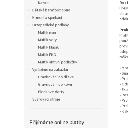
Rost
Na ven
Hřej
Dětská barefoot obuv
chrá
Krmení a spinkání
odol
Ortopedické podlahy
Prak
Muffik mini
Prak
Muffik sety
použ
provl
Muffik klasik
odepí
Muffik EKO
taška
Muffik aktivní podložky
• Mo
Vyrábíme na zakázku
• Sn
Gravírování do dřeva
• Pr
• Odo
Gravírování do kovu
• Ext
Plenkové dorty
• Ro
Svařovací stroje
• Pro
• Pra
• K 
Přijímáme online platby