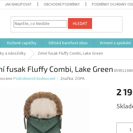
JAK NAKUPOVAT
OBCHODNÍ PODMÍNKY
PODMÍNKY OCHRANY OS
HLEDAT
Kožené capáčky
Dětská barefoot obuv
Krmení a spinkání
ky a nánožníky
Zimní fusak Fluffy Combi, Lake Green
í fusak Fluffy Combi, Lake Green
859511440
né
noceno
Podrobnosti hodnocení
Značka:
ZOPA
ní
2 19
u
Měrná
Sklad
cena:
ek.