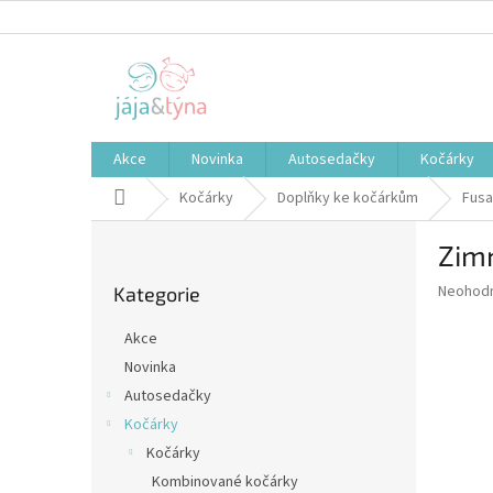
Přejít
na
obsah
Akce
Novinka
Autosedačky
Kočárky
Domů
Kočárky
Doplňky ke kočárkům
Fusa
P
Zimn
o
Přeskočit
s
Průměr
Neohod
Kategorie
kategorie
t
hodnoce
r
produkt
Akce
a
je
Novinka
0,0
n
z
Autosedačky
n
5
í
Kočárky
hvězdič
p
Kočárky
a
Kombinované kočárky