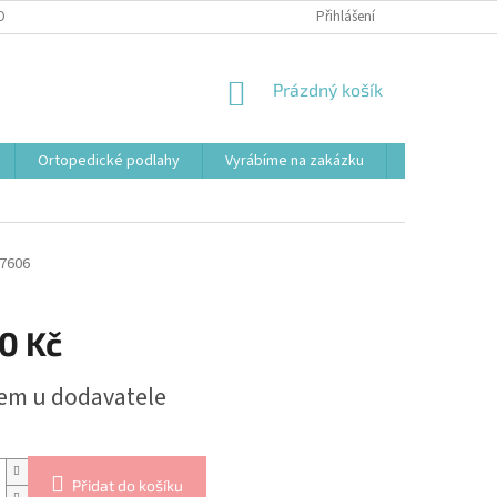
OBNÍCH ÚDAJŮ
Přihlášení
NÁKUPNÍ
Prázdný košík
KOŠÍK
Ortopedické podlahy
Vyrábíme na zakázku
Svařovací st
7606
0 Kč
em u dodavatele
Přidat do košíku