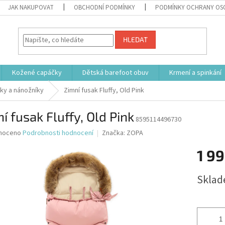
JAK NAKUPOVAT
OBCHODNÍ PODMÍNKY
PODMÍNKY OCHRANY OS
HLEDAT
Kožené capáčky
Dětská barefoot obuv
Krmení a spinkání
ky a nánožníky
Zimní fusak Fluffy, Old Pink
í fusak Fluffy, Old Pink
8595114496730
né
noceno
Podrobnosti hodnocení
Značka:
ZOPA
ní
1 99
u
Měrná
Sklad
cena:
ek.