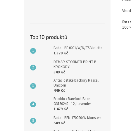
Vhodn
Roz
100 
Top 10 produktů
Beda - BF 0001/W/N/TS Violette
1 379 Kč
DEMAR-STORMER PRINT B
KROKODÝL
349 Kč
Antal: dětské bačkory Rascal
Unicorn
449 Kč
Froddo : Barefoot Baze
G3130240 - 12, Lavender
1 479 Kč
Beda - BFN 170020/W Monsters
549 Kč