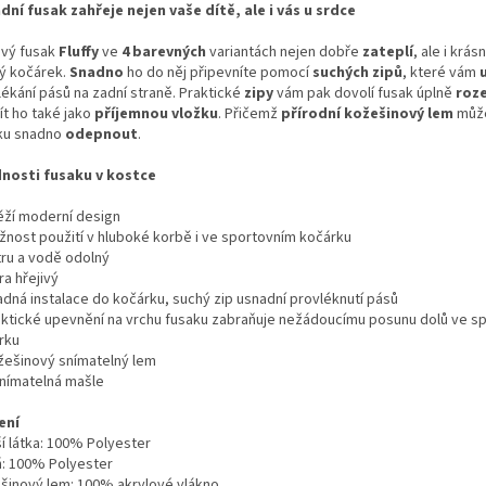
dní fusak zahřeje nejen vaše dítě, ale i vás u srdce
ový fusak
Fluffy
ve
4
barevných
variantách nejen dobře
zateplí
, ale i krás
ý kočárek.
Snadno
ho do něj připevníte pomocí
suchých
zipů
, které vám
lékání pásů na zadní straně. Praktické
zipy
vám pak dovolí fusak úplně
roz
ít ho také jako
příjemnou vložku
. Přičemž
přírodní kožešinový lem
může
ku snadno
odepnout
.
nosti fusaku v kostce
ěží moderní design
žnost použití v hluboké korbě i ve sportovním kočárku
tru a vodě odolný
ra hřejivý
adná instalace do kočárku, suchý zip usnadní provléknutí pásů
aktické upevnění na vrchu fusaku zabraňuje nežádoucímu posunu dolů ve s
rku
žešinový snímatelný lem
nímatelná mašle
ení
ší látka: 100% Polyester
ň: 100% Polyester
šinový lem: 100% akrylové vlákno