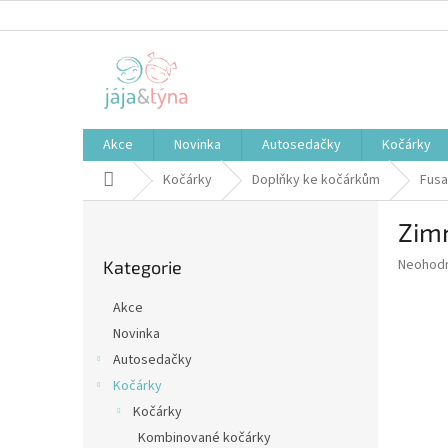
Přejít
na
obsah
Akce
Novinka
Autosedačky
Kočárky
Domů
Kočárky
Doplňky ke kočárkům
Fusa
P
Zimn
o
Přeskočit
s
Průměr
Neohod
Kategorie
kategorie
t
hodnoce
r
produkt
Akce
a
je
Novinka
0,0
n
z
Autosedačky
n
5
í
Kočárky
hvězdič
p
Kočárky
a
Kombinované kočárky