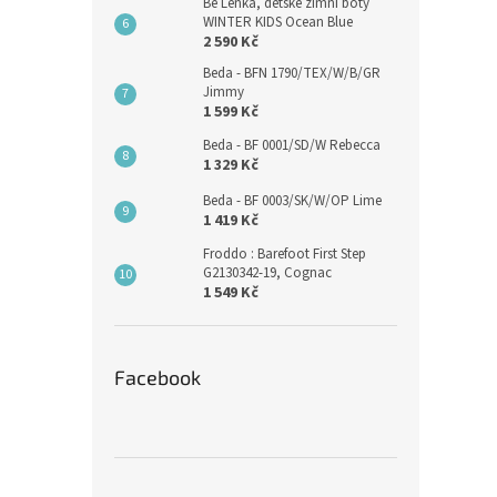
Be Lenka, dětské zimní boty
WINTER KIDS Ocean Blue
2 590 Kč
Beda - BFN 1790/TEX/W/B/GR
Jimmy
1 599 Kč
Beda - BF 0001/SD/W Rebecca
1 329 Kč
Beda - BF 0003/SK/W/OP Lime
1 419 Kč
Froddo : Barefoot First Step
G2130342-19, Cognac
1 549 Kč
Facebook