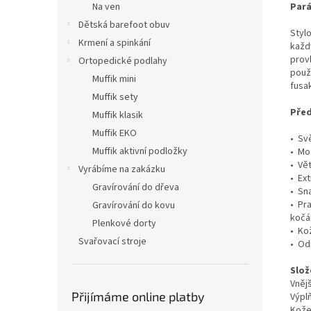
Pará
Na ven
Dětská barefoot obuv
Styl
Krmení a spinkání
každ
prov
Ortopedické podlahy
použ
Muffik mini
fusa
Muffik sety
Před
Muffik klasik
Muffik EKO
• Sv
Muffik aktivní podložky
• Mo
• Vě
Vyrábíme na zakázku
• Ext
Gravírování do dřeva
• Sn
• Pr
Gravírování do kovu
kočá
Plenkové dorty
• Ko
Svařovací stroje
• Od
Slož
Vněj
Přijímáme online platby
Výpl
Kože