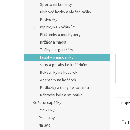
n
Sportovní kočárky
e
Hluboké korby a vložné tašky
l
Podvozky
Doplňky ke kočárkům
Pláštěnky a moskytiéry
Držáky a madla
Tašky a organizéry
Fusaky a nánožníky
Sety a potahy ke kočárkům
Rukávníky na kočárek
Adaptéry na kočárek
Podložky a deky ke kočárku
Náhradní kola a stupátka
Kožené capáčky
Popi
Pro kluky
Pro holky
Det
Na léto