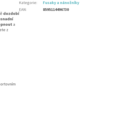
Kategorie
:
Fusaky a nánožníky
EAN
:
8595114496730
ně
dozdobí
usnadní
epnout
a
te z
portovním