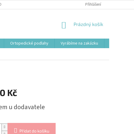
OBNÍCH ÚDAJŮ
Přihlášení
NÁKUPNÍ
Prázdný košík
KOŠÍK
Ortopedické podlahy
Vyrábíme na zakázku
Svařovací st
0 Kč
em u dodavatele
Přidat do košíku