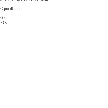
ý pro děti do 3let.
měr
× 47 cm