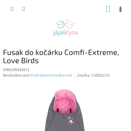
Přejít
NÁKUP
na
obsah
KOŠÍK
Fusak do kočárku Comfi-Extreme,
Love Birds
5060295843671
Průměrné
Neohodnoceno
Podrobnosti hodnocení
Značka:
CUDDLECO
hodnocení
produktu
je
0,0
z
5
hvězdiček.