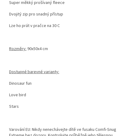
Super měkký prošívaný fleece
Dvojitý zip pro snadný přístup
Lze ho prát v pračce na 30 C
Rozměry:
90x50x4 cm
Dostupné barevné varianty:
Dinosaur fun
Love bird
Stars
Varování EU: Nikdy nenechávejte dítě ve fusaku Comfi-Snug
Extreme bez dozoru. Kontrolujte průběžně jeho tělesnou