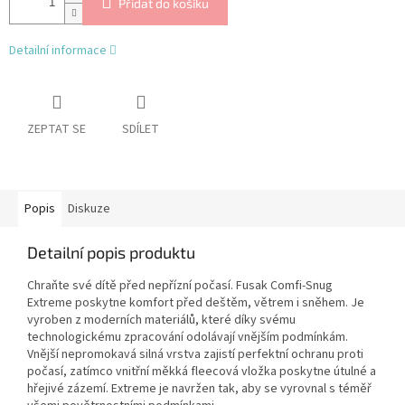
Přidat do košíku
Detailní informace
ZEPTAT SE
SDÍLET
Popis
Diskuze
Detailní popis produktu
Chraňte své dítě před nepřízní počasí. Fusak Comfi-Snug
Extreme poskytne komfort před deštěm, větrem i sněhem. Je
vyroben z moderních materiálů, které díky svému
technologickému zpracování odolávají vnějším podmínkám.
Vnější nepromokavá silná vrstva zajistí perfektní ochranu proti
počasí, zatímco vnitřní měkká fleecová vložka poskytne útulné a
hřejivé zázemí. Extreme je navržen tak, aby se vyrovnal s téměř