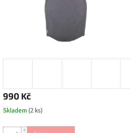
990 Kč
Měrná
Skladem
(2 ks)
cena: