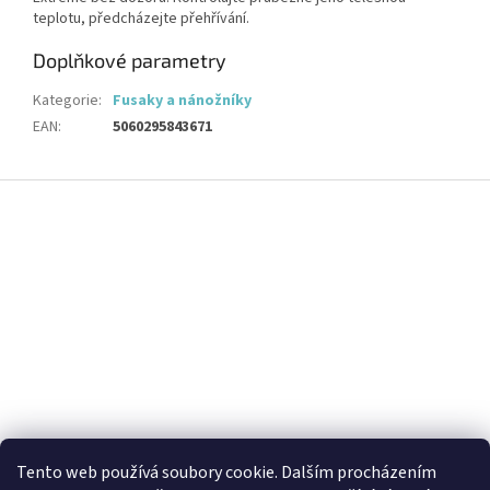
teplotu, předcházejte přehřívání.
Doplňkové parametry
Kategorie
:
Fusaky a nánožníky
EAN
:
5060295843671
Z
á
p
a
t
í
Tento web používá soubory cookie. Dalším procházením