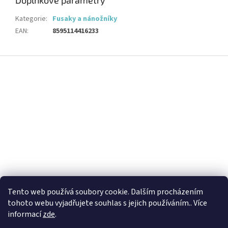
Doplňkové parametry
Kategorie
:
Fusaky a nánožníky
EAN
:
8595114416233
Z
á
p
a
t
í
Tento web používá soubory cookie. Dalším procházením
tohoto webu vyjadřujete souhlas s jejich používáním.. Více
informací
zde
.