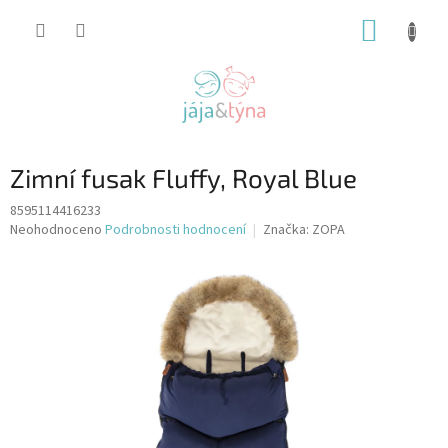
Přejít
NÁKUP
na
obsah
KOŠÍK
Zimní fusak Fluffy, Royal Blue
8595114416233
Průměrné
Neohodnoceno
Podrobnosti hodnocení
Značka:
ZOPA
hodnocení
produktu
je
0,0
z
5
hvězdiček.