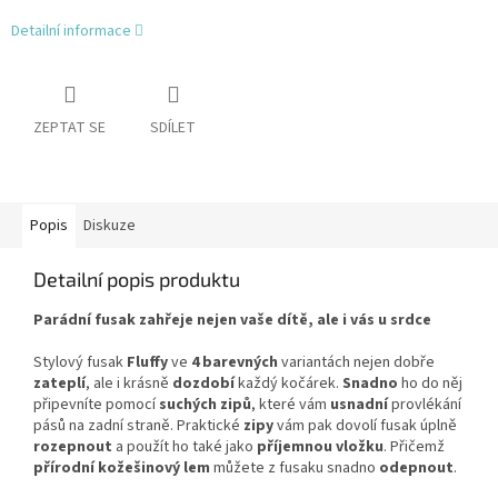
Detailní informace
ZEPTAT SE
SDÍLET
Popis
Diskuze
Detailní popis produktu
Parádní fusak zahřeje nejen vaše dítě, ale i vás u srdce
Stylový fusak
Fluffy
ve
4
barevných
variantách nejen dobře
zateplí
, ale i krásně
dozdobí
každý kočárek.
Snadno
ho do něj
připevníte pomocí
suchých
zipů
, které vám
usnadní
provlékání
pásů na zadní straně. Praktické
zipy
vám pak dovolí fusak úplně
rozepnout
a použít ho také jako
příjemnou vložku
. Přičemž
přírodní kožešinový lem
můžete z fusaku snadno
odepnout
.