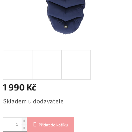
1 990 Kč
Měrná
Skladem u dodavatele
cena:
Přidat do košíku