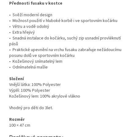
Přednosti fusaku v kostce
• Svěží moderní design
• Možnost použití v hluboké korbě i ve sportovním kočárku
• Větru a vodě odolný
• Extra hřejivý
• Snadná instalace do kočárku, suchý zip usnadní provléknutí
pásů
• Praktické upevnění na vrchu fusaku zabraňuje nežádoucímu
posunu dolů ve sportovním kočárku
• Kožešinový snímatelný lem
• Odnímatelná mašle
Složení
Vnější látka: 100% Polyester
Výplň: 100% Polyester
Kožešinový lem: 100% akrylové vlákno
Vhodný pro děti do 3let.
Rozměr
100 × 47 cm