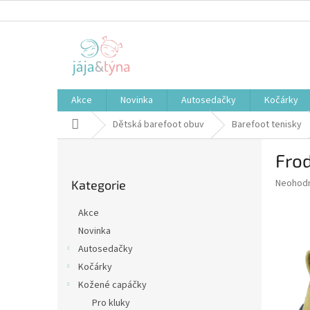
Přejít
na
obsah
Akce
Novinka
Autosedačky
Kočárky
Domů
Dětská barefoot obuv
Barefoot tenisky
P
Frod
o
Přeskočit
s
Průměr
Neohod
Kategorie
kategorie
t
hodnoce
r
produkt
Akce
a
je
Novinka
0,0
n
z
Autosedačky
n
5
í
Kočárky
hvězdič
p
Kožené capáčky
a
Pro kluky