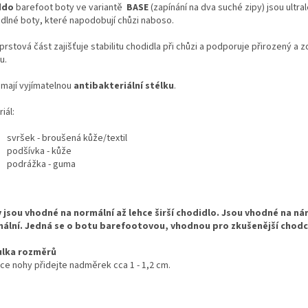
ddo
barefoot boty ve variantě
BASE
(zapínání na dva suché zipy) jsou ultra
dlné boty, které
napodobují chůzi naboso.
 prstová část zajišťuje stabilitu chodidla při chůzi a podporuje přirozený a 
u.
 mají vyjímatelnou
antibakteriální stélku
.
iál:
svršek - broušená kůže/textil
podšívka - kůže
podrážka - guma
 jsou vhodné na normální až lehce širší chodidlo. Jsou vhodné na nárt
ální. Jedná se o botu barefootovou, vhodnou pro zkušenější chodc
lka rozměrů
lce nohy přidejte nadměrek cca 1 - 1,2 cm.