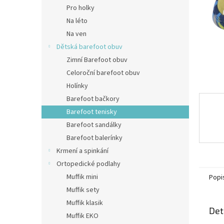
n
Pro holky
e
Na léto
l
Na ven
Dětská barefoot obuv
Zimní Barefoot obuv
Celoroční barefoot obuv
Holínky
Barefoot bačkory
Barefoot tenisky
Barefoot sandálky
Barefoot balerínky
Krmení a spinkání
Ortopedické podlahy
Muffik mini
Popi
Muffik sety
Muffik klasik
Det
Muffik EKO