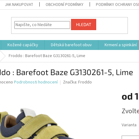
JAK NAKUPOVAT
OBCHODNÍ PODMÍNKY
PODMÍNKY OCHRANY OS
HLEDAT
Kožené capáčky
Dětská barefoot obuv
Krmení a spinkání
Froddo : Barefoot Baze G3130261-5, Lime
do : Barefoot Baze G3130261-5, Lime
né
noceno
Podrobnosti hodnocení
Značka:
Froddo
ní
od
1
u
Měrná
Zvolt
cena:
ek.
Varianta