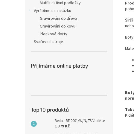
Muffik aktivní podložky
Fro
poho
Vyrábíme na zakázku
Gravírování do dřeva
Širší
noho
Gravírování do kovu
Plenkové dorty
Boty
Svařovací stroje
Mater
Přijímáme online platby
Boty
norm
Top 10 produktů
Tabu
K dé
Beda - BF 0001/W/N/TS Violette
1 379 Kč