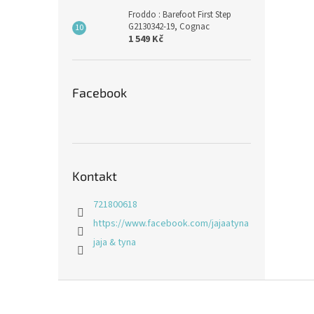
Froddo : Barefoot First Step
G2130342-19, Cognac
1 549 Kč
Facebook
Kontakt
721800618
https://www.facebook.com/jajaatyna
jaja & tyna
Z
á