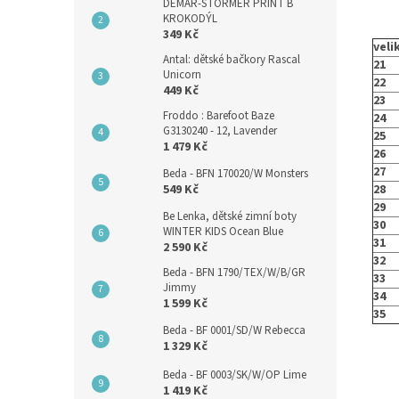
DEMAR-STORMER PRINT B
KROKODÝL
349 Kč
veli
Antal: dětské bačkory Rascal
21
Unicorn
22
449 Kč
23
Froddo : Barefoot Baze
24
G3130240 - 12, Lavender
25
1 479 Kč
26
27
Beda - BFN 170020/W Monsters
28
549 Kč
29
Be Lenka, dětské zimní boty
30
WINTER KIDS Ocean Blue
31
2 590 Kč
32
Beda - BFN 1790/TEX/W/B/GR
33
Jimmy
34
1 599 Kč
35
Beda - BF 0001/SD/W Rebecca
1 329 Kč
Beda - BF 0003/SK/W/OP Lime
1 419 Kč