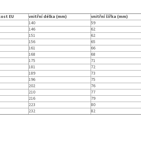
kost EU
vnitřní délka (mm)
vnitřní šířka (mm)
140
59
146
62
151
62
156
65
161
66
168
68
175
71
181
72
189
73
196
75
202
76
210
77
216
79
223
80
232
82