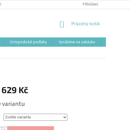
OBNÍCH ÚDAJŮ
Přihlášení
NÁKUPNÍ
Prázdný košík
KOŠÍK
Ortopedické podlahy
Vyrábíme na zakázku
Svařovací st
 629 Kč
e variantu