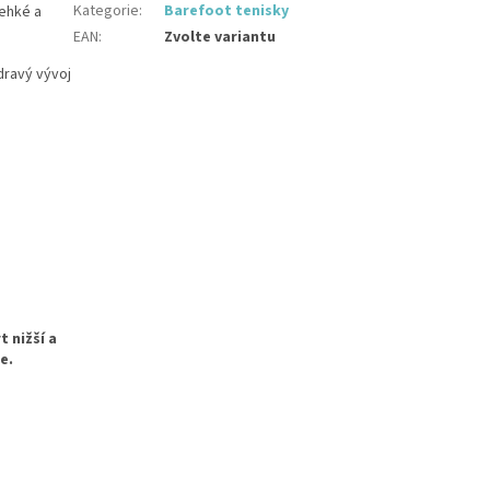
Kategorie
:
Barefoot tenisky
lehké a
EAN
:
Zvolte variantu
zdravý vývoj
 nižší a
e.