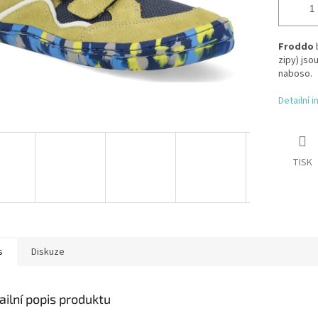
Froddo
zipy) jso
naboso.
Detailní 
TISK
s
Diskuze
ailní popis produktu