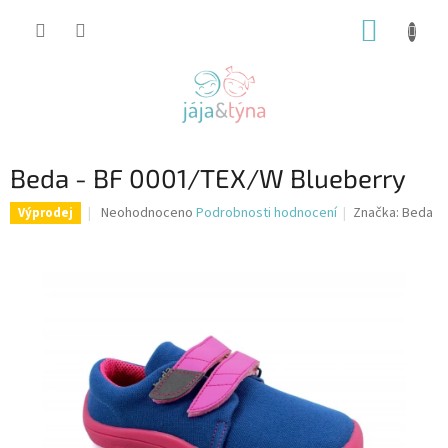
Přejít
NÁKUP
na
obsah
KOŠÍK
Beda - BF 0001/TEX/W Blueberry
Průměrné
Neohodnoceno
Podrobnosti hodnocení
Značka:
Beda
Výprodej
hodnocení
produktu
je
0,0
z
5
hvězdiček.