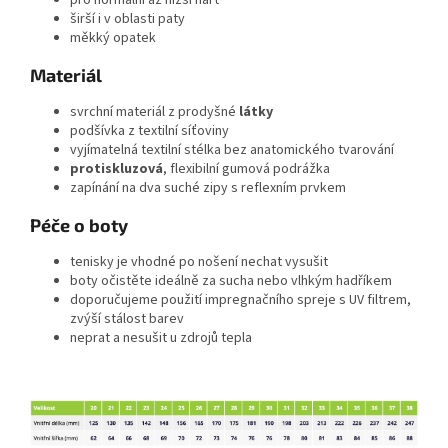
pro normální až nižší nárt
širší i v oblasti paty
měkký opatek
Materiál
svrchní materiál z prodyšné
l
átky
podšívka z textilní síťoviny
vyjímatelná textilní stélka bez anatomického tvarování
protiskluzová
, flexibilní gumová podrážka
zapínání na dva suché zipy s reflexním prvkem
Péče o boty
tenisky je vhodné po nošení nechat vysušit
boty očistěte ideálně za sucha nebo vlhkým hadříkem
doporučujeme použití impregnačního spreje s UV filtrem,
zvýší stálost barev
neprat a nesušit u zdrojů tepla