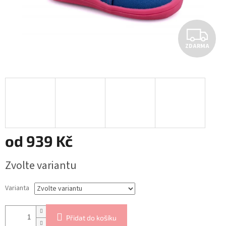
Z
ZDARMA
D
A
R
M
A
od
939 Kč
Měrná
Zvolte variantu
cena:
Varianta
Přidat do košíku