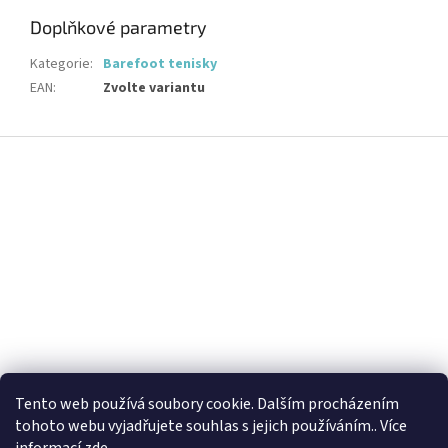
Doplňkové parametry
Kategorie
:
Barefoot tenisky
EAN
:
Zvolte variantu
Z
á
p
a
t
í
Tento web používá soubory cookie. Dalším procházením
tohoto webu vyjadřujete souhlas s jejich používáním.. Více