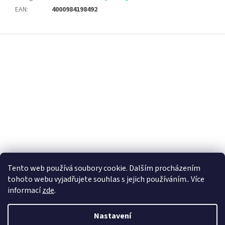
EAN
:
4000984198492
Z
á
p
a
t
í
Tento web používá soubory cookie. Dalším procházením
tohoto webu vyjadřujete souhlas s jejich používáním.. Více
informací
zde
.
Nastavení
Vytvořil Shoptet