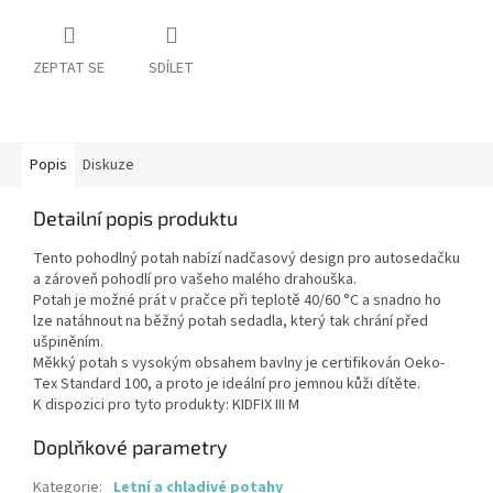
ZEPTAT SE
SDÍLET
Popis
Diskuze
Detailní popis produktu
Tento pohodlný potah nabízí nadčasový design pro autosedačku
a zároveň pohodlí pro vašeho malého drahouška.
Potah je možné prát v pračce při teplotě 40/60 °C a snadno ho
lze natáhnout na běžný potah sedadla, který tak chrání před
ušpiněním.
Měkký potah s vysokým obsahem bavlny je certifikován Oeko-
Tex Standard 100, a proto je ideální pro jemnou kůži dítěte.
K dispozici pro tyto produkty: KIDFIX III M
Doplňkové parametry
Kategorie
:
Letní a chladivé potahy