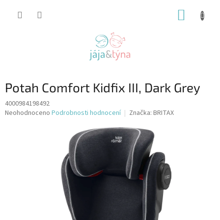
Přejít
NÁKUP
na
obsah
KOŠÍK
Potah Comfort Kidfix III, Dark Grey
4000984198492
Průměrné
Neohodnoceno
Podrobnosti hodnocení
Značka:
BRITAX
hodnocení
produktu
je
0,0
z
5
hvězdiček.