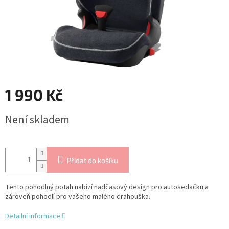
1 990 Kč
Měrná
Není skladem
cena:
Přidat do košíku
Tento pohodlný potah nabízí nadčasový design pro autosedačku a
zároveň pohodlí pro vašeho malého drahouška.
Detailní informace