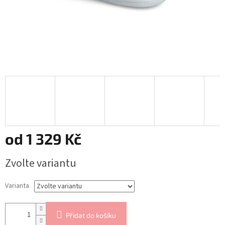
od
1 329 Kč
Měrná
Zvolte variantu
cena:
Varianta
Přidat do košíku