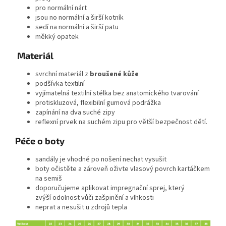
pro normální nárt
jsou no normální a širší kotník
sedí na normální a širší patu
měkký opatek
Materiál
svrchní materiál z
broušené kůže
podšívka textilní
vyjímatelná textilní stélka bez anatomického tvarování
protiskluzová, flexibilní gumová podrážka
zapínání na dva suché zipy
reflexní prvek na suchém zipu pro větší bezpečnost dětí.
Péče o boty
sandály je vhodné po nošení nechat vysušit
boty očistěte a zároveň oživte vlasový povrch kartáčkem
na semiš
doporučujeme aplikovat impregnační sprej, který
zvýší odolnost vůči zašpinění a vlhkosti
neprat a nesušit u zdrojů tepla