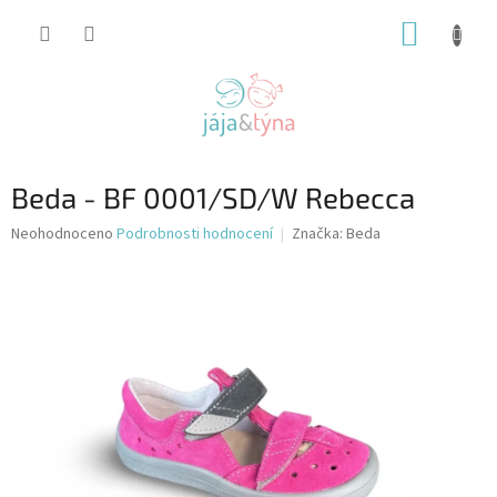
Přejít
NÁKUP
na
obsah
KOŠÍK
Beda - BF 0001/SD/W Rebecca
Průměrné
Neohodnoceno
Podrobnosti hodnocení
Značka:
Beda
hodnocení
produktu
je
0,0
z
5
hvězdiček.