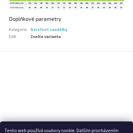
Doplňkové parametry
Kategorie
:
Barefoot sandálky
EAN
:
Zvolte variantu
Z
á
p
a
t
í
Tento web používá soubory cookie. Dalším procházením