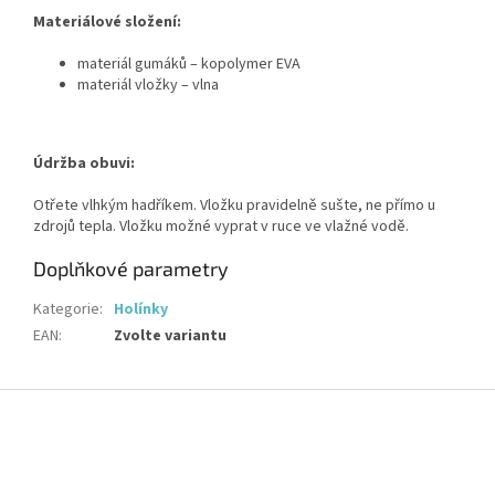
Materiálové složení:
materiál gumáků – kopolymer EVA
materiál vložky – vlna
Údržba obuvi:
Otřete vlhkým hadříkem. Vložku pravidelně sušte, ne přímo u
zdrojů tepla. Vložku možné vyprat v ruce ve vlažné vodě.
Doplňkové parametry
Kategorie
:
Holínky
EAN
:
Zvolte variantu
Z
á
p
a