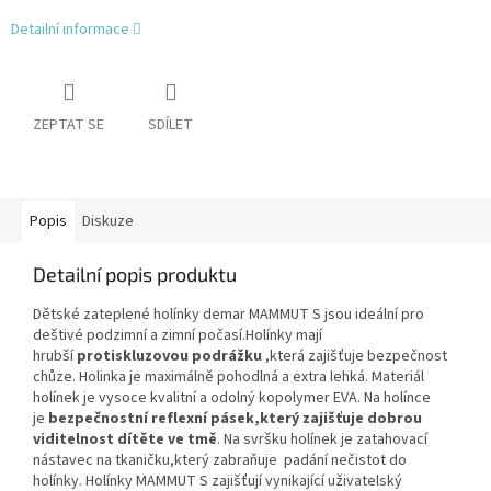
Detailní informace
ZEPTAT SE
SDÍLET
Popis
Diskuze
Detailní popis produktu
Dětské zateplené holínky demar MAMMUT S jsou ideální pro
deštivé podzimní a zimní počasí.Holínky mají
hrubší
protiskluzovou podrážku
,která zajišťuje bezpečnost
chůze. Holinka je maximálně pohodlná a extra lehká. Materiál
holínek je vysoce kvalitní a odolný kopolymer EVA. Na holínce
je
bezpečnostní reflexní pásek,který zajišťuje
dobrou
viditelnost dítěte ve tmě
. Na svršku holínek je zatahovací
nástavec na tkaničku,který zabraňuje padání nečistot do
holínky. Holínky MAMMUT S zajišťují vynikající uživatelský