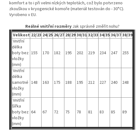
komfort a to i při velmi nízkých teplotách, což bylo potvrzeno
zkouškou v kryogenické komoře (materiál testován do - 30°C).
Vyrobeno v EU.
Reálné vnitřní rozměry
Jak správně změřit nohu?
Velikost
22/23
24/25
26/27
28/29
30/31
32/33
34/35
36/37
38/39
Vnitřní
délka
boty bez
155
170
182
195
202
219
234
247
255
vložky
(mm)
Vnitřní
délka
samotné
148
163
175
188
195
212
227
240
248
vložky
(mm)
Vnitřní
šířka
boty bez
64
67
72
75
78
81
83
85
89
vložky
(mm)