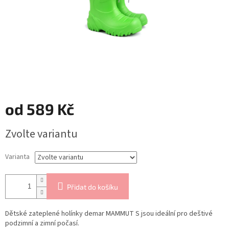
od
589 Kč
Měrná
Zvolte variantu
cena:
Varianta
Přidat do košíku
Dětské zateplené holínky demar MAMMUT S jsou ideální pro deštivé
podzimní a zimní počasí.