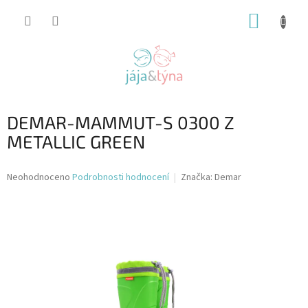
Přejít
NÁKUP
na
obsah
KOŠÍK
DEMAR-MAMMUT-S 0300 Z
METALLIC GREEN
Průměrné
Neohodnoceno
Podrobnosti hodnocení
Značka:
Demar
hodnocení
produktu
je
0,0
z
5
hvězdiček.