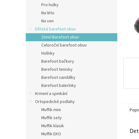
n
Pro holky
e
Na léto
l
Na ven
Dětská barefoot obuv
Zimní Barefoot obuv
Celoroční barefoot obuv
Holínky
Barefoot bačkory
Barefoot tenisky
Barefoot sandálky
Barefoot balerínky
Krmení a spinkání
Ortopedické podlahy
Muffik mini
Popi
Muffik sety
Muffik klasik
Det
Muffik EKO