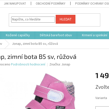
JAK NAKUPOVAT
OBCHODNÍ PODMÍNKY
PODMÍNKY OCHRANY OS
HLEDAT
Kožené capáčky
Dětská barefoot obuv
Krmení a spinkání
uv
Jonap, zimní bota B5 sv, růžová
p, zimní bota B5 sv, růžová
né
noceno
Podrobnosti hodnocení
Značka:
Jonap
ní
1 49
u
Měrná
Zvolt
cena:
ek.
Varianta