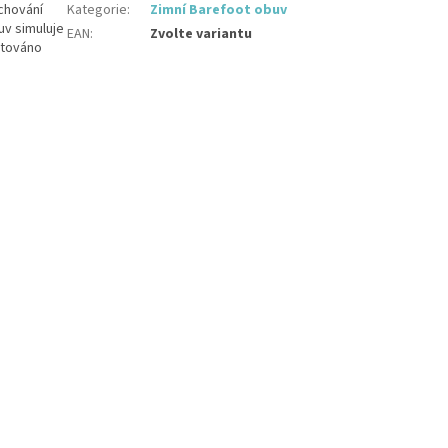
achování
Kategorie
:
Zimní Barefoot obuv
uv simuluje
EAN
:
Zvolte variantu
stováno