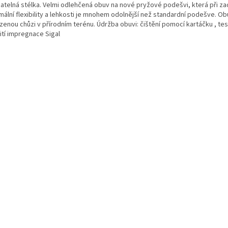
matelná stélka. Velmi odlehčená obuv na nové pryžové podešvi, která při z
mální flexibility a lehkosti je mnohem odolnější než standardní podešve. Ob
ozenou chůzi v přírodním terénu. Údržba obuvi: čištění pomocí kartáčku , te
ití impregnace Sigal