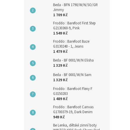
Beda - BFN 1790/W/N/SO/GR
Jimmy
1 709 Kč
Froddo : Barefoot First Step
G2130360-9, Pink
1 549 Kč
Froddo : Barefoot Baze
G3130240 - 1, Jeans
1 479 Kč
Beda - BF 0001/W/N Elisha
1 329 Kč
Beda - BF 0001/W/N Sam
1 329 Kč
Froddo : Barefoot Flexy F
G3150283
1 489 Kč
Froddo : Barefoot Canvas
G1700379-19, Dark Denim
949 Kč
Be Lenka, dětské zimní boty