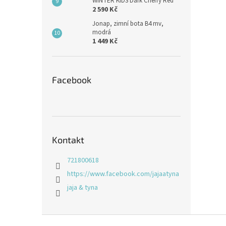
WINTER KIDS Dark Cherry Red
2 590 Kč
Jonap, zimní bota B4 mv,
modrá
1 449 Kč
Facebook
Kontakt
721800618
https://www.facebook.com/jajaatyna
jaja & tyna
Z