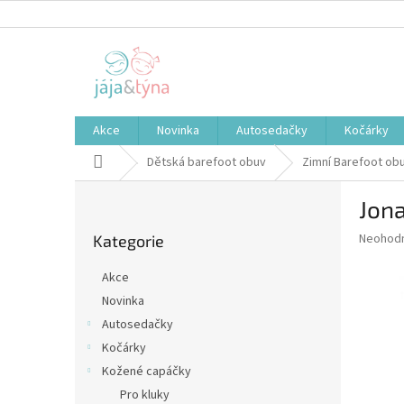
Přejít
na
obsah
Akce
Novinka
Autosedačky
Kočárky
Domů
Dětská barefoot obuv
Zimní Barefoot ob
P
Jona
o
Přeskočit
s
Průměr
Neohod
Kategorie
kategorie
t
hodnoce
r
produkt
Akce
a
je
Novinka
0,0
n
z
Autosedačky
n
5
í
Kočárky
hvězdič
p
Kožené capáčky
a
Pro kluky