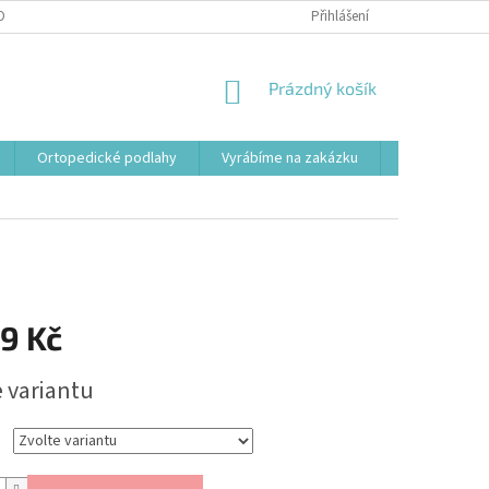
OBNÍCH ÚDAJŮ
Přihlášení
NÁKUPNÍ
Prázdný košík
KOŠÍK
Ortopedické podlahy
Vyrábíme na zakázku
Svařovací st
9 Kč
e variantu