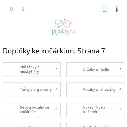
Přejít
NÁKUP
na
obsah
KOŠÍK
Doplňky ke kočárkům
, Strana 7
Pláštěnky a
Držáky a madla
moskytiéry
Tašky a organizéry
Fusaky a nánožníky
Sety a potahy ke
Rukávníky na
kočárkům
kočárek