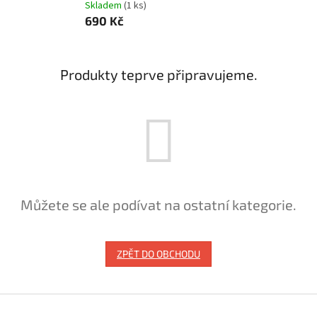
Skladem
(1 ks)
690 Kč
Produkty teprve připravujeme.
Můžete se ale podívat na ostatní kategorie.
ZPĚT DO OBCHODU
Z
á