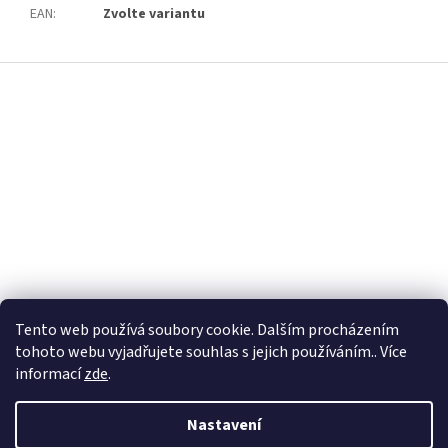
EAN
:
Zvolte variantu
Z
á
p
a
t
í
Tento web používá soubory cookie. Dalším procházením
tohoto webu vyjadřujete souhlas s jejich používáním.. Více
informací
zde
.
Nastavení
Vytvořil Shoptet