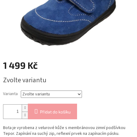
1 499 Kč
Měrná
Zvolte variantu
cena:
Varianta
Přidat do košíku
Bota je vyrobena z velurové kůže s membránovou zimní podšívkou
Tepor. Zapínání na suchý zip, reflexní prvek na zapínacím pásku.