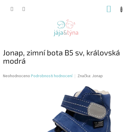
Přejít
NÁKUP
na
obsah
KOŠÍK
Jonap, zimní bota B5 sv, královská
modrá
Průměrné
Neohodnoceno
Podrobnosti hodnocení
Značka:
Jonap
hodnocení
produktu
je
0,0
z
5
hvězdiček.