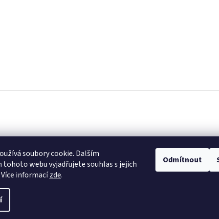
užívá soubory cookie. Dalším
Odmítnout
tohoto webu vyjadřujete souhlas s jejich
 Více informací
zde
.
í