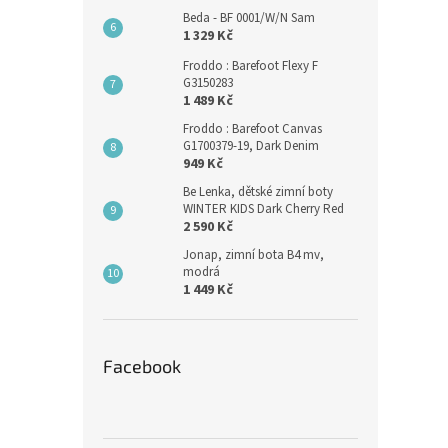
Beda - BF 0001/W/N Sam
1 329 Kč
Froddo : Barefoot Flexy F
G3150283
1 489 Kč
Froddo : Barefoot Canvas
G1700379-19, Dark Denim
949 Kč
Be Lenka, dětské zimní boty
WINTER KIDS Dark Cherry Red
2 590 Kč
Jonap, zimní bota B4 mv,
modrá
1 449 Kč
Facebook