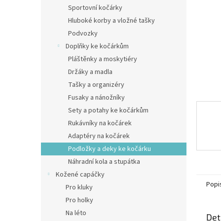
n
Sportovní kočárky
e
Hluboké korby a vložné tašky
l
Podvozky
Doplňky ke kočárkům
Pláštěnky a moskytiéry
Držáky a madla
Tašky a organizéry
Fusaky a nánožníky
Sety a potahy ke kočárkům
Rukávníky na kočárek
Adaptéry na kočárek
Podložky a deky ke kočárku
Náhradní kola a stupátka
Kožené capáčky
Popi
Pro kluky
Pro holky
Na léto
Det