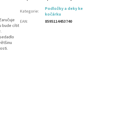
Podložky a deky ke
Kategorie
:
kočárku
Zaručuje
EAN
:
8595114453740
 bude cítit
.
 sedadlo
většinu
osti.