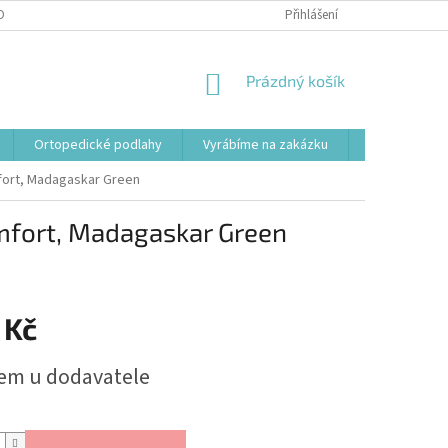
OBNÍCH ÚDAJŮ
Přihlášení
NÁKUPNÍ
Prázdný košík
KOŠÍK
Ortopedické podlahy
Vyrábíme na zakázku
Svařovací st
ort, Madagaskar Green
mfort, Madagaskar Green
 Kč
em u dodavatele