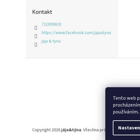
Kontakt
721800618
https://www.facebook.com/jajaatyna
jaja & tyna
Z
á
p
a
t
í
Tento web po
procházením 
používáním..
Nastaven
Copyright 2026
jája&týna
. Všechna práva vyhrazena.