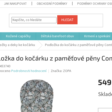
JAK NAKUPOVAT
OBCHODNÍ PODMÍNKY
PODMÍNKY OCHRANY OS
HLEDAT
Kožené capáčky
Dětská barefoot obuv
Krmení a spinkání
ožky a deky ke kočárku
Podložka do kočárku z paměťové pěny Comf
ložka do kočárku z paměťové pěny Co
453740
né
noceno
Podrobnosti hodnocení
Značka:
ZOPA
ní
549
u
Měrná
Sklad
cena:
ek.