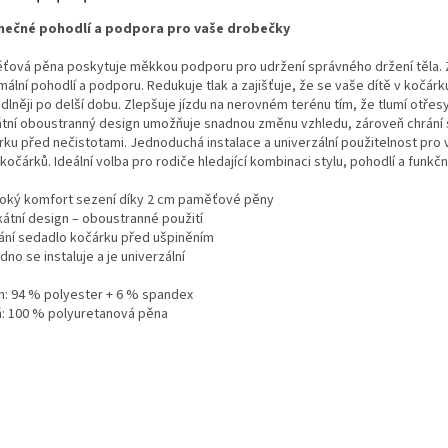
mečné pohodlí a podpora pro vaše drobečky
ťová pěna poskytuje měkkou podporu pro udržení správného držení těla. 
ální pohodlí a podporu. Redukuje tlak a zajišťuje, že se vaše dítě v kočárku
lněji po delší dobu. Zlepšuje jízdu na nerovném terénu tím, že tlumí otřesy
átní oboustranný design umožňuje snadnou změnu vzhledu, zároveň chrání
rku před nečistotami. Jednoduchá instalace a univerzální použitelnost pro 
kočárků. Ideální volba pro rodiče hledající kombinaci stylu, pohodlí a funkčn
soký komfort sezení díky 2 cm paměťové pěny
kátní design – oboustranné použití
rání sedadlo kočárku před ušpiněním
dno se instaluje a je univerzální
h: 94 % polyester + 6 % spandex
ň: 100 % polyuretanová pěna