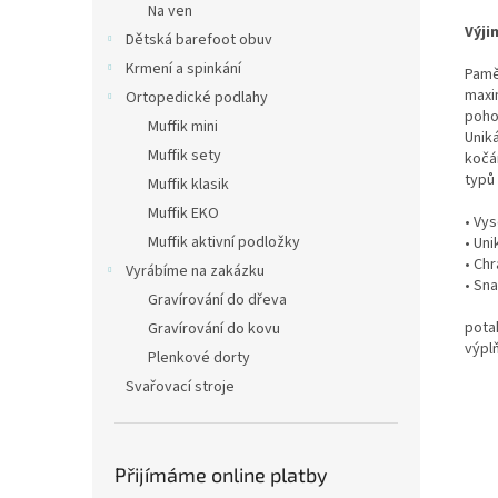
Na ven
Výji
Dětská barefoot obuv
Krmení a spinkání
Pamě
maxim
Ortopedické podlahy
pohod
Muffik mini
Unik
Muffik sety
kočá
typů 
Muffik klasik
Muffik EKO
• Vy
Muffik aktivní podložky
• Uni
• Ch
Vyrábíme na zakázku
• Sna
Gravírování do dřeva
pota
Gravírování do kovu
výpl
Plenkové dorty
Svařovací stroje
Přijímáme online platby