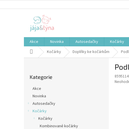
Přejít
na
obsah
Akce
Novinka
Autosedačky
Kočárky
Domů
Kočárky
Doplňky ke kočárkům
Podl
P
Pod
o
Přeskočit
s
8595114
Kategorie
kategorie
t
Průměr
Neohod
r
hodnoce
Akce
a
produkt
Novinka
je
n
0,0
Autosedačky
n
z
í
Kočárky
5
p
Kočárky
hvězdič
a
Kombinované kočárky