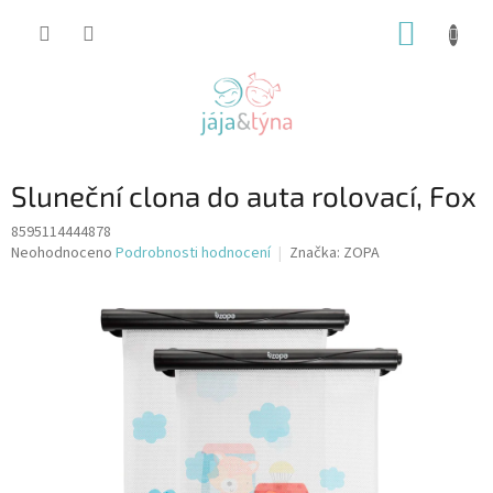
Přejít
NÁKUP
na
obsah
KOŠÍK
Sluneční clona do auta rolovací, Fox
8595114444878
Průměrné
Neohodnoceno
Podrobnosti hodnocení
Značka:
ZOPA
hodnocení
produktu
je
0,0
z
5
hvězdiček.