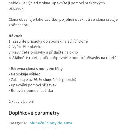
neblokuje výhled z okna. Upevníte ji pomocí praktických
přísavek.
Clona obsahuje také tlačítko, po jehož stisknutí se clona sroluje
zpět nahoru.
Návod:
1. Zasuňte přísadky do sponek na stínící cloně
2. Vyčistěte okénko
3. Navlhčete přísavky a přitlačte na okno
4. Stáhněte roletu dolů a připevněte pomocí přísavky na roletě
• Barevná clona s motivem lišky
• Neblokuje výhled
• Zablokuje až 98 % slunečních paprsků
• Upevnění pomocí přísavek
• Rolování pomocí tlačítka
2 kusy v balení
Doplňkové parametry
Kategorie
:
Sluneční clony do auta