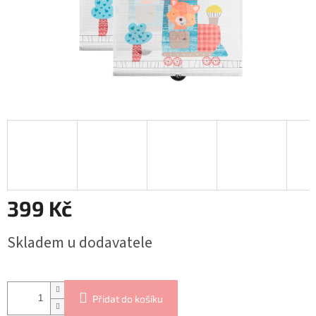
399 Kč
Měrná
Skladem u dodavatele
cena:
Přidat do košíku