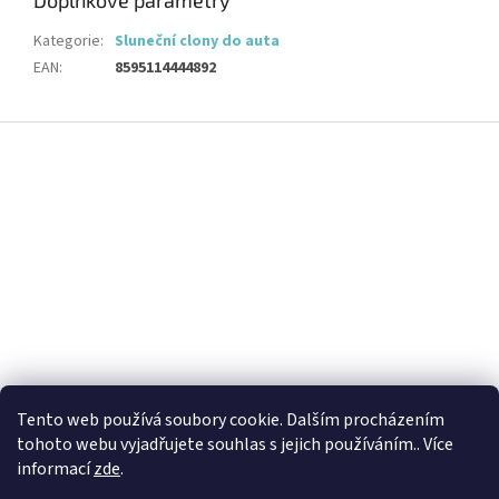
Doplňkové parametry
Kategorie
:
Sluneční clony do auta
EAN
:
8595114444892
Z
á
p
a
t
í
Tento web používá soubory cookie. Dalším procházením
tohoto webu vyjadřujete souhlas s jejich používáním.. Více
informací
zde
.