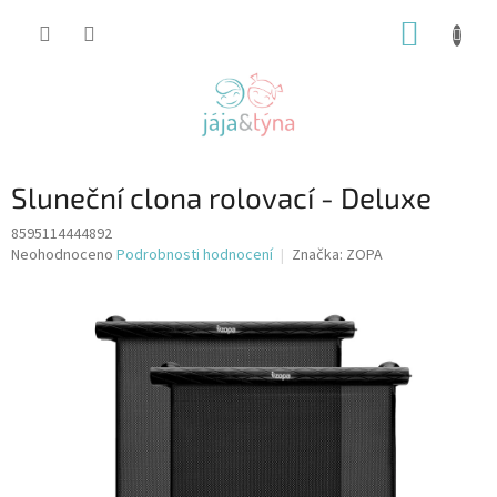
Přejít
NÁKUP
na
obsah
KOŠÍK
Sluneční clona rolovací - Deluxe
8595114444892
Průměrné
Neohodnoceno
Podrobnosti hodnocení
Značka:
ZOPA
hodnocení
produktu
je
0,0
z
5
hvězdiček.