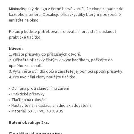
Minimalistický design v černé barvě zaručí, že clona zapadne do
každého interiéru. Obsahuje přísavky, díky kterým ji bezpečně
umístíte na okno.
Pokud ji budete potřebovat srolovat nahoru, stačí stisknout
praktické tlačítko.
Návod:
1. Vložte přísavky do příslušných otvorů.
2. Očistěte přísavky čistým vlhkým hadříkem, počkejte do
úplného zaschnutí.
3. Vytáhněte stínidlo dolů a zajistěte jej pomocí spodní přísavky.
4. Pro uvolnění clony použijte tlačítko
• Ochrana proti slunečnímu záření
• Praktické přísavky
• Tlačítko na rolování
• Nastavitelná, skládací, snadno skladovatelná
• Materiál: 60 % PVC, 40 % ABS
Balení obsahuje 2ks.