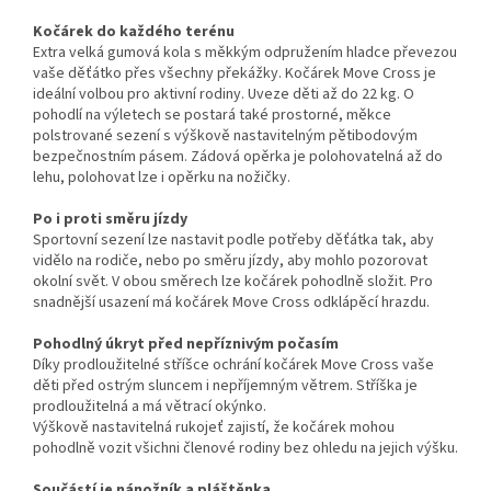
Kočárek do každého terénu
Extra velká gumová kola s měkkým odpružením hladce převezou
vaše děťátko přes všechny překážky. Kočárek Move Cross je
ideální volbou pro aktivní rodiny. Uveze děti až do 22 kg. O
pohodlí na výletech se postará také prostorné, měkce
polstrované sezení s výškově nastavitelným pětibodovým
bezpečnostním pásem. Zádová opěrka je polohovatelná až do
lehu, polohovat lze i opěrku na nožičky.
Po i proti směru jízdy
Sportovní sezení lze nastavit podle potřeby děťátka tak, aby
vidělo na rodiče, nebo po směru jízdy, aby mohlo pozorovat
okolní svět. V obou směrech lze kočárek pohodlně složit. Pro
snadnější usazení má kočárek Move Cross odklápěcí hrazdu.
Pohodlný úkryt před nepříznivým počasím
Díky prodloužitelné stříšce ochrání kočárek Move Cross vaše
děti před ostrým sluncem i nepříjemným větrem. Stříška je
prodloužitelná a má větrací okýnko.
Výškově nastavitelná rukojeť zajistí, že kočárek mohou
pohodlně vozit všichni členové rodiny bez ohledu na jejich výšku.
Součástí je nánožník a pláštěnka