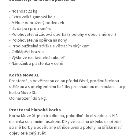
• Nosnost 22 kg
• Extra velká gumová kola
• Měkce odpružený podvozek
• Jízda po i proti směru
• Polohovatelná zádová opěrka (3 polohy v obou směrech)
• Polohovatelná opěrka na nohy
• Prodloužitelná stříška s větracím okýnkem
• Odklápěcí hrazda
• Výškově nastavitelná rukojeť
• Nánožník a pláštěnka v ceně
Korba Move XL
Prostorná, s odvětranou celou přední částí, prodloužitelnou
stříškou a s inteligentními tlačítky pro snadnou manipulaci – to je
korba Move XL.
Od narození do 9 kg.
Prostorná hluboká korba
Korba Move XL je extra dlouhá, pohodlně do ní vejdou i větší
miminka se zimním fusakem. Díky větracímu okénku na přední
straně korby a odvětrané stříšce uvidí z polohy na bříšku malí
objevitelé celý svět.