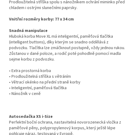
Prodloužitelná stříška spolu s nánožníkem ochrání miminko před
chladem i ostrými slunečními paprsky.
Vnitřní rozměry korby: 77 x 34 cm
Snadná manipulace
Hluboká korba Move XL má inteligentní, paměťová tlačítka
(intelligent buttons), díky kterým se snadno oddělává z
podvozku. Tlačítka lze zmáčknout postupně, vždy jednou rukou.
Zůstanou v dané poloze, a rodič poté pohodlně pomocí madla
sejme korbu z podvozku.
• Extra prostorná korba
• Prodloužitelná stříška s větráním
• Větrací okénko na přední straně korby
• Inteligentní, paměťová tlačítka
• Nánožník v ceně
Autosedačka XS i-Size
Perfektní boční ochrana, nastavitelná novorozenecká vložka z
paměťové pěny, polypropylenový korpus, který ještě lépe
pohlcuje náraz, testovaná v Evropě.