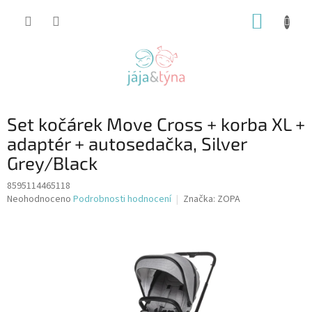
Přejít
NÁKUP
na
obsah
KOŠÍK
Set kočárek Move Cross + korba XL +
adaptér + autosedačka, Silver
Grey/Black
8595114465118
Průměrné
Neohodnoceno
Podrobnosti hodnocení
Značka:
ZOPA
hodnocení
produktu
je
0,0
z
5
hvězdiček.