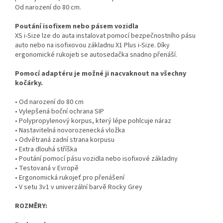
Od narození do 80 cm.
Poutání isofixem nebo pásem vozidla
XS i-Size lze do auta instalovat pomocí bezpečnostního pásu
auto nebo na isofixovou základnu X1 Plus i-Size. Díky
ergonomické rukojeti se autosedačka snadno přenáší.
Pomocí adaptéru je možné ji nacvaknout na všechny
kočárky.
• Od narození do 80 cm
• Vylepšená boční ochrana SIP
• Polypropylenový korpus, který lépe pohlcuje náraz
• Nastavitelná novorozenecká vložka
• Odvětraná zadní strana korpusu
• Extra dlouhá stříška
• Poutání pomocí pásu vozidla nebo isofixové základny
• Testovaná v Evropě
• Ergonomická rukojeť pro přenášení
• V setu 3v1 v univerzální barvě Rocky Grey
ROZMĚRY: