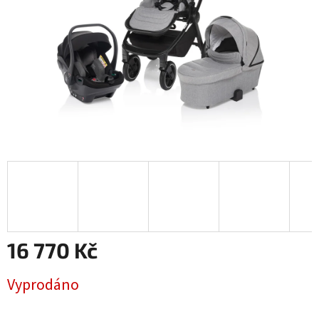
16 770 Kč
Měrná
Vyprodáno
cena: