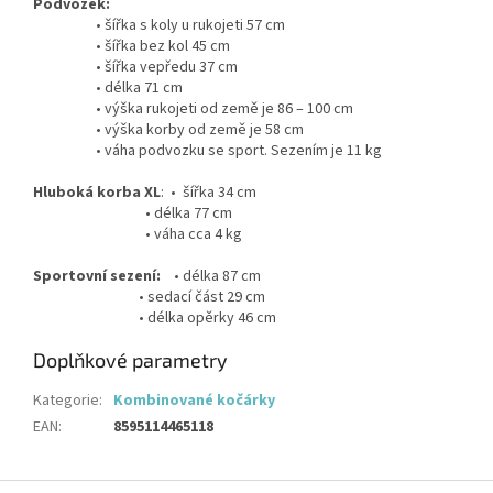
Podvozek:
• šířka s koly u rukojeti 57 cm
• šířka bez kol 45 cm
• šířka vepředu 37 cm
• délka 71 cm
• výška rukojeti od země je 86 – 100 cm
• výška korby od země je 58 cm
• váha podvozku se sport. Sezením je 11 kg
Hluboká korba XL
: • šířka 34 cm
• délka 77 cm
• váha cca 4 kg
Sportovní sezení:
• délka 87 cm
• sedací část 29 cm
• délka opěrky 46 cm
Doplňkové parametry
Kategorie
:
Kombinované kočárky
EAN
:
8595114465118
Z