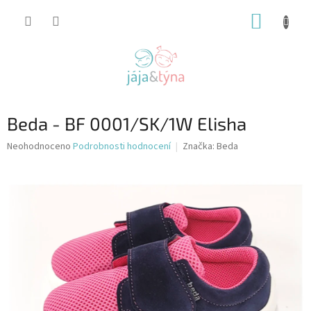
Přejít
NÁKUP
na
obsah
KOŠÍK
Beda - BF 0001/SK/1W Elisha
Průměrné
Neohodnoceno
Podrobnosti hodnocení
Značka:
Beda
hodnocení
produktu
je
0,0
z
5
hvězdiček.