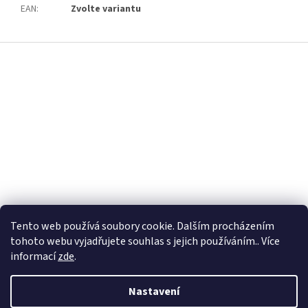
EAN
:
Zvolte variantu
Z
á
p
a
t
í
Tento web používá soubory cookie. Dalším procházením
tohoto webu vyjadřujete souhlas s jejich používáním.. Více
informací
zde
.
Nastavení
Vytvořil Shoptet