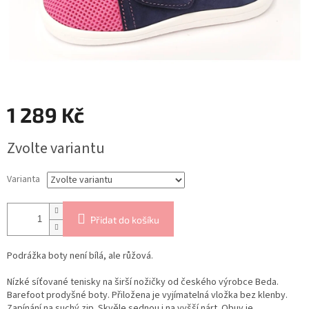
1 289 Kč
Měrná
Zvolte variantu
cena:
Varianta
Přidat do košíku
Podrážka boty není bílá, ale růžová.
Nízké síťované tenisky na širší nožičky od českého výrobce Beda.
Barefoot prodyšné boty. Přiložena je vyjímatelná vložka bez klenby.
Zapínání na suchý zip. Skvěle sednou i na vyšší nárt. Obuv je