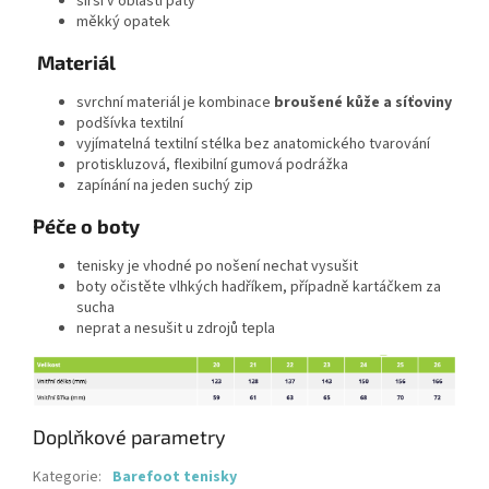
širší v oblasti paty
měkký
opatek
Materiál
svrchní materiál je kombinace
broušené kůže a síťoviny
podšívka textilní
vyjímatelná textilní stélka bez anatomického tvarování
protiskluzová, flexibilní gumová podrážka
zapínání na jeden suchý zip
Péče o boty
tenisky je vhodné po nošení nechat vysušit
boty očistěte vlhkých hadříkem, případně kartáčkem za
sucha
neprat a nesušit u zdrojů tepla
Doplňkové parametry
Kategorie
:
Barefoot tenisky