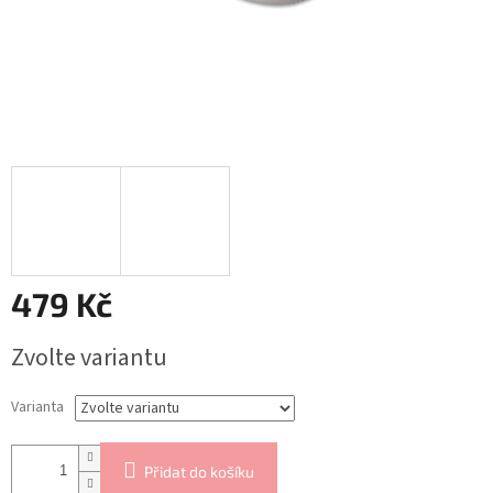
479 Kč
Měrná
Zvolte variantu
cena:
Varianta
Přidat do košíku