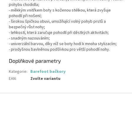
pohybu chodidla;
- měkkým vnitřkem boty s koženou stélkou, která zvyšuje
pohodlí při nošení;
- širokou špičkou obuvi, umožňující volný pohyb prstů a
bezpečný růst nohy;
- lehkostí, která zaručuje pohodlí při děstkých aktivitách;
- snadným nazouváním;
- univerzální barvou, díky níž se boty hodí k mnoha stylizacím;
- prodyšnou bavlněnou podšívkou pro větší pohodlí nohy.
Doplňkové parametry
Kategorie
:
Barefoot bačkory
EAN
:
Zvolte variantu
Z
á
p
a
t
í