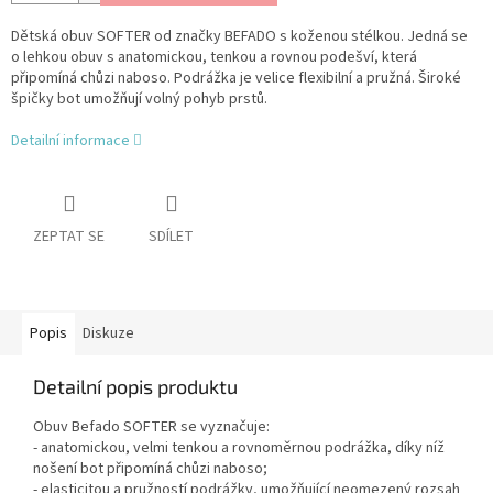
Dětská obuv SOFTER od značky BEFADO s koženou stélkou. Jedná se
o lehkou obuv s anatomickou, tenkou a rovnou podešví, která
připomíná chůzi naboso. Podrážka je velice flexibilní a pružná. Široké
špičky bot umožňují volný pohyb prstů.
Detailní informace
ZEPTAT SE
SDÍLET
Popis
Diskuze
Detailní popis produktu
Obuv Befado SOFTER se vyznačuje:
- anatomickou, velmi tenkou a rovnoměrnou podrážka, díky níž
nošení bot připomíná chůzi naboso;
- elasticitou a pružností podrážky, umožňující neomezený rozsah