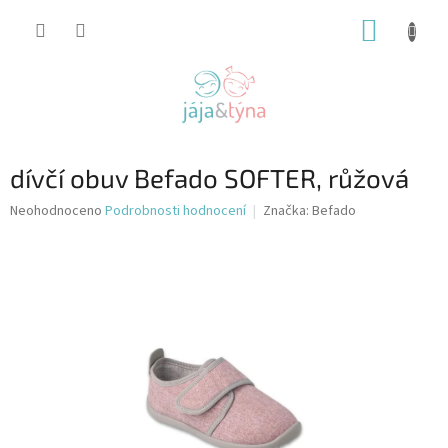
Přejít
NÁKUP
na
obsah
KOŠÍK
dívčí obuv Befado SOFTER, růžová
Průměrné
Neohodnoceno
Podrobnosti hodnocení
Značka:
Befado
hodnocení
produktu
je
0,0
z
5
hvězdiček.