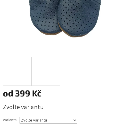
od
399 Kč
Měrná
Zvolte variantu
cena:
Varianta