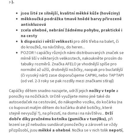
:-).
jsou šité ze silnější, kvalitní měkké kůže (hověziny)
měkkoučká podrážka tmavě hnědé barvy přirozeně
antiskluzová
zcela ohebné, nebrání žádnému pohybu, praktické i
na cesty
k dispozici i větší velikosti
pro děti třeba na balet, či
do kroužků, na návštěvy, do heren...
POZOR ! capáčky různých námi distribuovaných značek se
mírně liší v některých velikostech, nakoukněte prosím do
tabulky rozměrů. Značka AFELO je vhodnější spíše pro
normální až užší, drobnější nožičky, naopak pro buclatější
(či vysoký nárt) zase doporučujeme CAPIKI, nebo TAPTAPI
(od vel. 2-3 roky se pak rozdíly mezi značkami stírají)
Capáčky dětem snadno nazujete, udrží jejich
nožky v teple
a
ponožky na nožičkách. Určitě využijete mimo jiné také do
autosedaček na cestování, do nákupního vozíku, do kočárku (na
co kupovat malým dětem do kočárku drahé botičky, které
stejně nevyužijí ?), na přezutí, na doma i na návštěvu...
Drží
dobře díky pružnému kotníku (gumička v tunýlku)
, při
lezení se již nebudou sundávat ponožečky a zároveň se vždy
přizpůsobí, jsou
měkké a ohebné
. Nožka se v nich tolik
nepotí
,