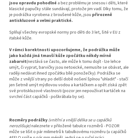
jsou opravdu pohodlné
a bez problému je snesou i děti, které
klasické papučky stále sundávají, protože jim vadí. Díky tomu, že
je podrážka vyrobena z broušené kůže, jsou
přirozeně
antiskluzové a velmi praktické.
Splňují všechny evropské normy pro děti do 3 let, šité v EU z
italské kůže.
V rámci korektnosti upozorňujeme, že podrážka může
jako každá jiná tmavší kůže zpočátku někdy mírně
zabarvit
(nestává se často, ale může k tomu dojít - lze lehce
umýt, či vyprat, barvičky jsou netoxické, nemusíte se obávat, ale
raději nedávat ihned zpočátku bílé ponožečky). Podrážka se
může z vnější strany po delší době nošení špínou "uhladit" - stačí
jen šetrně umýt mýdlovou vodou a kartáčkem a opět získá zpět
své protiskluzové vlastnosti (pozor jen nepoužívat kartáček na
svrchní část capáčků - poškrábala by se).
Rozměry podrážky
(vnitřní a vnější délka se u capáčků
nerozlišuje)
naleznete v přiložené tabulce rozměrů - POZOR
může se lišit o pár milimetrů k tabulkovému rozměru (u capáčků
AFELO spíše o pár mm méně), jedná se o ruční práci...