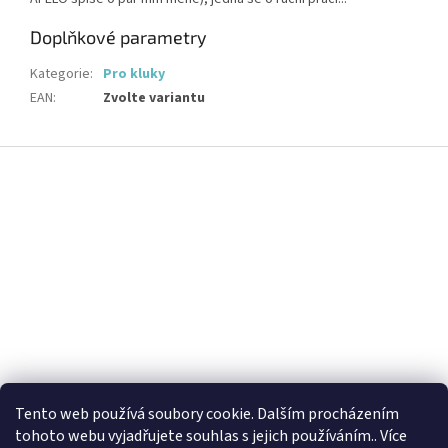
Doplňkové parametry
Kategorie
:
Pro kluky
EAN
:
Zvolte variantu
Z
á
p
a
t
í
Tento web používá soubory cookie. Dalším procházením
tohoto webu vyjadřujete souhlas s jejich používáním.. Více