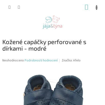
Přejít
NÁKUP
na
obsah
KOŠÍK
Kožené capáčky perforované s
dírkami - modré
Průměrné
Neohodnoceno
Podrobnosti hodnocení
Značka:
Afelo
hodnocení
produktu
je
0,0
z
5
hvězdiček.