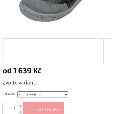
od
1 639 Kč
Měrná
Zvolte variantu
cena:
Varianta
Přidat do košíku