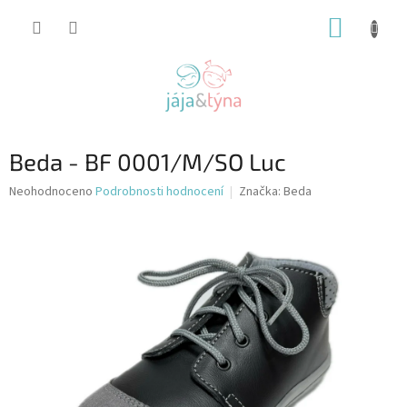
Přejít
NÁKUP
na
obsah
KOŠÍK
Beda - BF 0001/M/SO Luc
Průměrné
Neohodnoceno
Podrobnosti hodnocení
Značka:
Beda
hodnocení
produktu
je
0,0
z
5
hvězdiček.