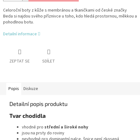
Celoroční boty z kůže s membránou a tkaničkami od české značky
Beda si najdou svého příznivce u toho, kdo hledá prostornou, měkkou a
pohodlnou botu.
Detailní informace
ZEPTAT SE
SDÍLET
Popis
Diskuze
Detailní popis produktu
Tvar chodidla
vhodné pro
střední a široké nohy
jsou na prsty do roviny
nevhodné pro dominantní palce, špice není zkosená