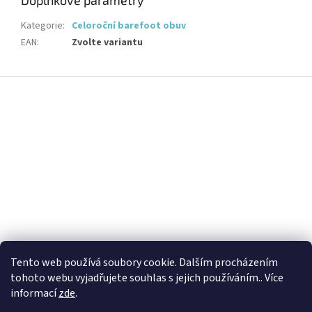
Doplňkové parametry
Kategorie
:
Celoroční barefoot obuv
EAN
:
Zvolte variantu
Z
á
p
a
t
í
Tento web používá soubory cookie. Dalším procházením
tohoto webu vyjadřujete souhlas s jejich používáním.. Více
informací
zde
.