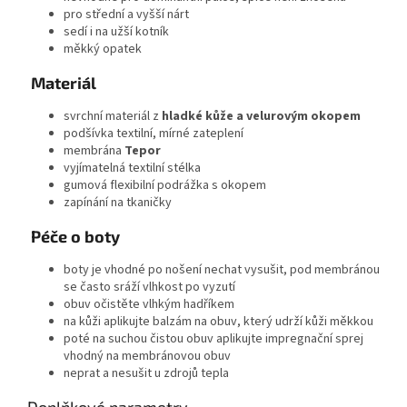
pro střední a vyšší nárt
sedí i na užší kotník
měkký opatek
Materiál
svrchní materiál z
hladké k
ůže a velurovým okopem
podšívka textilní, mírné zateplení
membrána
Tepor
vyjímatelná textilní stélka
gumová flexibilní podrážka s okopem
zapínání na tkaničky
Péče o boty
boty je vhodné po nošení nechat vysušit, pod membránou
se často sráží vlhkost po vyzutí
obuv očistěte vlhkým hadříkem
na kůži aplikujte balzám na obuv, který udrží kůži měkkou
poté na suchou čistou obuv aplikujte impregnační sprej
vhodný na membránovou obuv
neprat a nesušit u zdrojů tepla