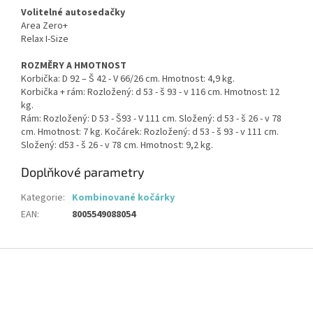
Volitelné autosedačky
Area Zero+
Relax I-Size
ROZMĚRY A HMOTNOST
Korbička: D 92 – Š 42 - V 66/26 cm. Hmotnost: 4,9 kg.
Korbička + rám: Rozložený: d 53 - š 93 - v 116 cm. Hmotnost: 12
kg.
Rám: Rozložený: D 53 - Š93 - V 111 cm. Složený: d 53 - š 26 - v 78
cm. Hmotnost: 7 kg. Kočárek: Rozložený: d 53 - š 93 - v 111 cm.
Složený: d53 - š 26 - v 78 cm. Hmotnost: 9,2 kg.
Doplňkové parametry
Kategorie
:
Kombinované kočárky
EAN
:
8005549088054
Z
á
p
a