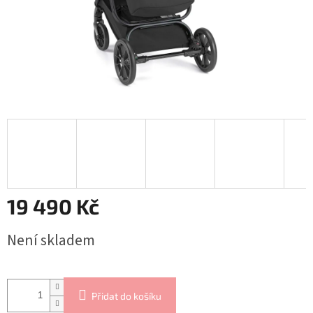
19 490 Kč
Měrná
Není skladem
cena:
Přidat do košíku