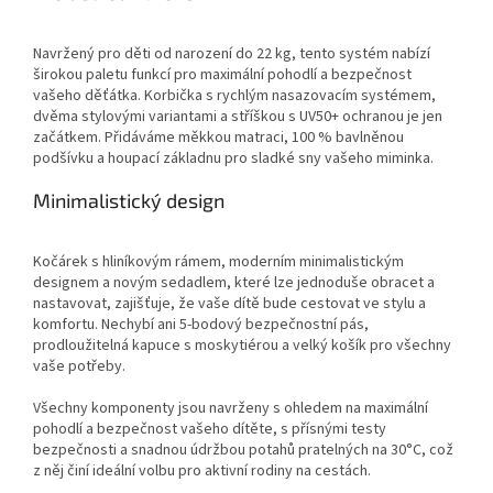
Navržený pro děti od narození do 22 kg, tento systém nabízí
širokou paletu funkcí pro maximální pohodlí a bezpečnost
vašeho děťátka. Korbička s rychlým nasazovacím systémem,
dvěma stylovými variantami a stříškou s UV50+ ochranou je jen
začátkem. Přidáváme měkkou matraci, 100 % bavlněnou
podšívku a houpací základnu pro sladké sny vašeho miminka.
Minimalistický design
Kočárek s hliníkovým rámem, moderním minimalistickým
designem a novým sedadlem, které lze jednoduše obracet a
nastavovat, zajišťuje, že vaše dítě bude cestovat ve stylu a
komfortu. Nechybí ani 5-bodový bezpečnostní pás,
prodloužitelná kapuce s moskytiérou a velký košík pro všechny
vaše potřeby.
Všechny komponenty jsou navrženy s ohledem na maximální
pohodlí a bezpečnost vašeho dítěte, s přísnými testy
bezpečnosti a snadnou údržbou potahů pratelných na 30°C, což
z něj činí ideální volbu pro aktivní rodiny na cestách.