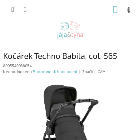
Přejít
NÁKUP
na
obsah
KOŠÍK
Kočárek Techno Babila, col. 565
8005549088054
Průměrné
Neohodnoceno
Podrobnosti hodnocení
Značka:
CAM
hodnocení
produktu
je
0,0
z
5
hvězdiček.