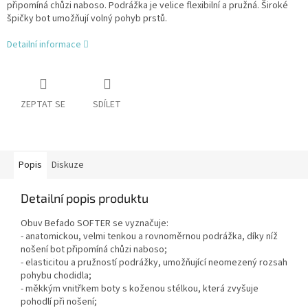
připomíná chůzi naboso. Podrážka je velice flexibilní a pružná. Široké
špičky bot umožňují volný pohyb prstů.
Detailní informace
ZEPTAT SE
SDÍLET
Popis
Diskuze
Detailní popis produktu
Obuv Befado SOFTER se vyznačuje:
- anatomickou, velmi tenkou a rovnoměrnou podrážka, díky níž
nošení bot připomíná chůzi naboso;
- elasticitou a pružností podrážky, umožňující neomezený rozsah
pohybu chodidla;
- měkkým vnitřkem boty s koženou stélkou, která zvyšuje
pohodlí při nošení;