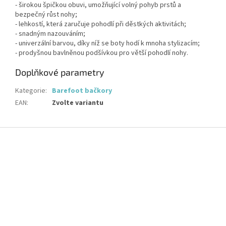
- širokou špičkou obuvi, umožňující volný pohyb prstů a
bezpečný růst nohy;
- lehkostí, která zaručuje pohodlí při děstkých aktivitách;
- snadným nazouváním;
- univerzální barvou, díky níž se boty hodí k mnoha stylizacím;
- prodyšnou bavlněnou podšívkou pro větší pohodlí nohy.
Doplňkové parametry
Kategorie
:
Barefoot bačkory
EAN
:
Zvolte variantu
Z
á
p
a
t
í