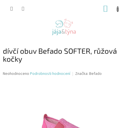
Přejít
NÁKUP
na
obsah
KOŠÍK
dívčí obuv Befado SOFTER, růžová
kočky
Průměrné
Neohodnoceno
Podrobnosti hodnocení
Značka:
Befado
hodnocení
produktu
je
0,0
z
5
hvězdiček.