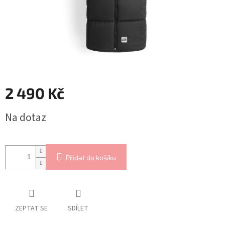
2 490 Kč
Měrná
Na dotaz
cena:
Přidat do košíku
ZEPTAT SE
SDÍLET