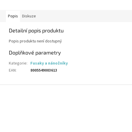
Popis
Diskuze
Detailní popis produktu
Popis produktu není dostupný
Doplňkové parametry
Kategorie
:
Fusaky a nánožníky
EAN
:
8005549003613
Z
á
p
a
t
í