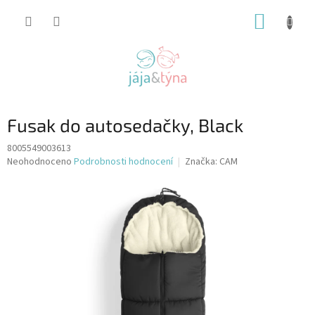
Přejít
NÁKUP
na
obsah
KOŠÍK
Fusak do autosedačky, Black
8005549003613
Průměrné
Neohodnoceno
Podrobnosti hodnocení
Značka:
CAM
hodnocení
produktu
je
0,0
z
5
hvězdiček.