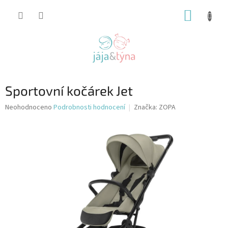
Přejít
NÁKUP
na
obsah
KOŠÍK
Sportovní kočárek Jet
Průměrné
Neohodnoceno
Podrobnosti hodnocení
Značka:
ZOPA
hodnocení
produktu
je
0,0
z
5
hvězdiček.