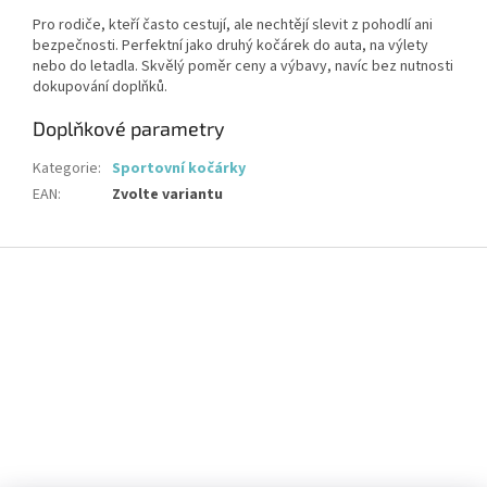
Pro rodiče, kteří často cestují, ale nechtějí slevit z pohodlí ani
bezpečnosti. Perfektní jako druhý kočárek do auta, na výlety
nebo do letadla. Skvělý poměr ceny a výbavy, navíc bez nutnosti
dokupování doplňků.
Doplňkové parametry
Kategorie
:
Sportovní kočárky
EAN
:
Zvolte variantu
Z
á
p
a
t
í