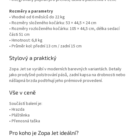
Rozměry a parametry
• Vhodné od 6 měsíců do 22 kg
• Rozměry složeného kočárku: 53 × 44,5 × 24 cm
• Rozměry rozloženého kočárku: 105 × 44,5 cm, délka sedací
části 51 cm
• Hmotnost: 6,8 kg
• Průměr kol: přední 13 cm / zadní 15 cm
Stylový a praktický
Zopa Jet se vyrábí v moderních barevných variantách. Detaily
jako prodyšné polstrování pásů, zadní kapsa na drobnosti nebo
nášlapná brzda podtrhují jeho prémiové provedení.
Vše v ceně
Součástí balení je:
• Hrazda
• Pláštěnka
• Přenosná taška
Pro koho je Zopa Jet ideální?