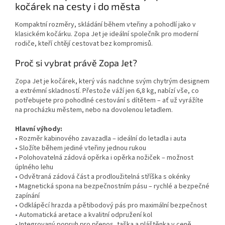
kočárek na cesty i do města
Kompaktní rozměry, skládání během vteřiny a pohodlí jako v
klasickém kočárku. Zopa Jet je ideální společník pro moderní
rodiče, kteří chtějí cestovat bez kompromisů.
Proč si vybrat právě Zopa Jet?
Zopa Jet je kočárek, který vás nadchne svým chytrým designem
a extrémní skladností. Přestože váží jen 6,8 kg, nabízí vše, co
potřebujete pro pohodlné cestování s dítětem – ať už vyrážíte
na procházku městem, nebo na dovolenou letadlem.
Hlavní výhody:
• Rozměr kabinového zavazadla – ideální do letadla i auta
• Složíte během jediné vteřiny jednou rukou
• Polohovatelná zádová opěrka i opěrka nožiček – možnost
úplného lehu
• Odvětraná zádová část a prodloužitelná stříška s okénky
• Magnetická spona na bezpečnostním pásu – rychlé a bezpečné
zapínání
• Odklápěcí hrazda a pětibodový pás pro maximální bezpečnost
• Automatická aretace a kvalitní odpružení kol
• Integrovaný popruh pro přenos, taška a pláštěnka v ceně